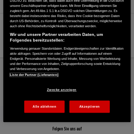
DSGVO zu. Beachten Sie, dass dabei auch eine Übermittlung in die USA durch
unsere Geschäftspartner erfolgen kann. Mit Ihrer Einwilligung stimmen Sie
zugleich gem. Art.49 Abs.1 S.1 lit.a DSGVO solchen Übermittlungen zu. Es
besteht dabei insbesondere das Risiko, dass Ihre Cookie-bezogenen Daten
durch US-Behörden, zu Kontroll- und Überwachungszwecke, möglicherweise
Verkauf / Kundendienst
auch ohne Rechtsbehelfsmöglichkeiten, verarbeitet werden.
Wir und unsere Partner verarbeiten Daten, um
Folgendes bereitzustellen:
0611/411040
Verwendung genauer Standortdaten. Endgeräteeigenschaften zur Identifikation
aktiv abfragen. Speichern von oder Zugriff auf Informationen auf einem
Endgerät. Personalisierte Werbung und Inhalte, Messung von Werbeleistung
Honda
Industrie
und der Performance von Inhalten, Zielgruppenforschung sowie Entwicklung
und Verbesserung von Angeboten.
Hocke Baubedauf GmbH - Industrial – Honda - HONDA Deutschland Offizielle
Liste der Partner (Lieferanten)
Website | The Power of Dreams
Zwecke anzeigen
Kontakt
Händlersuche
Kauf Online
Alle ablehnen
Akzeptieren
Mehr von Honda
Folgen Sie uns auf