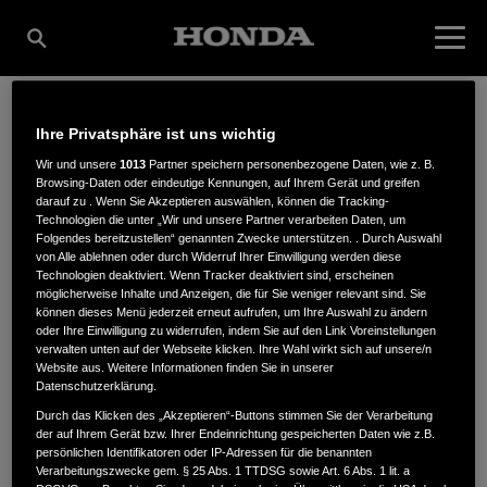
Ihre Privatsphäre ist uns wichtig
HOCKE BAUBEDAUF
Wir und unsere
1013
Partner speichern personenbezogene Daten, wie z. B.
Browsing-Daten oder eindeutige Kennungen, auf Ihrem Gerät und greifen
darauf zu . Wenn Sie Akzeptieren auswählen, können die Tracking-
GMBH
Technologien die unter „Wir und unsere Partner verarbeiten Daten, um
Folgendes bereitzustellen“ genannten Zwecke unterstützen. . Durch Auswahl
von Alle ablehnen oder durch Widerruf Ihrer Einwilligung werden diese
Technologien deaktiviert. Wenn Tracker deaktiviert sind, erscheinen
möglicherweise Inhalte und Anzeigen, die für Sie weniger relevant sind. Sie
können dieses Menü jederzeit erneut aufrufen, um Ihre Auswahl zu ändern
Holzstr. 35-37
,
65197
,
Wiesbaden
oder Ihre Einwilligung zu widerrufen, indem Sie auf den Link Voreinstellungen
verwalten unten auf der Webseite klicken. Ihre Wahl wirkt sich auf unsere/n
Website aus. Weitere Informationen finden Sie in unserer
Datenschutzerklärung.
Durch das Klicken des „Akzeptieren“-Buttons stimmen Sie der Verarbeitung
der auf Ihrem Gerät bzw. Ihrer Endeinrichtung gespeicherten Daten wie z.B.
ANFAHRTSBESCHREIBUNG ANFORDERN
persönlichen Identifikatoren oder IP-Adressen für die benannten
Verarbeitungszwecke gem. § 25 Abs. 1 TTDSG sowie Art. 6 Abs. 1 lit. a
WEBSITE