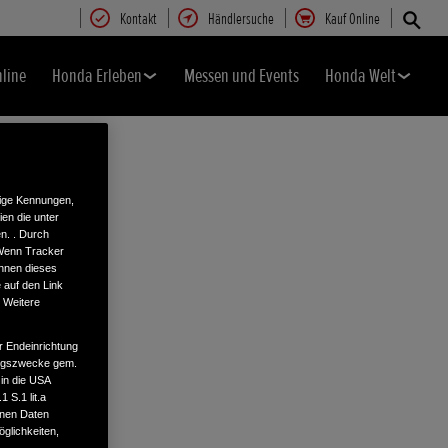
Kontakt
Händlersuche
Kauf Online
nline
Honda Erleben
Messen und Events
Honda Welt
tige Kennungen,
en die unter
n. . Durch
 Wenn Tracker
önnen dieses
 auf den Link
. Weitere
r Endeinrichtung
tungszwecke gem.
 in die USA
 S.1 lit.a
enen Daten
glichkeiten,