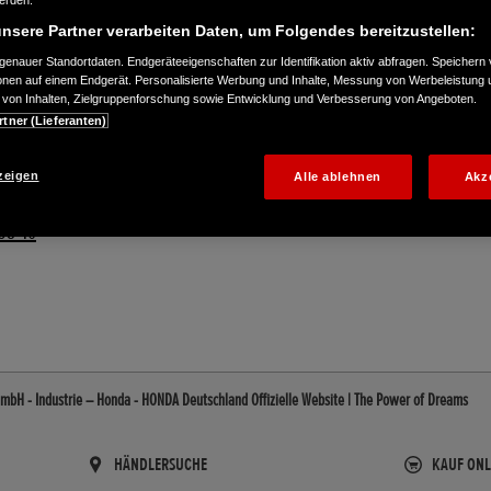
werden.
nsere Partner verarbeiten Daten, um Folgendes bereitzustellen:
enauer Standortdaten. Endgeräteeigenschaften zur Identifikation aktiv abfragen. Speichern 
ionen auf einem Endgerät. Personalisierte Werbung und Inhalte, Messung von Werbeleistung 
von Inhalten, Zielgruppenforschung sowie Entwicklung und Verbesserung von Angeboten.
rtner (Lieferanten)
zeigen
Alle ablehnen
Akz
98-10
bH - Industrie – Honda - HONDA Deutschland Offizielle Website | The Power of Dreams
HÄNDLERSUCHE
KAUF ONL