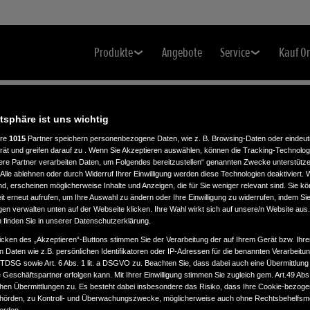
Produkte
Angebote
Service
Kauf O
atsphäre ist uns wichtig
ere
1015
Partner speichern personenbezogene Daten, wie z. B. Browsing-Daten oder eindeu
E
rät und greifen darauf zu . Wenn Sie Akzeptieren auswählen, können die Tracking-Technologi
ere Partner verarbeiten Daten, um Folgendes bereitzustellen“ genannten Zwecke unterstütze
Alle ablehnen oder durch Widerruf Ihrer Einwilligung werden diese Technologien deaktiviert.
ind, erscheinen möglicherweise Inhalte und Anzeigen, die für Sie weniger relevant sind. Sie k
t erneut aufrufen, um Ihre Auswahl zu ändern oder Ihre Einwilligung zu widerrufen, indem Sie
gen verwalten unten auf der Webseite klicken. Ihre Wahl wirkt sich auf unsere/n Website aus
n finden Sie in unserer Datenschutzerklärung.
icken des „Akzeptieren“-Buttons stimmen Sie der Verarbeitung der auf Ihrem Gerät bzw. Ihre
n Daten wie z.B. persönlichen Identifikatoren oder IP-Adressen für die benannten Verarbei
TTDSG sowie Art. 6 Abs. 1 lit. a DSGVO zu. Beachten Sie, dass dabei auch eine Übermittlung
Geschäftspartner erfolgen kann. Mit Ihrer Einwilligung stimmen Sie zugleich gem. Art.49 Abs.1
n Übermittlungen zu. Es besteht dabei insbesondere das Risiko, dass Ihre Cookie-bezog
örden, zu Kontroll- und Überwachungszwecke, möglicherweise auch ohne Rechtsbehelfsmö