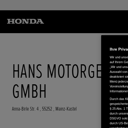
Ihre Priv
Wir und uns
HANS MOTORGERÄT
auf Ihrem Ge
„Wir und uns
Auswahl von 
deaktiviert s
GMBH
Menü jederzei
Voreinstellun
Informatione
Durch das Kl
gespeicherte
Anna-Birle Str. 4
,
55252
,
Mainz-Kastel
§ 25 Abs. 1 
durch unsere 
DSGVO solche
durch US-Beh