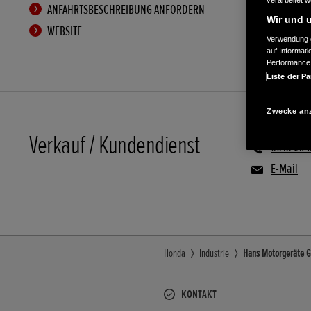
verarbeitet 
ANFAHRTSBESCHREIBUNG ANFORDERN
Wir und u
WEBSITE
Verwendung g
auf Informat
Performance 
Liste der Pa
Zwecke an
Verkauf / Kundendienst
06134/94
E-Mail
Honda
Industrie
Hans Motorgeräte Gm
KONTAKT