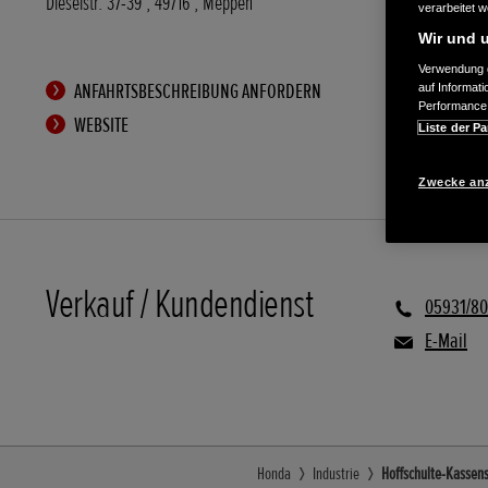
Dieselstr. 37-39
,
49716
,
Meppen
verarbeitet 
Wir und u
Verwendung g
ANFAHRTSBESCHREIBUNG ANFORDERN
auf Informat
Performance 
WEBSITE
Liste der Pa
Zwecke an
Verkauf / Kundendienst
05931/8
E-Mail
Honda
Industrie
Hoffschulte-Kassens