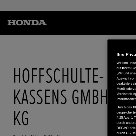
Ihre Priv
Wir und uns
HOFFSCHULTE-
auf Ihrem Ge
„Wir und uns
Auswahl von 
deaktiviert s
KASSENS GMBH & C
Menü jederzei
Voreinstellun
Informatione
Durch das Kl
KG
gespeicherte
§ 25 Abs. 1 
durch unsere 
DSGVO solche
durch US-Beh