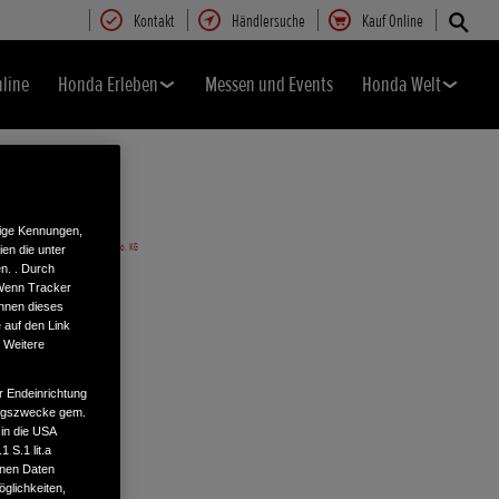
Kontakt
Händlersuche
Kauf Online
nline
Honda Erleben
Messen und Events
Honda Welt
tige Kennungen,
en die unter
n. . Durch
 Wenn Tracker
önnen dieses
 auf den Link
. Weitere
r Endeinrichtung
tungszwecke gem.
 in die USA
 S.1 lit.a
enen Daten
glichkeiten,