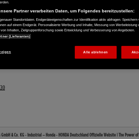
werden.
nsere Partner verarbeiten Daten, um Folgendes bereitzustellen:
enauer Standortdaten. Endgeräteeigenschaften zur Identifikation aktiv abfragen. Speichern 
ionen auf einem Endgerät. Personalisierte Werbung und Inhalte, Messung von Werbeleistung 
von Inhalten, Zielgruppenforschung sowie Entwicklung und Verbesserung von Angeboten.
rtner (Lieferanten)
zeigen
Alle ablehnen
Akz
030
 GmbH & Co. KG - Industrial – Honda - HONDA Deutschland Offizielle Website | The Power o