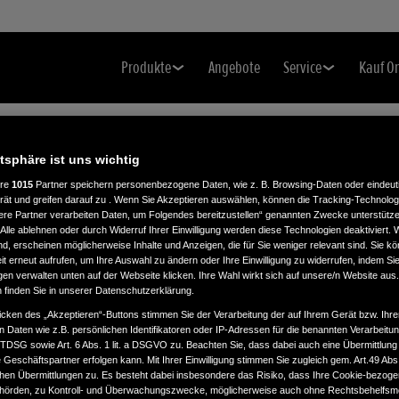
Produkte
Angebote
Service
Kauf O
atsphäre ist uns wichtig
ere
1015
Partner speichern personenbezogene Daten, wie z. B. Browsing-Daten oder eindeu
rät und greifen darauf zu . Wenn Sie Akzeptieren auswählen, können die Tracking-Technologi
ere Partner verarbeiten Daten, um Folgendes bereitzustellen“ genannten Zwecke unterstütze
Alle ablehnen oder durch Widerruf Ihrer Einwilligung werden diese Technologien deaktiviert.
ind, erscheinen möglicherweise Inhalte und Anzeigen, die für Sie weniger relevant sind. Sie k
O.
t erneut aufrufen, um Ihre Auswahl zu ändern oder Ihre Einwilligung zu widerrufen, indem Sie
gen verwalten unten auf der Webseite klicken. Ihre Wahl wirkt sich auf unsere/n Website aus
n finden Sie in unserer Datenschutzerklärung.
icken des „Akzeptieren“-Buttons stimmen Sie der Verarbeitung der auf Ihrem Gerät bzw. Ihre
n Daten wie z.B. persönlichen Identifikatoren oder IP-Adressen für die benannten Verarbei
TTDSG sowie Art. 6 Abs. 1 lit. a DSGVO zu. Beachten Sie, dass dabei auch eine Übermittlung
Geschäftspartner erfolgen kann. Mit Ihrer Einwilligung stimmen Sie zugleich gem. Art.49 Abs.1
n Übermittlungen zu. Es besteht dabei insbesondere das Risiko, dass Ihre Cookie-bezog
örden, zu Kontroll- und Überwachungszwecke, möglicherweise auch ohne Rechtsbehelfsmö