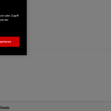
von oder Zugriff
und der
eptieren
f Dreams