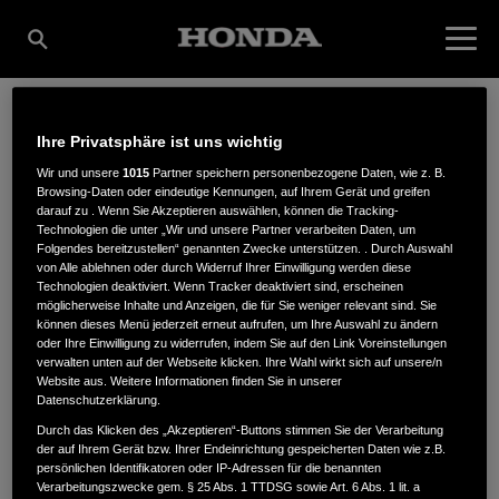
Ihre Privatsphäre ist uns wichtig
GG GEBHARD +
Wir und unsere
1015
Partner speichern personenbezogene Daten, wie z. B.
Browsing-Daten oder eindeutige Kennungen, auf Ihrem Gerät und greifen
darauf zu . Wenn Sie Akzeptieren auswählen, können die Tracking-
GEHRING GMBH
Technologien die unter „Wir und unsere Partner verarbeiten Daten, um
Folgendes bereitzustellen“ genannten Zwecke unterstützen. . Durch Auswahl
von Alle ablehnen oder durch Widerruf Ihrer Einwilligung werden diese
Technologien deaktiviert. Wenn Tracker deaktiviert sind, erscheinen
möglicherweise Inhalte und Anzeigen, die für Sie weniger relevant sind. Sie
Sigmaringerstr. 66-82
,
72458
,
Albstadt-Ebingen
können dieses Menü jederzeit erneut aufrufen, um Ihre Auswahl zu ändern
oder Ihre Einwilligung zu widerrufen, indem Sie auf den Link Voreinstellungen
verwalten unten auf der Webseite klicken. Ihre Wahl wirkt sich auf unsere/n
Website aus. Weitere Informationen finden Sie in unserer
Datenschutzerklärung.
Durch das Klicken des „Akzeptieren“-Buttons stimmen Sie der Verarbeitung
der auf Ihrem Gerät bzw. Ihrer Endeinrichtung gespeicherten Daten wie z.B.
ANFAHRTSBESCHREIBUNG ANFORDERN
persönlichen Identifikatoren oder IP-Adressen für die benannten
WEBSITE
Verarbeitungszwecke gem. § 25 Abs. 1 TTDSG sowie Art. 6 Abs. 1 lit. a