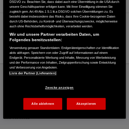
DSGVO zu. Beachten Sie, dass dabei auch eine Übermittlung in die USA durch
unsere Geschäftspartner erfolgen kann. Mit Ihrer Einwilligung stimmen Sie
zugleich gem. Art.49 Abs.1 S.1 lit.a DSGVO solchen Übermittlungen zu. Es
besteht dabei insbesondere das Risiko, dass Ihre Cookie-bezogenen Daten
durch US-Behörden, zu Kontroll- und Überwachungszwecke, möglicherweise
Verkauf / Kundendienst
auch ohne Rechtsbehelfsmöglichkeiten, verarbeitet werden.
Wir und unsere Partner verarbeiten Daten, um
Folgendes bereitzustellen:
07431/13200
Verwendung genauer Standortdaten. Endgeräteeigenschaften zur Identifikation
E-Mail
aktiv abfragen. Speichern von oder Zugriff auf Informationen auf einem
Endgerät. Personalisierte Werbung und Inhalte, Messung von Werbeleistung
und der Performance von Inhalten, Zielgruppenforschung sowie Entwicklung
und Verbesserung von Angeboten.
Honda
Industrie
Liste der Partner (Lieferanten)
GG Gebhard + Gehring GmbH - Industrial – Honda - HONDA Deutschland Offizielle
Website | The Power of Dreams
Zwecke anzeigen
Kontakt
Händlersuche
Kauf Online
Alle ablehnen
Akzeptieren
Mehr von Honda