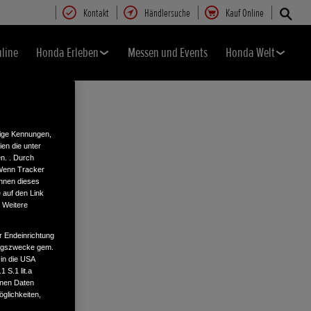
Kontakt
Händlersuche
Kauf Online
nline
Honda Erleben
Messen und Events
Honda Welt
tige Kennungen,
en die unter
n. . Durch
 Wenn Tracker
önnen dieses
 auf den Link
. Weitere
r Endeinrichtung
tungszwecke gem.
 in die USA
 S.1 lit.a
enen Daten
glichkeiten,