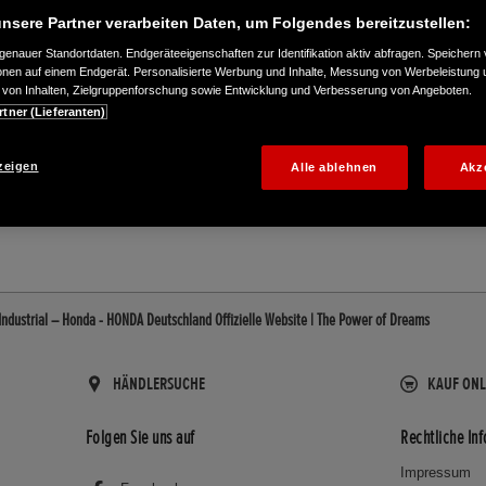
nsere Partner verarbeiten Daten, um Folgendes bereitzustellen:
enauer Standortdaten. Endgeräteeigenschaften zur Identifikation aktiv abfragen. Speichern 
ionen auf einem Endgerät. Personalisierte Werbung und Inhalte, Messung von Werbeleistung 
von Inhalten, Zielgruppenforschung sowie Entwicklung und Verbesserung von Angeboten.
rtner (Lieferanten)
-712-777
zeigen
Alle ablehnen
Akz
ndustrial – Honda - HONDA Deutschland Offizielle Website | The Power of Dreams
HÄNDLERSUCHE
KAUF ONL
Folgen Sie uns auf
Rechtliche In
Impressum