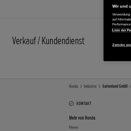
Wir und u
Verwendung g
auf Informat
Performance 
Liste der Pa
Verkauf / Kundendienst
+49-4281
Zwecke an
E-Mail
Honda
Industrie
Gartenland GmbH - I
KONTAKT
Mehr von Honda
News