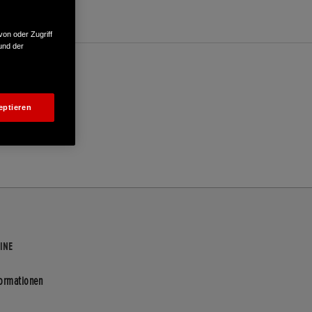
von oder Zugriff
und der
eptieren
INE
formationen