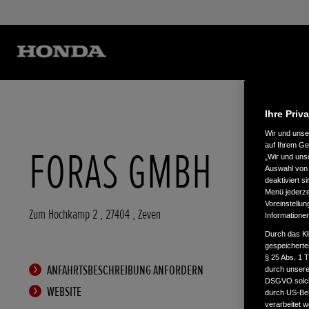
Ihre Priv
Wir und uns
auf Ihrem Ge
FORAS GMBH
„Wir und uns
Auswahl von 
deaktiviert s
Menü jederzei
Voreinstellun
Zum Hochkamp 2
,
27404
,
Zeven
Informatione
Durch das Kl
gespeicherte
§ 25 Abs. 1 
ANFAHRTSBESCHREIBUNG ANFORDERN
durch unsere 
DSGVO solche
WEBSITE
durch US-Beh
verarbeitet 