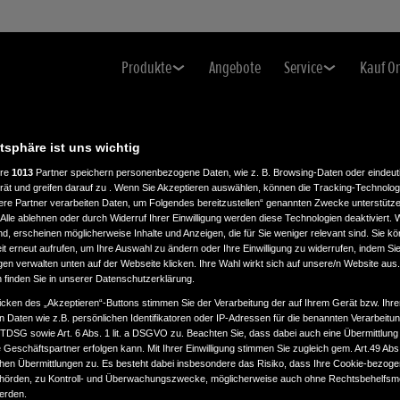
Produkte
Angebote
Service
Kauf O
atsphäre ist uns wichtig
ere
1013
Partner speichern personenbezogene Daten, wie z. B. Browsing-Daten oder eindeu
rät und greifen darauf zu . Wenn Sie Akzeptieren auswählen, können die Tracking-Technologi
ere Partner verarbeiten Daten, um Folgendes bereitzustellen“ genannten Zwecke unterstütze
Alle ablehnen oder durch Widerruf Ihrer Einwilligung werden diese Technologien deaktiviert.
ind, erscheinen möglicherweise Inhalte und Anzeigen, die für Sie weniger relevant sind. Sie k
t erneut aufrufen, um Ihre Auswahl zu ändern oder Ihre Einwilligung zu widerrufen, indem Sie
gen verwalten unten auf der Webseite klicken. Ihre Wahl wirkt sich auf unsere/n Website aus
n finden Sie in unserer Datenschutzerklärung.
icken des „Akzeptieren“-Buttons stimmen Sie der Verarbeitung der auf Ihrem Gerät bzw. Ihre
n Daten wie z.B. persönlichen Identifikatoren oder IP-Adressen für die benannten Verarbei
TTDSG sowie Art. 6 Abs. 1 lit. a DSGVO zu. Beachten Sie, dass dabei auch eine Übermittlung
Geschäftspartner erfolgen kann. Mit Ihrer Einwilligung stimmen Sie zugleich gem. Art.49 Abs.1
n Übermittlungen zu. Es besteht dabei insbesondere das Risiko, dass Ihre Cookie-bezog
örden, zu Kontroll- und Überwachungszwecke, möglicherweise auch ohne Rechtsbehelfsmö
werden.