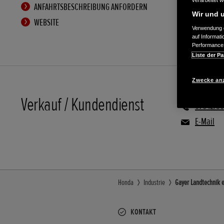
verarbeitet 
ANFAHRTSBESCHREIBUNG ANFORDERN
Wir und u
WEBSITE
Verwendung g
auf Informat
Performance 
Liste der Pa
Zwecke an
Verkauf / Kundendienst
07042/56
E-Mail
Honda
Industrie
Gayer Landtechnik e
KONTAKT