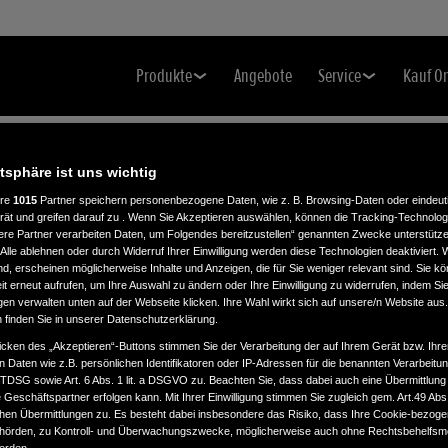
Produkte
Angebote
Service
Kauf O
atsphäre ist uns wichtig
ere
1015
Partner speichern personenbezogene Daten, wie z. B. Browsing-Daten oder eindeu
K
rät und greifen darauf zu . Wenn Sie Akzeptieren auswählen, können die Tracking-Technologi
ere Partner verarbeiten Daten, um Folgendes bereitzustellen“ genannten Zwecke unterstütze
Alle ablehnen oder durch Widerruf Ihrer Einwilligung werden diese Technologien deaktiviert.
ind, erscheinen möglicherweise Inhalte und Anzeigen, die für Sie weniger relevant sind. Sie k
t erneut aufrufen, um Ihre Auswahl zu ändern oder Ihre Einwilligung zu widerrufen, indem Sie
gen verwalten unten auf der Webseite klicken. Ihre Wahl wirkt sich auf unsere/n Website aus
n finden Sie in unserer Datenschutzerklärung.
icken des „Akzeptieren“-Buttons stimmen Sie der Verarbeitung der auf Ihrem Gerät bzw. Ihre
n Daten wie z.B. persönlichen Identifikatoren oder IP-Adressen für die benannten Verarbei
TTDSG sowie Art. 6 Abs. 1 lit. a DSGVO zu. Beachten Sie, dass dabei auch eine Übermittlung
Geschäftspartner erfolgen kann. Mit Ihrer Einwilligung stimmen Sie zugleich gem. Art.49 Abs.1
n Übermittlungen zu. Es besteht dabei insbesondere das Risiko, dass Ihre Cookie-bezog
örden, zu Kontroll- und Überwachungszwecke, möglicherweise auch ohne Rechtsbehelfsmö