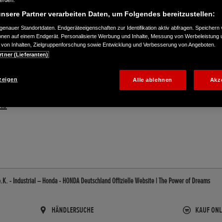
werden.
nsere Partner verarbeiten Daten, um Folgendes bereitzustellen:
enauer Standortdaten. Endgeräteeigenschaften zur Identifikation aktiv abfragen. Speichern 
ionen auf einem Endgerät. Personalisierte Werbung und Inhalte, Messung von Werbeleistung 
von Inhalten, Zielgruppenforschung sowie Entwicklung und Verbesserung von Angeboten.
rtner (Lieferanten)
zeigen
Alle ablehnen
Akz
19
.K. - Industrial – Honda - HONDA Deutschland Offizielle Website | The Power of Dreams
HÄNDLERSUCHE
KAUF ONL