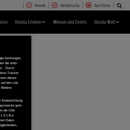
Kontakt
Händlersuche
Kauf Online
nline
Honda Erleben
Messen und Events
Honda Welt
tige Kennungen,
en die unter
n. . Durch
 Wenn Tracker
önnen dieses
 auf den Link
. Weitere
r Endeinrichtung
tungszwecke gem.
 in die USA
 S.1 lit.a
enen Daten
glichkeiten,