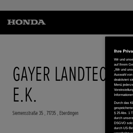
Ihre Priv
Wir und uns
GAYER LANDTECHNI
auf Ihrem Ge
„Wir und uns
Auswahl von 
deaktiviert s
E.K.
Menü jederzei
Voreinstellun
Informatione
Durch das Kl
gespeicherte
Siemensstraße 35
,
71735
,
Eberdingen
§ 25 Abs. 1 
durch unsere 
DSGVO solche
durch US-Beh