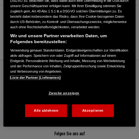
DSGVO zu. Beachten Sie, dass dabei auch eine Übermittlung in die USA durch
unsere Geschäftspartner erfolgen kann. Mit Ihrer Einwilligung stimmen Sie
zugleich gem. Art.49 Abs.1 S.1 lit.a DSGVO solchen Übermittlungen zu. Es
Verkauf / Kundendienst
besteht dabei insbesondere das Risiko, dass Ihre Cookie-bezogenen Daten
durch US-Behörden, zu Kontroll- und Überwachungszwecke, möglicherweise
auch ohne Rechtsbehelfsmöglichkeiten, verarbeitet werden.
Wir und unsere Partner verarbeiten Daten, um
05645/78299
Folgendes bereitzustellen:
E-Mail
Verwendung genauer Standortdaten. Endgeräteeigenschaften zur Identifikation
aktiv abfragen. Speichern von oder Zugriff auf Informationen auf einem
Endgerät. Personalisierte Werbung und Inhalte, Messung von Werbeleistung
Honda
Industrie
und der Performance von Inhalten, Zielgruppenforschung sowie Entwicklung
und Verbesserung von Angeboten.
Göbel KG Gartentechnik - Industrial – Honda - HONDA Deutschland Offizielle
Liste der Partner (Lieferanten)
Website | The Power of Dreams
Zwecke anzeigen
Kontakt
Händlersuche
Kauf Online
Alle ablehnen
Akzeptieren
Mehr von Honda
Folgen Sie uns auf