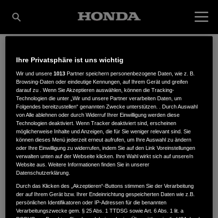
Ihre Privatsphäre ist uns wichtig
GOEBEL KG LAND- U.
Wir und unsere
1013
Partner speichern personenbezogene Daten, wie z. B.
Browsing-Daten oder eindeutige Kennungen, auf Ihrem Gerät und greifen
darauf zu . Wenn Sie Akzeptieren auswählen, können die Tracking-
GARTENTECHNIK
Technologien die unter „Wir und unsere Partner verarbeiten Daten, um
Folgendes bereitzustellen“ genannten Zwecke unterstützen. . Durch Auswahl
von Alle ablehnen oder durch Widerruf Ihrer Einwilligung werden diese
Technologien deaktiviert. Wenn Tracker deaktiviert sind, erscheinen
möglicherweise Inhalte und Anzeigen, die für Sie weniger relevant sind. Sie
können dieses Menü jederzeit erneut aufrufen, um Ihre Auswahl zu ändern
Am Bahnhof 7
,
34434
,
Borgentreich
oder Ihre Einwilligung zu widerrufen, indem Sie auf den Link Voreinstellungen
verwalten unten auf der Webseite klicken. Ihre Wahl wirkt sich auf unsere/n
Website aus. Weitere Informationen finden Sie in unserer
Datenschutzerklärung.
Durch das Klicken des „Akzeptieren“-Buttons stimmen Sie der Verarbeitung
der auf Ihrem Gerät bzw. Ihrer Endeinrichtung gespeicherten Daten wie z.B.
ANFAHRTSBESCHREIBUNG ANFORDERN
persönlichen Identifikatoren oder IP-Adressen für die benannten
Verarbeitungszwecke gem. § 25 Abs. 1 TTDSG sowie Art. 6 Abs. 1 lit. a