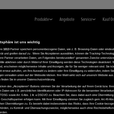
Produkte
Angebote
Service
Kauf O
atsphäre ist uns wichtig
ere
1013
Partner speichern personenbezogene Daten, wie z. B. Browsing-Daten oder eindeu
rät und greifen darauf zu . Wenn Sie Akzeptieren auswählen, können die Tracking-Technologi
ere Partner verarbeiten Daten, um Folgendes bereitzustellen“ genannten Zwecke unterstütze
Alle ablehnen oder durch Widerruf Ihrer Einwilligung werden diese Technologien deaktiviert.
ind, erscheinen möglicherweise Inhalte und Anzeigen, die für Sie weniger relevant sind. Sie k
t erneut aufrufen, um Ihre Auswahl zu ändern oder Ihre Einwilligung zu widerrufen, indem Sie
gen verwalten unten auf der Webseite klicken. Ihre Wahl wirkt sich auf unsere/n Website aus
n finden Sie in unserer Datenschutzerklärung.
icken des „Akzeptieren“-Buttons stimmen Sie der Verarbeitung der auf Ihrem Gerät bzw. Ihre
n Daten wie z.B. persönlichen Identifikatoren oder IP-Adressen für die benannten Verarbei
TTDSG sowie Art. 6 Abs. 1 lit. a DSGVO zu. Beachten Sie, dass dabei auch eine Übermittlung
Geschäftspartner erfolgen kann. Mit Ihrer Einwilligung stimmen Sie zugleich gem. Art.49 Abs.1
n Übermittlungen zu. Es besteht dabei insbesondere das Risiko, dass Ihre Cookie-bezog
örden, zu Kontroll- und Überwachungszwecke, möglicherweise auch ohne Rechtsbehelfsmö
werden.