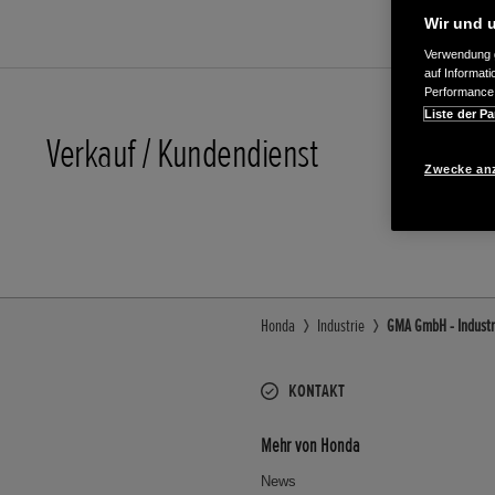
Wir und u
Verwendung g
auf Informat
Performance 
Liste der Pa
Verkauf / Kundendienst
05052/9
Zwecke an
E-Mail
Honda
Industrie
GMA GmbH - Industri
KONTAKT
Mehr von Honda
News