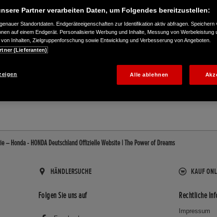
nsere Partner verarbeiten Daten, um Folgendes bereitzustellen:
enauer Standortdaten. Endgeräteeigenschaften zur Identifikation aktiv abfragen. Speichern 
ionen auf einem Endgerät. Personalisierte Werbung und Inhalte, Messung von Werbeleistung 
von Inhalten, Zielgruppenforschung sowie Entwicklung und Verbesserung von Angeboten.
rtner (Lieferanten)
1240
zeigen
Alle ablehnen
Akz
e – Honda - HONDA Deutschland Offizielle Website | The Power of Dreams
HÄNDLERSUCHE
KAUF ONL
Folgen Sie uns auf
Rechtliche In
Impressum