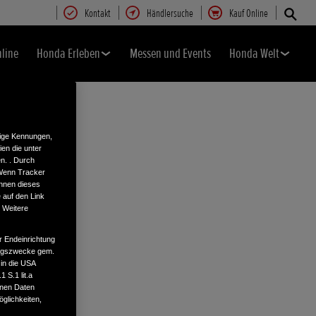
Kontakt
Händlersuche
Kauf Online
nline
Honda Erleben
Messen und Events
Honda Welt
tige Kennungen,
en die unter
n. . Durch
 Wenn Tracker
önnen dieses
 auf den Link
. Weitere
r Endeinrichtung
tungszwecke gem.
 in die USA
 S.1 lit.a
enen Daten
glichkeiten,