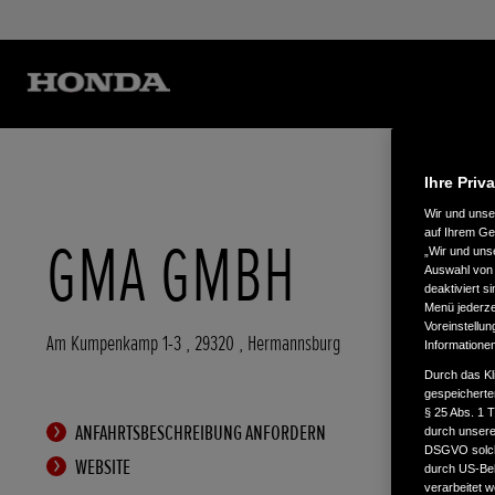
Ihre Priv
Wir und uns
auf Ihrem Ge
GMA GMBH
„Wir und uns
Auswahl von 
deaktiviert s
Menü jederzei
Voreinstellun
Am Kumpenkamp 1-3
,
29320
,
Hermannsburg
Informatione
Durch das Kl
gespeicherte
§ 25 Abs. 1 
ANFAHRTSBESCHREIBUNG ANFORDERN
durch unsere 
DSGVO solche
WEBSITE
durch US-Beh
verarbeitet 