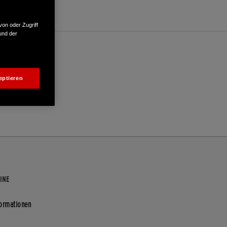
von oder Zugriff
und der
eptieren
INE
formationen