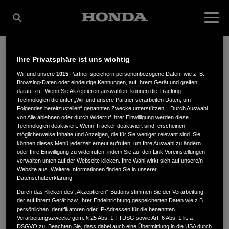
Ihre Privatsphäre ist uns wichtig
GWE GMBH
Wir und unsere
1015
Partner speichern personenbezogene Daten, wie z. B.
Browsing-Daten oder eindeutige Kennungen, auf Ihrem Gerät und greifen
darauf zu . Wenn Sie Akzeptieren auswählen, können die Tracking-
Technologien die unter „Wir und unsere Partner verarbeiten Daten, um
Folgendes bereitzustellen“ genannten Zwecke unterstützen. . Durch Auswahl
Moorbeerenweg 1
,
31228
,
Peine
von Alle ablehnen oder durch Widerruf Ihrer Einwilligung werden diese
Technologien deaktiviert. Wenn Tracker deaktiviert sind, erscheinen
möglicherweise Inhalte und Anzeigen, die für Sie weniger relevant sind. Sie
können dieses Menü jederzeit erneut aufrufen, um Ihre Auswahl zu ändern
oder Ihre Einwilligung zu widerrufen, indem Sie auf den Link Voreinstellungen
verwalten unten auf der Webseite klicken. Ihre Wahl wirkt sich auf unsere/n
Website aus. Weitere Informationen finden Sie in unserer
ANFAHRTSBESCHREIBUNG ANFORDERN
Datenschutzerklärung.
WEBSITE
Durch das Klicken des „Akzeptieren“-Buttons stimmen Sie der Verarbeitung
der auf Ihrem Gerät bzw. Ihrer Endeinrichtung gespeicherten Daten wie z.B.
persönlichen Identifikatoren oder IP-Adressen für die benannten
Verarbeitungszwecke gem. § 25 Abs. 1 TTDSG sowie Art. 6 Abs. 1 lit. a
DSGVO zu. Beachten Sie, dass dabei auch eine Übermittlung in die USA durch