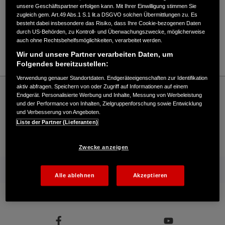
Verkauf / Kundendienst
unsere Geschäftspartner erfolgen kann. Mit Ihrer Einwilligung stimmen Sie
zugleich gem. Art.49 Abs.1 S.1 lit.a DSGVO solchen Übermittlungen zu. Es
besteht dabei insbesondere das Risiko, dass Ihre Cookie-bezogenen Daten
durch US-Behörden, zu Kontroll- und Überwachungszwecke, möglicherweise
05171294267
auch ohne Rechtsbehelfsmöglichkeiten, verarbeitet werden.
E-Mail
Wir und unsere Partner verarbeiten Daten, um
Folgendes bereitzustellen:
Verwendung genauer Standortdaten. Endgeräteeigenschaften zur Identifikation
Honda
Industrie
aktiv abfragen. Speichern von oder Zugriff auf Informationen auf einem
Endgerät. Personalisierte Werbung und Inhalte, Messung von Werbeleistung
GWE GmbH - Industrial – Honda - HONDA Deutschland Offizielle Website | The
und der Performance von Inhalten, Zielgruppenforschung sowie Entwicklung
Power of Dreams
und Verbesserung von Angeboten.
Liste der Partner (Lieferanten)
Kontakt
Händlersuche
Kauf Online
Zwecke anzeigen
Mehr von Honda
Alle ablehnen
Akzeptieren
Folgen Sie uns auf