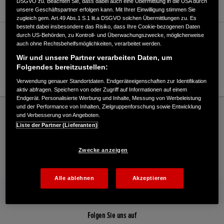
DSGVO zu. Beachten Sie, dass dabei auch eine Übermittlung in die USA durch
unsere Geschäftspartner erfolgen kann. Mit Ihrer Einwilligung stimmen Sie
zugleich gem. Art.49 Abs.1 S.1 lit.a DSGVO solchen Übermittlungen zu. Es
besteht dabei insbesondere das Risiko, dass Ihre Cookie-bezogenen Daten
durch US-Behörden, zu Kontroll- und Überwachungszwecke, möglicherweise
Verkauf / Kundendienst
auch ohne Rechtsbehelfsmöglichkeiten, verarbeitet werden.
Wir und unsere Partner verarbeiten Daten, um
Folgendes bereitzustellen:
02162/933890
Verwendung genauer Standortdaten. Endgeräteeigenschaften zur Identifikation
aktiv abfragen. Speichern von oder Zugriff auf Informationen auf einem
Endgerät. Personalisierte Werbung und Inhalte, Messung von Werbeleistung
Honda
Industrie
und der Performance von Inhalten, Zielgruppenforschung sowie Entwicklung
und Verbesserung von Angeboten.
Frieters GmbH & Co. KG - Industrie – Honda - HONDA Deutschland Offizielle Website
Liste der Partner (Lieferanten)
| The Power of Dreams
Zwecke anzeigen
Kontakt
Händlersuche
Kauf Online
Alle ablehnen
Akzeptieren
Mehr von Honda
Folgen Sie uns auf