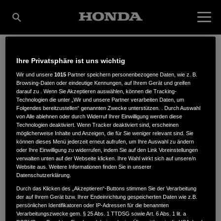
Ihre Privatsphäre ist uns wichtig
FRIETERS GMBH &
Wir und unsere
1015
Partner speichern personenbezogene Daten, wie z. B.
Browsing-Daten oder eindeutige Kennungen, auf Ihrem Gerät und greifen
darauf zu . Wenn Sie Akzeptieren auswählen, können die Tracking-
CO. KG
Technologien die unter „Wir und unsere Partner verarbeiten Daten, um
Folgendes bereitzustellen“ genannten Zwecke unterstützen. . Durch Auswahl
von Alle ablehnen oder durch Widerruf Ihrer Einwilligung werden diese
Technologien deaktiviert. Wenn Tracker deaktiviert sind, erscheinen
möglicherweise Inhalte und Anzeigen, die für Sie weniger relevant sind. Sie
können dieses Menü jederzeit erneut aufrufen, um Ihre Auswahl zu ändern
Viktoriastr. 15-17
,
41747
,
Viersen
oder Ihre Einwilligung zu widerrufen, indem Sie auf den Link Voreinstellungen
verwalten unten auf der Webseite klicken. Ihre Wahl wirkt sich auf unsere/n
Website aus. Weitere Informationen finden Sie in unserer
Datenschutzerklärung.
Durch das Klicken des „Akzeptieren“-Buttons stimmen Sie der Verarbeitung
der auf Ihrem Gerät bzw. Ihrer Endeinrichtung gespeicherten Daten wie z.B.
ANFAHRTSBESCHREIBUNG ANFORDERN
persönlichen Identifikatoren oder IP-Adressen für die benannten
Verarbeitungszwecke gem. § 25 Abs. 1 TTDSG sowie Art. 6 Abs. 1 lit. a
WEBSITE