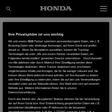
FISCHER
Ihre Privatsphäre ist uns wichtig
Wir und unsere
1015
Partner speichern personenbezogene Daten, wie z. B.
Browsing-Daten oder eindeutige Kennungen, auf Ihrem Gerät und greifen
LANDMASCHINEN
darauf zu . Wenn Sie Akzeptieren auswählen, können die Tracking-
Technologien die unter „Wir und unsere Partner verarbeiten Daten, um
Folgendes bereitzustellen“ genannten Zwecke unterstützen. . Durch Auswahl
von Alle ablehnen oder durch Widerruf Ihrer Einwilligung werden diese
Technologien deaktiviert. Wenn Tracker deaktiviert sind, erscheinen
GMBH
möglicherweise Inhalte und Anzeigen, die für Sie weniger relevant sind. Sie
können dieses Menü jederzeit erneut aufrufen, um Ihre Auswahl zu ändern
oder Ihre Einwilligung zu widerrufen, indem Sie auf den Link Voreinstellungen
verwalten unten auf der Webseite klicken. Ihre Wahl wirkt sich auf unsere/n
Website aus. Weitere Informationen finden Sie in unserer
Friedelsheimer Straße 22
,
67150
,
Niederkirchen
Datenschutzerklärung.
Durch das Klicken des „Akzeptieren“-Buttons stimmen Sie der Verarbeitung
der auf Ihrem Gerät bzw. Ihrer Endeinrichtung gespeicherten Daten wie z.B.
persönlichen Identifikatoren oder IP-Adressen für die benannten
Verarbeitungszwecke gem. § 25 Abs. 1 TTDSG sowie Art. 6 Abs. 1 lit. a