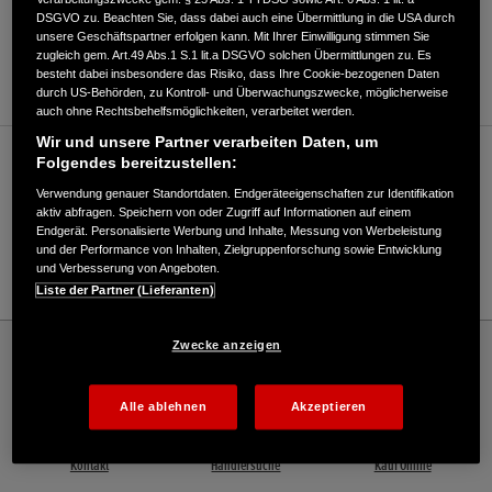
DSGVO zu. Beachten Sie, dass dabei auch eine Übermittlung in die USA durch
ANFAHRTSBESCHREIBUNG ANFORDERN
unsere Geschäftspartner erfolgen kann. Mit Ihrer Einwilligung stimmen Sie
zugleich gem. Art.49 Abs.1 S.1 lit.a DSGVO solchen Übermittlungen zu. Es
WEBSITE
besteht dabei insbesondere das Risiko, dass Ihre Cookie-bezogenen Daten
durch US-Behörden, zu Kontroll- und Überwachungszwecke, möglicherweise
auch ohne Rechtsbehelfsmöglichkeiten, verarbeitet werden.
Wir und unsere Partner verarbeiten Daten, um
Verkauf / Kundendienst
Folgendes bereitzustellen:
Verwendung genauer Standortdaten. Endgeräteeigenschaften zur Identifikation
aktiv abfragen. Speichern von oder Zugriff auf Informationen auf einem
Endgerät. Personalisierte Werbung und Inhalte, Messung von Werbeleistung
06326/962066
und der Performance von Inhalten, Zielgruppenforschung sowie Entwicklung
und Verbesserung von Angeboten.
E-Mail
Liste der Partner (Lieferanten)
Honda
Industrie
Zwecke anzeigen
Fischer Landmaschinen GmbH - Industrial – Honda - HONDA Deutschland Offizielle
Website | The Power of Dreams
Alle ablehnen
Akzeptieren
Kontakt
Händlersuche
Kauf Online