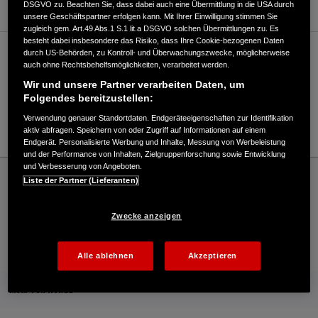
DSGVO zu. Beachten Sie, dass dabei auch eine Übermittlung in die USA durch
unsere Geschäftspartner erfolgen kann. Mit Ihrer Einwilligung stimmen Sie
zugleich gem. Art.49 Abs.1 S.1 lit.a DSGVO solchen Übermittlungen zu. Es
besteht dabei insbesondere das Risiko, dass Ihre Cookie-bezogenen Daten
durch US-Behörden, zu Kontroll- und Überwachungszwecke, möglicherweise
Verkauf / Kundendienst
auch ohne Rechtsbehelfsmöglichkeiten, verarbeitet werden.
Wir und unsere Partner verarbeiten Daten, um
Folgendes bereitzustellen:
06242/7213
Verwendung genauer Standortdaten. Endgeräteeigenschaften zur Identifikation
E-Mail
aktiv abfragen. Speichern von oder Zugriff auf Informationen auf einem
Endgerät. Personalisierte Werbung und Inhalte, Messung von Werbeleistung
und der Performance von Inhalten, Zielgruppenforschung sowie Entwicklung
und Verbesserung von Angeboten.
Honda
Industrie
Liste der Partner (Lieferanten)
Heinz Freihaut GmbH - Industrie – Honda - HONDA Deutschland Offizielle Website |
The Power of Dreams
Zwecke anzeigen
Kontakt
Händlersuche
Kauf Online
Alle ablehnen
Akzeptieren
Mehr von Honda