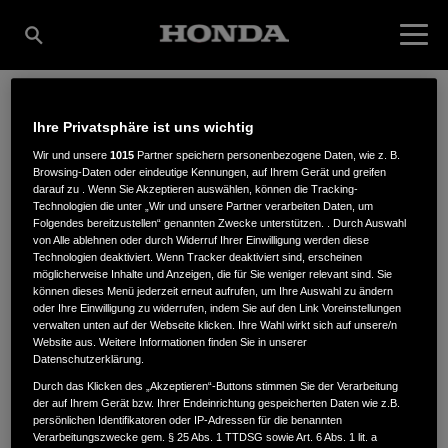
Ihre Privatsphäre ist uns wichtig
HEINZ FREIHAUT
Wir und unsere
1015
Partner speichern personenbezogene Daten, wie z. B.
Browsing-Daten oder eindeutige Kennungen, auf Ihrem Gerät und greifen
darauf zu . Wenn Sie Akzeptieren auswählen, können die Tracking-
GMBH
Technologien die unter „Wir und unsere Partner verarbeiten Daten, um
Folgendes bereitzustellen“ genannten Zwecke unterstützen. . Durch Auswahl
von Alle ablehnen oder durch Widerruf Ihrer Einwilligung werden diese
Technologien deaktiviert. Wenn Tracker deaktiviert sind, erscheinen
möglicherweise Inhalte und Anzeigen, die für Sie weniger relevant sind. Sie
Jakob-Hammel-Str. 5
,
67550
,
Worms
können dieses Menü jederzeit erneut aufrufen, um Ihre Auswahl zu ändern
oder Ihre Einwilligung zu widerrufen, indem Sie auf den Link Voreinstellungen
verwalten unten auf der Webseite klicken. Ihre Wahl wirkt sich auf unsere/n
Website aus. Weitere Informationen finden Sie in unserer
Datenschutzerklärung.
Durch das Klicken des „Akzeptieren“-Buttons stimmen Sie der Verarbeitung
der auf Ihrem Gerät bzw. Ihrer Endeinrichtung gespeicherten Daten wie z.B.
ANFAHRTSBESCHREIBUNG ANFORDERN
persönlichen Identifikatoren oder IP-Adressen für die benannten
WEBSITE
Verarbeitungszwecke gem. § 25 Abs. 1 TTDSG sowie Art. 6 Abs. 1 lit. a