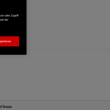
von oder Zugriff
und der
eptieren
 of Dreams