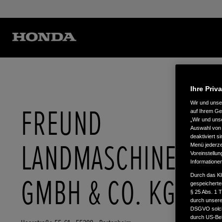
Ihre Priv
Wir und uns
FREUND
auf Ihrem Ge
„Wir und uns
Auswahl von 
deaktiviert s
LANDMASCHINEN
Menü jederzei
Voreinstellun
Informatione
Durch das Kl
GMBH & CO. KG
gespeicherte
§ 25 Abs. 1 
durch unsere 
DSGVO solche
durch US-Beh