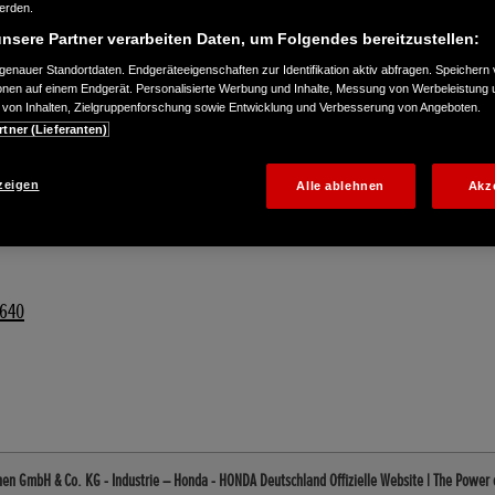
werden.
nsere Partner verarbeiten Daten, um Folgendes bereitzustellen:
enauer Standortdaten. Endgeräteeigenschaften zur Identifikation aktiv abfragen. Speichern 
ionen auf einem Endgerät. Personalisierte Werbung und Inhalte, Messung von Werbeleistung 
von Inhalten, Zielgruppenforschung sowie Entwicklung und Verbesserung von Angeboten.
rtner (Lieferanten)
zeigen
Alle ablehnen
Akz
1640
en GmbH & Co. KG - Industrie – Honda - HONDA Deutschland Offizielle Website | The Power