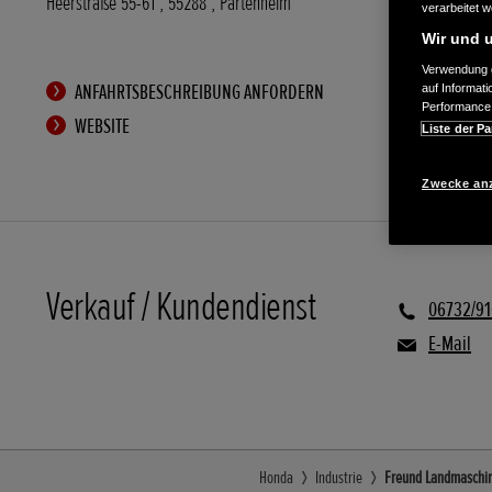
Heerstraße 55-61
,
55288
,
Partenheim
verarbeitet 
Wir und u
Verwendung g
ANFAHRTSBESCHREIBUNG ANFORDERN
auf Informat
Performance 
WEBSITE
Liste der Pa
Zwecke an
Verkauf / Kundendienst
06732/9
E-Mail
Honda
Industrie
Freund Landmaschin