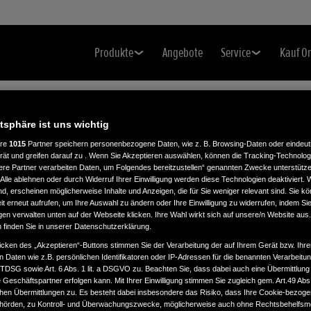
Produkte
Angebote
Service
Kauf O
atsphäre ist uns wichtig
ere
1015
Partner speichern personenbezogene Daten, wie z. B. Browsing-Daten oder eindeu
rät und greifen darauf zu . Wenn Sie Akzeptieren auswählen, können die Tracking-Technologi
ere Partner verarbeiten Daten, um Folgendes bereitzustellen“ genannten Zwecke unterstütze
Alle ablehnen oder durch Widerruf Ihrer Einwilligung werden diese Technologien deaktiviert.
ind, erscheinen möglicherweise Inhalte und Anzeigen, die für Sie weniger relevant sind. Sie k
t erneut aufrufen, um Ihre Auswahl zu ändern oder Ihre Einwilligung zu widerrufen, indem Sie
gen verwalten unten auf der Webseite klicken. Ihre Wahl wirkt sich auf unsere/n Website aus
n finden Sie in unserer Datenschutzerklärung.
icken des „Akzeptieren“-Buttons stimmen Sie der Verarbeitung der auf Ihrem Gerät bzw. Ihre
n Daten wie z.B. persönlichen Identifikatoren oder IP-Adressen für die benannten Verarbei
TTDSG sowie Art. 6 Abs. 1 lit. a DSGVO zu. Beachten Sie, dass dabei auch eine Übermittlung
Geschäftspartner erfolgen kann. Mit Ihrer Einwilligung stimmen Sie zugleich gem. Art.49 Abs.1
n Übermittlungen zu. Es besteht dabei insbesondere das Risiko, dass Ihre Cookie-bezog
örden, zu Kontroll- und Überwachungszwecke, möglicherweise auch ohne Rechtsbehelfsmö