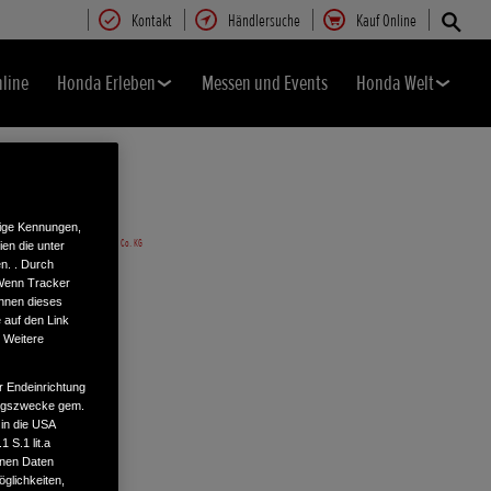
Kontakt
Händlersuche
Kauf Online
nline
Honda Erleben
Messen und Events
Honda Welt
tige Kennungen,
en die unter
n. . Durch
 Wenn Tracker
önnen dieses
 auf den Link
. Weitere
r Endeinrichtung
tungszwecke gem.
 in die USA
 S.1 lit.a
enen Daten
glichkeiten,