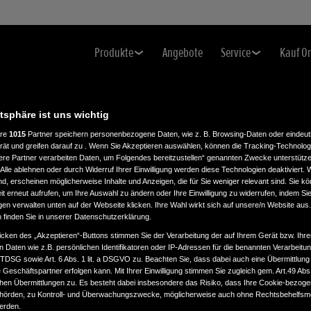
Produkte
Angebote
Service
Kauf O
atsphäre ist uns wichtig
ere
1015
Partner speichern personenbezogene Daten, wie z. B. Browsing-Daten oder eindeu
rät und greifen darauf zu . Wenn Sie Akzeptieren auswählen, können die Tracking-Technologi
ere Partner verarbeiten Daten, um Folgendes bereitzustellen“ genannten Zwecke unterstütze
Alle ablehnen oder durch Widerruf Ihrer Einwilligung werden diese Technologien deaktiviert.
ind, erscheinen möglicherweise Inhalte und Anzeigen, die für Sie weniger relevant sind. Sie k
t erneut aufrufen, um Ihre Auswahl zu ändern oder Ihre Einwilligung zu widerrufen, indem Sie
gen verwalten unten auf der Webseite klicken. Ihre Wahl wirkt sich auf unsere/n Website aus
n finden Sie in unserer Datenschutzerklärung.
icken des „Akzeptieren“-Buttons stimmen Sie der Verarbeitung der auf Ihrem Gerät bzw. Ihre
n Daten wie z.B. persönlichen Identifikatoren oder IP-Adressen für die benannten Verarbei
TTDSG sowie Art. 6 Abs. 1 lit. a DSGVO zu. Beachten Sie, dass dabei auch eine Übermittlung
Geschäftspartner erfolgen kann. Mit Ihrer Einwilligung stimmen Sie zugleich gem. Art.49 Abs.1
n Übermittlungen zu. Es besteht dabei insbesondere das Risiko, dass Ihre Cookie-bezog
örden, zu Kontroll- und Überwachungszwecke, möglicherweise auch ohne Rechtsbehelfsmö
werden.