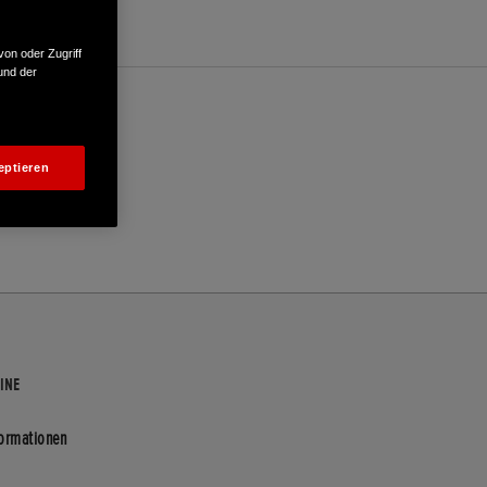
von oder Zugriff
und der
eptieren
INE
formationen