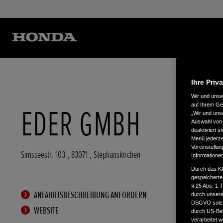
Ihre Priv
Wir und uns
auf Ihrem Ge
EDER GMBH
„Wir und uns
Auswahl von 
deaktiviert s
Menü jederzei
Voreinstellun
Simsseestr. 103
,
83071
,
Stephanskirchen
Informatione
Durch das Kl
gespeicherte
§ 25 Abs. 1 
ANFAHRTSBESCHREIBUNG ANFORDERN
durch unsere 
DSGVO solche
WEBSITE
durch US-Beh
verarbeitet 