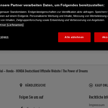
nsere Partner verarbeiten Daten, um Folgendes bereitzustellen:
enauer Standortdaten. Endgeräteeigenschaften zur Identifikation aktiv abfragen. Speichern 
ionen auf einem Endgerät. Personalisierte Werbung und Inhalte, Messung von Werbeleistung 
von Inhalten, Zielgruppenforschung sowie Entwicklung und Verbesserung von Angeboten.
rtner (Lieferanten)
0840
zeigen
Alle ablehnen
Akz
ial – Honda - HONDA Deutschland Offizielle Website | The Power of Dreams
HÄNDLERSUCHE
KAUF ONL
Folgen Sie uns auf
Rechtliche In
Impressum