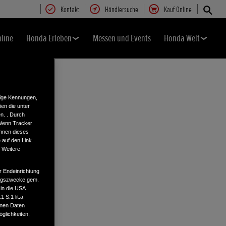
Kontakt
Händlersuche
Kauf Online
nline
Honda Erleben
Messen und Events
Honda Welt
tige Kennungen,
en die unter
n. . Durch
 Wenn Tracker
önnen dieses
 auf den Link
. Weitere
r Endeinrichtung
tungszwecke gem.
 in die USA
 S.1 lit.a
enen Daten
glichkeiten,