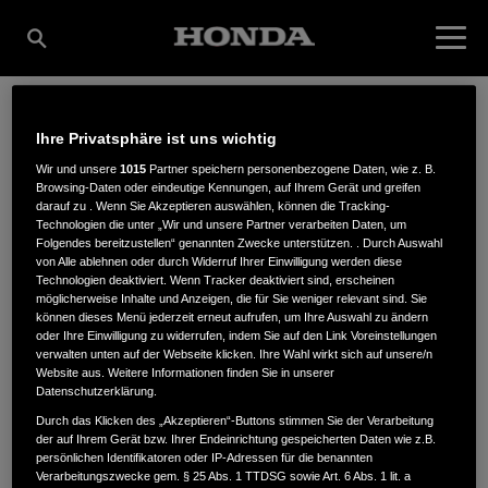
Ihre Privatsphäre ist uns wichtig
EL-SHARIF AQUA
Wir und unsere
1015
Partner speichern personenbezogene Daten, wie z. B.
Browsing-Daten oder eindeutige Kennungen, auf Ihrem Gerät und greifen
darauf zu . Wenn Sie Akzeptieren auswählen, können die Tracking-
SPORT
Technologien die unter „Wir und unsere Partner verarbeiten Daten, um
Folgendes bereitzustellen“ genannten Zwecke unterstützen. . Durch Auswahl
von Alle ablehnen oder durch Widerruf Ihrer Einwilligung werden diese
Technologien deaktiviert. Wenn Tracker deaktiviert sind, erscheinen
möglicherweise Inhalte und Anzeigen, die für Sie weniger relevant sind. Sie
NEVIGESER STR. 77
,
42113
,
Wuppertal
können dieses Menü jederzeit erneut aufrufen, um Ihre Auswahl zu ändern
oder Ihre Einwilligung zu widerrufen, indem Sie auf den Link Voreinstellungen
verwalten unten auf der Webseite klicken. Ihre Wahl wirkt sich auf unsere/n
Website aus. Weitere Informationen finden Sie in unserer
Datenschutzerklärung.
Durch das Klicken des „Akzeptieren“-Buttons stimmen Sie der Verarbeitung
der auf Ihrem Gerät bzw. Ihrer Endeinrichtung gespeicherten Daten wie z.B.
ANFAHRTSBESCHREIBUNG ANFORDERN
persönlichen Identifikatoren oder IP-Adressen für die benannten
WEBSITE
Verarbeitungszwecke gem. § 25 Abs. 1 TTDSG sowie Art. 6 Abs. 1 lit. a