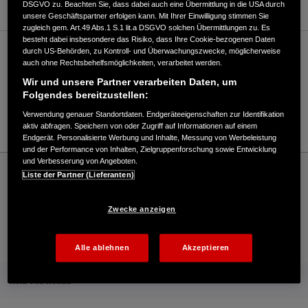
DSGVO zu. Beachten Sie, dass dabei auch eine Übermittlung in die USA durch
unsere Geschäftspartner erfolgen kann. Mit Ihrer Einwilligung stimmen Sie
zugleich gem. Art.49 Abs.1 S.1 lit.a DSGVO solchen Übermittlungen zu. Es
besteht dabei insbesondere das Risiko, dass Ihre Cookie-bezogenen Daten
durch US-Behörden, zu Kontroll- und Überwachungszwecke, möglicherweise
Verkauf / Kundendienst
auch ohne Rechtsbehelfsmöglichkeiten, verarbeitet werden.
Wir und unsere Partner verarbeiten Daten, um
Folgendes bereitzustellen:
0202/760325
Verwendung genauer Standortdaten. Endgeräteeigenschaften zur Identifikation
E-Mail
aktiv abfragen. Speichern von oder Zugriff auf Informationen auf einem
Endgerät. Personalisierte Werbung und Inhalte, Messung von Werbeleistung
und der Performance von Inhalten, Zielgruppenforschung sowie Entwicklung
und Verbesserung von Angeboten.
Honda
Industrie
Liste der Partner (Lieferanten)
EL-SHARIF AQUA SPORT - Industrial – Honda - HONDA Deutschland Offizielle Website
| The Power of Dreams
Zwecke anzeigen
Kontakt
Händlersuche
Kauf Online
Alle ablehnen
Akzeptieren
Mehr von Honda