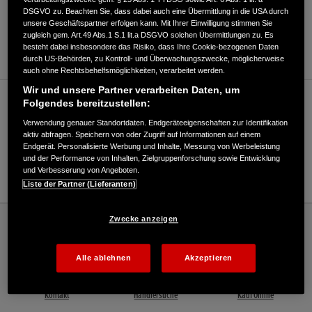
DSGVO zu. Beachten Sie, dass dabei auch eine Übermittlung in die USA durch
ANFAHRTSBESCHREIBUNG ANFORDERN
unsere Geschäftspartner erfolgen kann. Mit Ihrer Einwilligung stimmen Sie
zugleich gem. Art.49 Abs.1 S.1 lit.a DSGVO solchen Übermittlungen zu. Es
WEBSITE
besteht dabei insbesondere das Risiko, dass Ihre Cookie-bezogenen Daten
durch US-Behörden, zu Kontroll- und Überwachungszwecke, möglicherweise
auch ohne Rechtsbehelfsmöglichkeiten, verarbeitet werden.
Wir und unsere Partner verarbeiten Daten, um
Verkauf / Kundendienst
Folgendes bereitzustellen:
Verwendung genauer Standortdaten. Endgeräteeigenschaften zur Identifikation
aktiv abfragen. Speichern von oder Zugriff auf Informationen auf einem
Endgerät. Personalisierte Werbung und Inhalte, Messung von Werbeleistung
040/7226320
und der Performance von Inhalten, Zielgruppenforschung sowie Entwicklung
und Verbesserung von Angeboten.
E-Mail
Liste der Partner (Lieferanten)
Honda
Industrie
Zwecke anzeigen
Elsholz Garten & Technik Inh. Carsten Busse - Industrie – Honda - HONDA
Deutschland Offizielle Website | The Power of Dreams
Alle ablehnen
Akzeptieren
Kontakt
Händlersuche
Kauf Online