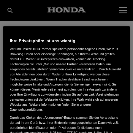
ELSHOLZ GARTEN &
Ihre Privatsphäre ist uns wichtig
Wir und unsere
1013
Partner speichern personenbezogene Daten, wie z. B.
Browsing-Daten oder eindeutige Kennungen, auf Ihrem Gerät und greifen
TECHNIK INH.
darauf zu . Wenn Sie Akzeptieren auswählen, können die Tracking-
Technologien die unter „Wir und unsere Partner verarbeiten Daten, um
Folgendes bereitzustellen“ genannten Zwecke unterstützen. . Durch Auswahl
von Alle ablehnen oder durch Widerruf Ihrer Einwilligung werden diese
Technologien deaktiviert. Wenn Tracker deaktiviert sind, erscheinen
CARSTEN BUSSE
möglicherweise Inhalte und Anzeigen, die für Sie weniger relevant sind. Sie
können dieses Menü jederzeit erneut aufrufen, um Ihre Auswahl zu ändern
oder Ihre Einwilligung zu widerrufen, indem Sie auf den Link Voreinstellungen
verwalten unten auf der Webseite klicken. Ihre Wahl wirkt sich auf unsere/n
Website aus. Weitere Informationen finden Sie in unserer
Humboldtstraße 9
,
21509
,
Glinde
Datenschutzerklärung.
Durch das Klicken des „Akzeptieren“-Buttons stimmen Sie der Verarbeitung
der auf Ihrem Gerät bzw. Ihrer Endeinrichtung gespeicherten Daten wie z.B.
persönlichen Identifikatoren oder IP-Adressen für die benannten
Verarbeitungszwecke gem. § 25 Abs. 1 TTDSG sowie Art. 6 Abs. 1 lit. a