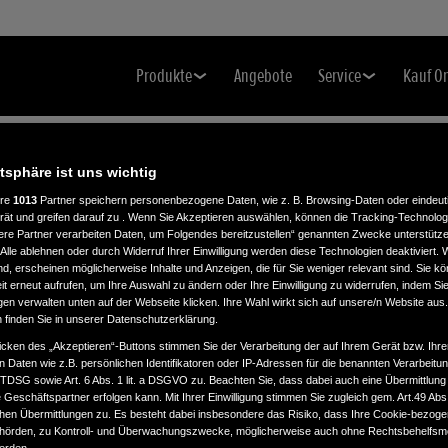
Produkte
Angebote
Service
Kauf O
atsphäre ist uns wichtig
ere
1013
Partner speichern personenbezogene Daten, wie z. B. Browsing-Daten oder eindeu
rät und greifen darauf zu . Wenn Sie Akzeptieren auswählen, können die Tracking-Technologi
ere Partner verarbeiten Daten, um Folgendes bereitzustellen“ genannten Zwecke unterstütze
Alle ablehnen oder durch Widerruf Ihrer Einwilligung werden diese Technologien deaktiviert.
ind, erscheinen möglicherweise Inhalte und Anzeigen, die für Sie weniger relevant sind. Sie k
H
t erneut aufrufen, um Ihre Auswahl zu ändern oder Ihre Einwilligung zu widerrufen, indem Sie
gen verwalten unten auf der Webseite klicken. Ihre Wahl wirkt sich auf unsere/n Website aus
n finden Sie in unserer Datenschutzerklärung.
icken des „Akzeptieren“-Buttons stimmen Sie der Verarbeitung der auf Ihrem Gerät bzw. Ihre
n Daten wie z.B. persönlichen Identifikatoren oder IP-Adressen für die benannten Verarbei
TTDSG sowie Art. 6 Abs. 1 lit. a DSGVO zu. Beachten Sie, dass dabei auch eine Übermittlung
Geschäftspartner erfolgen kann. Mit Ihrer Einwilligung stimmen Sie zugleich gem. Art.49 Abs.1
n Übermittlungen zu. Es besteht dabei insbesondere das Risiko, dass Ihre Cookie-bezog
örden, zu Kontroll- und Überwachungszwecke, möglicherweise auch ohne Rechtsbehelfsmö