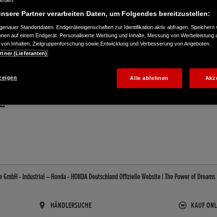
werden.
nsere Partner verarbeiten Daten, um Folgendes bereitzustellen:
enauer Standortdaten. Endgeräteeigenschaften zur Identifikation aktiv abfragen. Speichern 
ionen auf einem Endgerät. Personalisierte Werbung und Inhalte, Messung von Werbeleistung 
von Inhalten, Zielgruppenforschung sowie Entwicklung und Verbesserung von Angeboten.
rtner (Lieferanten)
zeigen
Alle ablehnen
Akz
21
 GmbH - Industrial – Honda - HONDA Deutschland Offizielle Website | The Power of Dreams
HÄNDLERSUCHE
KAUF ONL