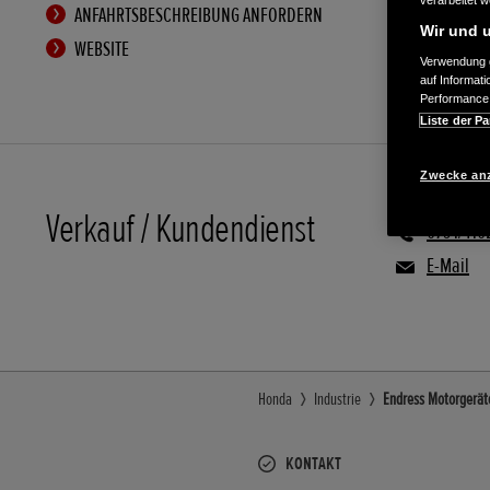
verarbeitet 
ANFAHRTSBESCHREIBUNG ANFORDERN
Wir und u
WEBSITE
Verwendung g
auf Informat
Performance 
Liste der Pa
Zwecke an
Verkauf / Kundendienst
0791/410
E-Mail
Honda
Industrie
Endress Motorgeräte
KONTAKT