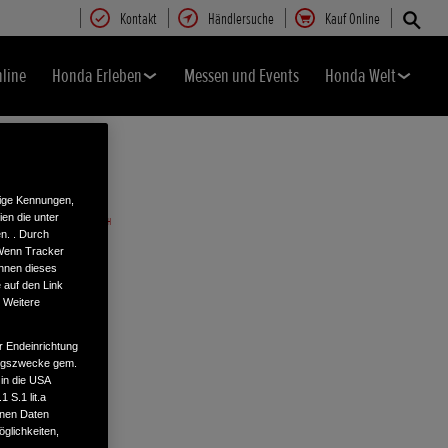
Kontakt
Händlersuche
Kauf Online
nline
Honda Erleben
Messen und Events
Honda Welt
tige Kennungen,
en die unter
n. . Durch
 Wenn Tracker
önnen dieses
 auf den Link
. Weitere
r Endeinrichtung
tungszwecke gem.
 in die USA
 S.1 lit.a
enen Daten
glichkeiten,