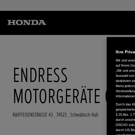
Ihre Priv
Wir und uns
ENDRESS
auf Ihrem Ge
„Wir und uns
Auswahl von 
deaktiviert s
MOTORGERÄTE GMB
Menü jederzei
Voreinstellun
Informatione
Durch das Kl
gespeicherte
RAIFFEISENSTRASSE 43
,
74523
,
Schwäbisch-Hall
§ 25 Abs. 1 
durch unsere 
DSGVO solche
durch US-Beh