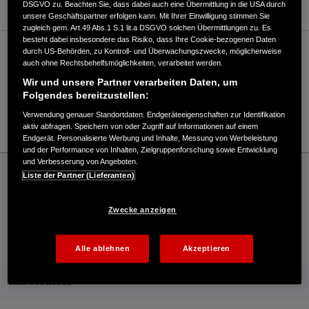
DSGVO zu. Beachten Sie, dass dabei auch eine Übermittlung in die USA durch
unsere Geschäftspartner erfolgen kann. Mit Ihrer Einwilligung stimmen Sie
zugleich gem. Art.49 Abs.1 S.1 lit.a DSGVO solchen Übermittlungen zu. Es
besteht dabei insbesondere das Risiko, dass Ihre Cookie-bezogenen Daten
durch US-Behörden, zu Kontroll- und Überwachungszwecke, möglicherweise
Verkauf / Kundendienst
auch ohne Rechtsbehelfsmöglichkeiten, verarbeitet werden.
Wir und unsere Partner verarbeiten Daten, um
Folgendes bereitzustellen:
07121/470612
Verwendung genauer Standortdaten. Endgeräteeigenschaften zur Identifikation
E-Mail
aktiv abfragen. Speichern von oder Zugriff auf Informationen auf einem
Endgerät. Personalisierte Werbung und Inhalte, Messung von Werbeleistung
und der Performance von Inhalten, Zielgruppenforschung sowie Entwicklung
und Verbesserung von Angeboten.
Honda
Industrie
Liste der Partner (Lieferanten)
Endress Motorgeräte GmbH - Industrial – Honda - HONDA Deutschland Offizielle
Website | The Power of Dreams
Zwecke anzeigen
Kontakt
Händlersuche
Kauf Online
Alle ablehnen
Akzeptieren
Mehr von Honda