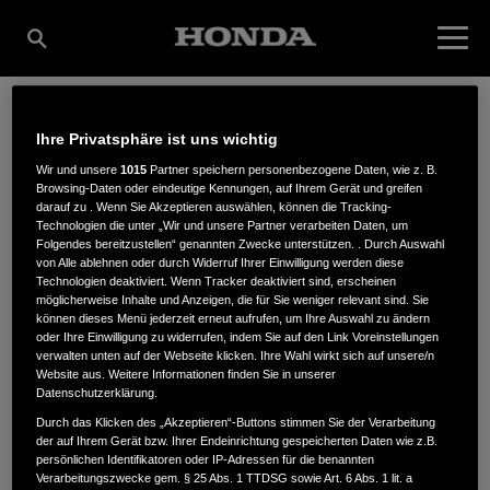
Ihre Privatsphäre ist uns wichtig
ENDRESS
Wir und unsere
1015
Partner speichern personenbezogene Daten, wie z. B.
Browsing-Daten oder eindeutige Kennungen, auf Ihrem Gerät und greifen
darauf zu . Wenn Sie Akzeptieren auswählen, können die Tracking-
MOTORGERÄTE GMBH
Technologien die unter „Wir und unsere Partner verarbeiten Daten, um
Folgendes bereitzustellen“ genannten Zwecke unterstützen. . Durch Auswahl
von Alle ablehnen oder durch Widerruf Ihrer Einwilligung werden diese
Technologien deaktiviert. Wenn Tracker deaktiviert sind, erscheinen
möglicherweise Inhalte und Anzeigen, die für Sie weniger relevant sind. Sie
HEUBERGSTR. 3
,
72766
,
Reutlingen
können dieses Menü jederzeit erneut aufrufen, um Ihre Auswahl zu ändern
oder Ihre Einwilligung zu widerrufen, indem Sie auf den Link Voreinstellungen
verwalten unten auf der Webseite klicken. Ihre Wahl wirkt sich auf unsere/n
Website aus. Weitere Informationen finden Sie in unserer
Datenschutzerklärung.
Durch das Klicken des „Akzeptieren“-Buttons stimmen Sie der Verarbeitung
der auf Ihrem Gerät bzw. Ihrer Endeinrichtung gespeicherten Daten wie z.B.
ANFAHRTSBESCHREIBUNG ANFORDERN
persönlichen Identifikatoren oder IP-Adressen für die benannten
WEBSITE
Verarbeitungszwecke gem. § 25 Abs. 1 TTDSG sowie Art. 6 Abs. 1 lit. a