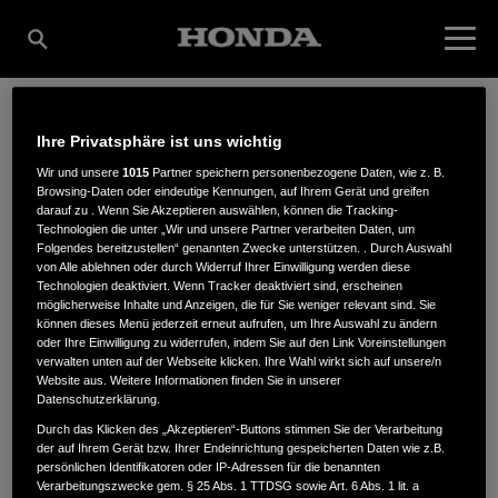
Ihre Privatsphäre ist uns wichtig
ENDRESS
Wir und unsere
1015
Partner speichern personenbezogene Daten, wie z. B.
Browsing-Daten oder eindeutige Kennungen, auf Ihrem Gerät und greifen
darauf zu . Wenn Sie Akzeptieren auswählen, können die Tracking-
MOTORGERÄTE GMBH
Technologien die unter „Wir und unsere Partner verarbeiten Daten, um
Folgendes bereitzustellen“ genannten Zwecke unterstützen. . Durch Auswahl
von Alle ablehnen oder durch Widerruf Ihrer Einwilligung werden diese
Technologien deaktiviert. Wenn Tracker deaktiviert sind, erscheinen
möglicherweise Inhalte und Anzeigen, die für Sie weniger relevant sind. Sie
RINGSTRASSE 5
,
76571
,
Gaggenau
können dieses Menü jederzeit erneut aufrufen, um Ihre Auswahl zu ändern
oder Ihre Einwilligung zu widerrufen, indem Sie auf den Link Voreinstellungen
verwalten unten auf der Webseite klicken. Ihre Wahl wirkt sich auf unsere/n
Website aus. Weitere Informationen finden Sie in unserer
Datenschutzerklärung.
Durch das Klicken des „Akzeptieren“-Buttons stimmen Sie der Verarbeitung
der auf Ihrem Gerät bzw. Ihrer Endeinrichtung gespeicherten Daten wie z.B.
ANFAHRTSBESCHREIBUNG ANFORDERN
persönlichen Identifikatoren oder IP-Adressen für die benannten
WEBSITE
Verarbeitungszwecke gem. § 25 Abs. 1 TTDSG sowie Art. 6 Abs. 1 lit. a