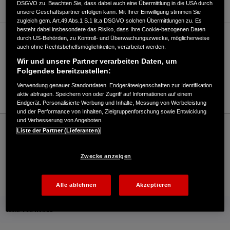
DSGVO zu. Beachten Sie, dass dabei auch eine Übermittlung in die USA durch
unsere Geschäftspartner erfolgen kann. Mit Ihrer Einwilligung stimmen Sie
zugleich gem. Art.49 Abs.1 S.1 lit.a DSGVO solchen Übermittlungen zu. Es
besteht dabei insbesondere das Risiko, dass Ihre Cookie-bezogenen Daten
durch US-Behörden, zu Kontroll- und Überwachungszwecke, möglicherweise
Verkauf / Kundendienst
auch ohne Rechtsbehelfsmöglichkeiten, verarbeitet werden.
Wir und unsere Partner verarbeiten Daten, um
Folgendes bereitzustellen:
07225/1039
Verwendung genauer Standortdaten. Endgeräteeigenschaften zur Identifikation
E-Mail
aktiv abfragen. Speichern von oder Zugriff auf Informationen auf einem
Endgerät. Personalisierte Werbung und Inhalte, Messung von Werbeleistung
und der Performance von Inhalten, Zielgruppenforschung sowie Entwicklung
und Verbesserung von Angeboten.
Honda
Industrie
Liste der Partner (Lieferanten)
Endress Motorgeräte GmbH - Industrial – Honda - HONDA Deutschland Offizielle
Website | The Power of Dreams
Zwecke anzeigen
Kontakt
Händlersuche
Kauf Online
Alle ablehnen
Akzeptieren
Mehr von Honda