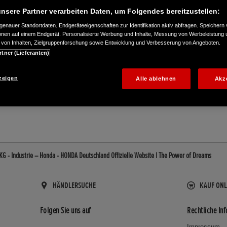
nsere Partner verarbeiten Daten, um Folgendes bereitzustellen:
enauer Standortdaten. Endgeräteeigenschaften zur Identifikation aktiv abfragen. Speichern 
ionen auf einem Endgerät. Personalisierte Werbung und Inhalte, Messung von Werbeleistung 
von Inhalten, Zielgruppenforschung sowie Entwicklung und Verbesserung von Angeboten.
rtner (Lieferanten)
zeigen
Alle ablehnen
Akz
0010
G - Industrie – Honda - HONDA Deutschland Offizielle Website | The Power of Dreams
HÄNDLERSUCHE
KAUF ONL
Folgen Sie uns auf
Rechtliche In
Impressum