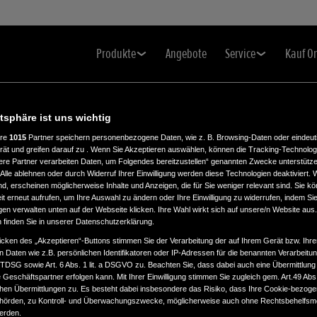
Produkte
Angebote
Service
Kauf O
atsphäre ist uns wichtig
ere
1015
Partner speichern personenbezogene Daten, wie z. B. Browsing-Daten oder eindeu
rät und greifen darauf zu . Wenn Sie Akzeptieren auswählen, können die Tracking-Technologi
.
ere Partner verarbeiten Daten, um Folgendes bereitzustellen“ genannten Zwecke unterstütze
Alle ablehnen oder durch Widerruf Ihrer Einwilligung werden diese Technologien deaktiviert.
ind, erscheinen möglicherweise Inhalte und Anzeigen, die für Sie weniger relevant sind. Sie k
t erneut aufrufen, um Ihre Auswahl zu ändern oder Ihre Einwilligung zu widerrufen, indem Sie
gen verwalten unten auf der Webseite klicken. Ihre Wahl wirkt sich auf unsere/n Website aus
n finden Sie in unserer Datenschutzerklärung.
icken des „Akzeptieren“-Buttons stimmen Sie der Verarbeitung der auf Ihrem Gerät bzw. Ihre
n Daten wie z.B. persönlichen Identifikatoren oder IP-Adressen für die benannten Verarbei
TTDSG sowie Art. 6 Abs. 1 lit. a DSGVO zu. Beachten Sie, dass dabei auch eine Übermittlung
Geschäftspartner erfolgen kann. Mit Ihrer Einwilligung stimmen Sie zugleich gem. Art.49 Abs.1
n Übermittlungen zu. Es besteht dabei insbesondere das Risiko, dass Ihre Cookie-bezog
örden, zu Kontroll- und Überwachungszwecke, möglicherweise auch ohne Rechtsbehelfsmö
werden.