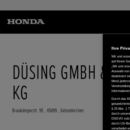
Ihre Priv
Wir und uns
auf Ihrem Ge
DÜSING GMBH & CO
„Wir und uns
Auswahl von 
deaktiviert s
Menü jederzei
KG
Voreinstellun
Informatione
Durch das Kl
gespeicherte
§ 25 Abs. 1 
Braukämperstr. 95
,
45899
,
Gelsenkirchen
durch unsere 
DSGVO solche
durch US-Beh
verarbeitet 