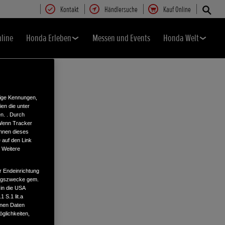
Kontakt
Händlersuche
Kauf Online
nline
Honda Erleben
Messen und Events
Honda Welt
tige Kennungen,
en die unter
n. . Durch
 Wenn Tracker
önnen dieses
 auf den Link
. Weitere
r Endeinrichtung
tungszwecke gem.
 in die USA
 S.1 lit.a
enen Daten
glichkeiten,