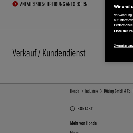
ANFAHRTSBESCHREIBUNG ANFORDERN
Wir und u
Verwendung g
auf Informat
Performance 
Liste der Pa
Zwecke an
Verkauf / Kundendienst
0209/58
Honda
Industrie
Düsing GmbH & Co. K
KONTAKT
Mehr von Honda
News