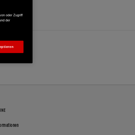
von oder Zugriff
und der
eptieren
INE
formationen