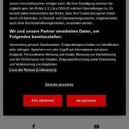
Verkauf / Kundendienst
unsere Geschäftspartner erfolgen kann. Mit Ihrer Einwilligung stimmen Sie
zugleich gem. Art.49 Abs.1 S.1 lit.a DSGVO solchen Übermittlungen zu. Es
besteht dabei insbesondere das Risiko, dass Ihre Cookie-bezogenen Daten
durch US-Behörden, zu Kontroll- und Überwachungszwecke, möglicherweise
05131/4421-15
auch ohne Rechtsbehelfsmöglichkeiten, verarbeitet werden.
E-Mail
Wir und unsere Partner verarbeiten Daten, um
Folgendes bereitzustellen:
Verwendung genauer Standortdaten. Endgeräteeigenschaften zur Identifikation
Honda
Industrie
aktiv abfragen. Speichern von oder Zugriff auf Informationen auf einem
Endgerät. Personalisierte Werbung und Inhalte, Messung von Werbeleistung
Deterding GmbH - Industrie – Honda - HONDA Deutschland Offizielle Website | The
und der Performance von Inhalten, Zielgruppenforschung sowie Entwicklung
Power of Dreams
und Verbesserung von Angeboten.
Liste der Partner (Lieferanten)
Kontakt
Händlersuche
Kauf Online
Zwecke anzeigen
Mehr von Honda
Alle ablehnen
Akzeptieren
Folgen Sie uns auf