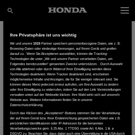
Ihre Privatsphäre ist uns wichtig
DETERDING GMBH
Wir und unsere
1015
Partner speichern personenbezogene Daten, wie z. B.
Browsing-Daten oder eindeutige Kennungen, auf Ihrem Gerät und greifen
darauf zu . Wenn Sie Akzeptieren auswählen, können die Tracking-
Technologien die unter „Wir und unsere Partner verarbeiten Daten, um
Folgendes bereitzustellen“ genannten Zwecke unterstützen. . Durch Auswahl
Erlenweg 20
,
30827
,
Garbsen
von Alle ablehnen oder durch Widerruf Ihrer Einwilligung werden diese
Technologien deaktiviert. Wenn Tracker deaktiviert sind, erscheinen
möglicherweise Inhalte und Anzeigen, die für Sie weniger relevant sind. Sie
können dieses Menü jederzeit erneut aufrufen, um Ihre Auswahl zu ändern
oder Ihre Einwilligung zu widerrufen, indem Sie auf den Link Voreinstellungen
verwalten unten auf der Webseite klicken. Ihre Wahl wirkt sich auf unsere/n
Website aus. Weitere Informationen finden Sie in unserer
ANFAHRTSBESCHREIBUNG ANFORDERN
Datenschutzerklärung.
WEBSITE
Durch das Klicken des „Akzeptieren“-Buttons stimmen Sie der Verarbeitung
der auf Ihrem Gerät bzw. Ihrer Endeinrichtung gespeicherten Daten wie z.B.
persönlichen Identifikatoren oder IP-Adressen für die benannten
Verarbeitungszwecke gem. § 25 Abs. 1 TTDSG sowie Art. 6 Abs. 1 lit. a
DSGVO zu. Beachten Sie, dass dabei auch eine Übermittlung in die USA durch