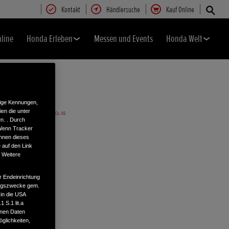
Kontakt
Händlersuche
Kauf Online
nline
Honda Erleben
Messen und Events
Honda Welt
tige Kennungen,
en die unter
n. . Durch
 Wenn Tracker
önnen dieses
 auf den Link
. Weitere
r Endeinrichtung
tungszwecke gem.
 in die USA
 S.1 lit.a
enen Daten
glichkeiten,