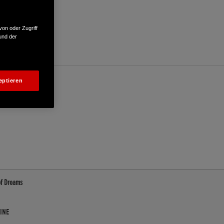
von oder Zugriff
und der
eptieren
of Dreams
INE