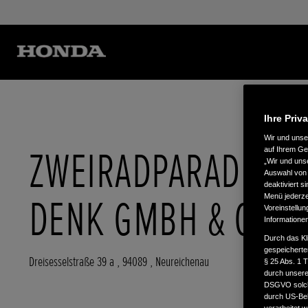
Ihre Priv
Wir und uns
ZWEIRADPARADIES
auf Ihrem Ge
„Wir und uns
Auswahl von 
deaktiviert s
DENK GMBH & CO. 
Menü jederzei
Voreinstellun
Informatione
Durch das Kl
gespeicherte
Dreisesselstraße 39 a
,
94089
,
Neureichenau
§ 25 Abs. 1 
durch unsere 
DSGVO solche
durch US-Beh