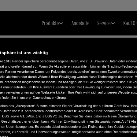
Produkte
Angebote
Service
Kauf O
atsphäre ist uns wichtig
ere
1015
Partner speichern personenbezogene Daten, wie z. B. Browsing-Daten oder eindeu
rät und greifen darauf zu . Wenn Sie Akzeptieren auswählen, können die Tracking-Technologi
ere Partner verarbeiten Daten, um Folgendes bereitzustellen“ genannten Zwecke unterstütze
Alle ablehnen oder durch Widerruf Ihrer Einwilligung werden diese Technologien deaktiviert.
ind, erscheinen möglicherweise Inhalte und Anzeigen, die für Sie weniger relevant sind. Sie k
KG
t erneut aufrufen, um Ihre Auswahl zu ändern oder Ihre Einwilligung zu widerrufen, indem Sie
gen verwalten unten auf der Webseite klicken. Ihre Wahl wirkt sich auf unsere/n Website aus
n finden Sie in unserer Datenschutzerklärung.
icken des „Akzeptieren“-Buttons stimmen Sie der Verarbeitung der auf Ihrem Gerät bzw. Ihre
n Daten wie z.B. persönlichen Identifikatoren oder IP-Adressen für die benannten Verarbei
TTDSG sowie Art. 6 Abs. 1 lit. a DSGVO zu. Beachten Sie, dass dabei auch eine Übermittlung
Geschäftspartner erfolgen kann. Mit Ihrer Einwilligung stimmen Sie zugleich gem. Art.49 Abs.1
n Übermittlungen zu. Es besteht dabei insbesondere das Risiko, dass Ihre Cookie-bezog
örden, zu Kontroll- und Überwachungszwecke, möglicherweise auch ohne Rechtsbehelfsmö