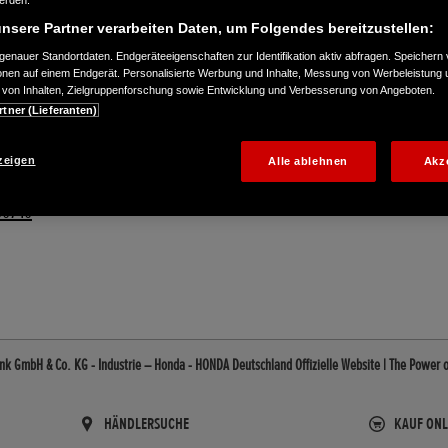
werden.
nsere Partner verarbeiten Daten, um Folgendes bereitzustellen:
enauer Standortdaten. Endgeräteeigenschaften zur Identifikation aktiv abfragen. Speichern 
ionen auf einem Endgerät. Personalisierte Werbung und Inhalte, Messung von Werbeleistung 
von Inhalten, Zielgruppenforschung sowie Entwicklung und Verbesserung von Angeboten.
rtner (Lieferanten)
zeigen
Alle ablehnen
Akz
60740
k GmbH & Co. KG - Industrie – Honda - HONDA Deutschland Offizielle Website | The Power 
HÄNDLERSUCHE
KAUF ONL