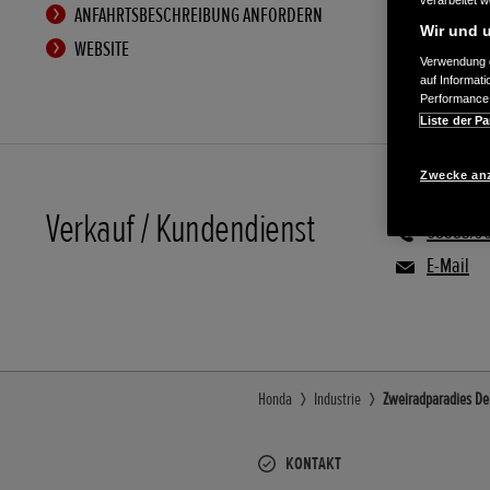
verarbeitet 
ANFAHRTSBESCHREIBUNG ANFORDERN
Wir und u
WEBSITE
Verwendung g
auf Informat
Performance 
Liste der Pa
Zwecke an
Verkauf / Kundendienst
08583/9
E-Mail
Honda
Industrie
Zweiradparadies Den
KONTAKT