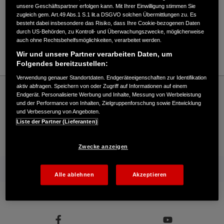
Verkauf / Kundendienst
unsere Geschäftspartner erfolgen kann. Mit Ihrer Einwilligung stimmen Sie
zugleich gem. Art.49 Abs.1 S.1 lit.a DSGVO solchen Übermittlungen zu. Es
besteht dabei insbesondere das Risiko, dass Ihre Cookie-bezogenen Daten
durch US-Behörden, zu Kontroll- und Überwachungszwecke, möglicherweise
07353/9887830
auch ohne Rechtsbehelfsmöglichkeiten, verarbeitet werden.
E-Mail
Wir und unsere Partner verarbeiten Daten, um
Folgendes bereitzustellen:
Verwendung genauer Standortdaten. Endgeräteeigenschaften zur Identifikation
Honda
Industrie
aktiv abfragen. Speichern von oder Zugriff auf Informationen auf einem
Endgerät. Personalisierte Werbung und Inhalte, Messung von Werbeleistung
Nick Dingler - Industrial – Honda - HONDA Deutschland Offizielle Website | The
und der Performance von Inhalten, Zielgruppenforschung sowie Entwicklung
Power of Dreams
und Verbesserung von Angeboten.
Liste der Partner (Lieferanten)
Kontakt
Händlersuche
Kauf Online
Zwecke anzeigen
Mehr von Honda
Alle ablehnen
Akzeptieren
Folgen Sie uns auf