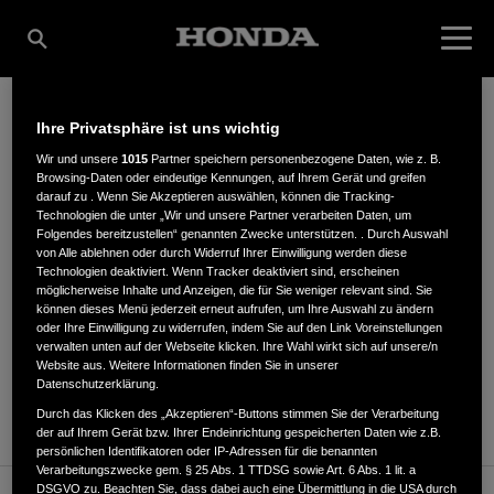
Ihre Privatsphäre ist uns wichtig
NICK DINGLER
Wir und unsere
1015
Partner speichern personenbezogene Daten, wie z. B.
Browsing-Daten oder eindeutige Kennungen, auf Ihrem Gerät und greifen
darauf zu . Wenn Sie Akzeptieren auswählen, können die Tracking-
Technologien die unter „Wir und unsere Partner verarbeiten Daten, um
Folgendes bereitzustellen“ genannten Zwecke unterstützen. . Durch Auswahl
Schilling Str. 3
,
88477
,
Schwendi
von Alle ablehnen oder durch Widerruf Ihrer Einwilligung werden diese
Technologien deaktiviert. Wenn Tracker deaktiviert sind, erscheinen
möglicherweise Inhalte und Anzeigen, die für Sie weniger relevant sind. Sie
können dieses Menü jederzeit erneut aufrufen, um Ihre Auswahl zu ändern
oder Ihre Einwilligung zu widerrufen, indem Sie auf den Link Voreinstellungen
verwalten unten auf der Webseite klicken. Ihre Wahl wirkt sich auf unsere/n
Website aus. Weitere Informationen finden Sie in unserer
ANFAHRTSBESCHREIBUNG ANFORDERN
Datenschutzerklärung.
WEBSITE
Durch das Klicken des „Akzeptieren“-Buttons stimmen Sie der Verarbeitung
der auf Ihrem Gerät bzw. Ihrer Endeinrichtung gespeicherten Daten wie z.B.
persönlichen Identifikatoren oder IP-Adressen für die benannten
Verarbeitungszwecke gem. § 25 Abs. 1 TTDSG sowie Art. 6 Abs. 1 lit. a
DSGVO zu. Beachten Sie, dass dabei auch eine Übermittlung in die USA durch