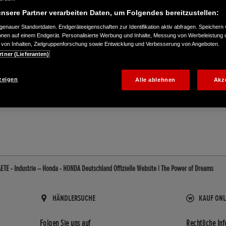
nsere Partner verarbeiten Daten, um Folgendes bereitzustellen:
enauer Standortdaten. Endgeräteeigenschaften zur Identifikation aktiv abfragen. Speichern 
ionen auf einem Endgerät. Personalisierte Werbung und Inhalte, Messung von Werbeleistung 
von Inhalten, Zielgruppenforschung sowie Entwicklung und Verbesserung von Angeboten.
rtner (Lieferanten)
zeigen
Alle ablehnen
Akz
16
E - Industrie – Honda - HONDA Deutschland Offizielle Website | The Power of Dreams
HÄNDLERSUCHE
KAUF ONL
Folgen Sie uns auf
Rechtliche In