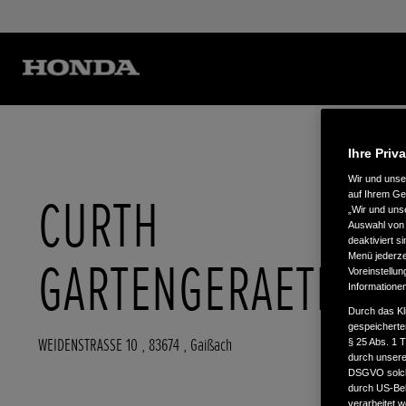
Ihre Priv
Wir und uns
CURTH
auf Ihrem Ge
„Wir und uns
Auswahl von 
deaktiviert s
Menü jederzei
GARTENGERAETE
Voreinstellun
Informatione
Durch das Kl
gespeicherte
WEIDENSTRASSE 10
,
83674
,
Gaißach
§ 25 Abs. 1 
durch unsere 
DSGVO solche
durch US-Beh
verarbeitet 