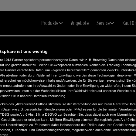
Produkte
Angebote
Service
Kauf O
atsphäre ist uns wichtig
ere
1013
Partner speichern personenbezogene Daten, wie z. B. Browsing-Daten oder eindeu
rät und greifen darauf zu . Wenn Sie Akzeptieren auswählen, können die Tracking-Technologi
ere Partner verarbeiten Daten, um Folgendes bereitzustellen“ genannten Zwecke unterstütze
Alle ablehnen oder durch Widerruf Ihrer Einwilligung werden diese Technologien deaktiviert.
ind, erscheinen möglicherweise Inhalte und Anzeigen, die für Sie weniger relevant sind. Sie k
t erneut aufrufen, um Ihre Auswahl zu ändern oder Ihre Einwilligung zu widerrufen, indem Sie
gen verwalten unten auf der Webseite klicken. Ihre Wahl wirkt sich auf unsere/n Website aus
n finden Sie in unserer Datenschutzerklärung.
icken des „Akzeptieren“-Buttons stimmen Sie der Verarbeitung der auf Ihrem Gerät bzw. Ihre
n Daten wie z.B. persönlichen Identifikatoren oder IP-Adressen für die benannten Verarbei
TTDSG sowie Art. 6 Abs. 1 lit. a DSGVO zu. Beachten Sie, dass dabei auch eine Übermittlung
Geschäftspartner erfolgen kann. Mit Ihrer Einwilligung stimmen Sie zugleich gem. Art.49 Abs.1
n Übermittlungen zu. Es besteht dabei insbesondere das Risiko, dass Ihre Cookie-bezog
örden, zu Kontroll- und Überwachungszwecke, möglicherweise auch ohne Rechtsbehelfsmö
werden.