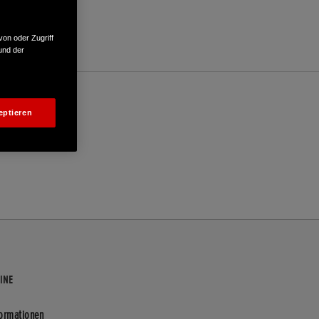
von oder Zugriff
und der
eptieren
INE
formationen