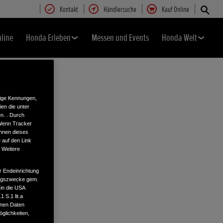
Kontakt
Händlersuche
Kauf Online
nline
Honda Erleben
Messen und Events
Honda Welt
tige Kennungen,
en die unter
n. . Durch
 Wenn Tracker
önnen dieses
 auf den Link
. Weitere
r Endeinrichtung
tungszwecke gem.
 in die USA
 S.1 lit.a
enen Daten
glichkeiten,