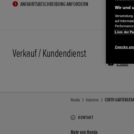
ANFAHRTSBESCHREIBUNG ANFORDERN
Wir und u
Verwendung g
auf Informat
Performance 
Liste der Pa
Zwecke an
Verkauf / Kundendienst
08041/92
E-Mail
Honda
Industrie
CURTH GARTENGERAET
KONTAKT
Mehr von Honda