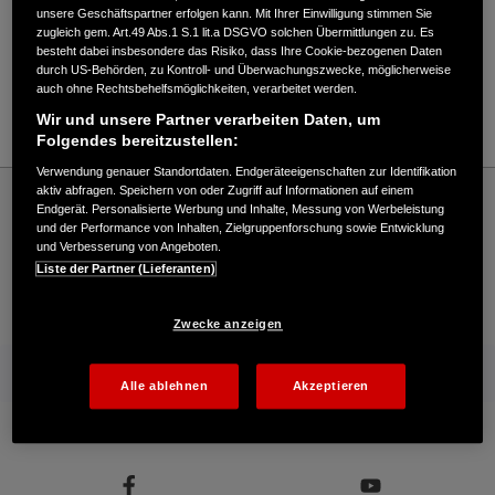
Verkauf / Kundendienst
unsere Geschäftspartner erfolgen kann. Mit Ihrer Einwilligung stimmen Sie
zugleich gem. Art.49 Abs.1 S.1 lit.a DSGVO solchen Übermittlungen zu. Es
besteht dabei insbesondere das Risiko, dass Ihre Cookie-bezogenen Daten
durch US-Behörden, zu Kontroll- und Überwachungszwecke, möglicherweise
04947/912930
auch ohne Rechtsbehelfsmöglichkeiten, verarbeitet werden.
E-Mail
Wir und unsere Partner verarbeiten Daten, um
Folgendes bereitzustellen:
Verwendung genauer Standortdaten. Endgeräteeigenschaften zur Identifikation
Honda
Industrie
aktiv abfragen. Speichern von oder Zugriff auf Informationen auf einem
Endgerät. Personalisierte Werbung und Inhalte, Messung von Werbeleistung
Best, Günter - Industrie – Honda - HONDA Deutschland Offizielle Website | The
und der Performance von Inhalten, Zielgruppenforschung sowie Entwicklung
Power of Dreams
und Verbesserung von Angeboten.
Liste der Partner (Lieferanten)
Kontakt
Händlersuche
Kauf Online
Zwecke anzeigen
Mehr von Honda
Alle ablehnen
Akzeptieren
Folgen Sie uns auf