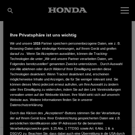
Ihre Privatsphäre ist uns wichtig
BEST, GÜNTER
Wir und unsere
1015
Partner speichern personenbezogene Daten, wie z. B.
Browsing-Daten oder eindeutige Kennungen, auf Ihrem Gerät und greifen
darauf zu . Wenn Sie Akzeptieren auswählen, können die Tracking-
Technologien die unter „Wir und unsere Partner verarbeiten Daten, um
Folgendes bereitzustellen“ genannten Zwecke unterstützen. . Durch Auswahl
Pfalzdorfer Str. 9
,
26607
,
Aurich
von Alle ablehnen oder durch Widerruf Ihrer Einwilligung werden diese
Technologien deaktiviert. Wenn Tracker deaktiviert sind, erscheinen
möglicherweise Inhalte und Anzeigen, die für Sie weniger relevant sind. Sie
können dieses Menü jederzeit erneut aufrufen, um Ihre Auswahl zu ändern
oder Ihre Einwilligung zu widerrufen, indem Sie auf den Link Voreinstellungen
verwalten unten auf der Webseite klicken. Ihre Wahl wirkt sich auf unsere/n
Website aus. Weitere Informationen finden Sie in unserer
ANFAHRTSBESCHREIBUNG ANFORDERN
Datenschutzerklärung.
WEBSITE
Durch das Klicken des „Akzeptieren“-Buttons stimmen Sie der Verarbeitung
der auf Ihrem Gerät bzw. Ihrer Endeinrichtung gespeicherten Daten wie z.B.
persönlichen Identifikatoren oder IP-Adressen für die benannten
Verarbeitungszwecke gem. § 25 Abs. 1 TTDSG sowie Art. 6 Abs. 1 lit. a
DSGVO zu. Beachten Sie, dass dabei auch eine Übermittlung in die USA durch