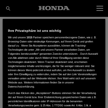
Ihre Privatsphäre ist uns wichtig
BRINKMANN TECHNIK
Wir und unsere
1015
Partner speichern personenbezogene Daten, wie z. B.
Browsing-Daten oder eindeutige Kennungen, auf Ihrem Gerät und greifen
darauf zu . Wenn Sie Akzeptieren auswählen, können die Tracking-
GMBH & CO. KG
Technologien die unter „Wir und unsere Partner verarbeiten Daten, um
Folgendes bereitzustellen“ genannten Zwecke unterstützen. . Durch Auswahl
von Alle ablehnen oder durch Widerruf Ihrer Einwilligung werden diese
Technologien deaktiviert. Wenn Tracker deaktiviert sind, erscheinen
möglicherweise Inhalte und Anzeigen, die für Sie weniger relevant sind. Sie
Stauverbrink 3-7
,
48308
,
Senden
können dieses Menü jederzeit erneut aufrufen, um Ihre Auswahl zu ändern
oder Ihre Einwilligung zu widerrufen, indem Sie auf den Link Voreinstellungen
verwalten unten auf der Webseite klicken. Ihre Wahl wirkt sich auf unsere/n
Website aus. Weitere Informationen finden Sie in unserer
Datenschutzerklärung.
Durch das Klicken des „Akzeptieren“-Buttons stimmen Sie der Verarbeitung
der auf Ihrem Gerät bzw. Ihrer Endeinrichtung gespeicherten Daten wie z.B.
ANFAHRTSBESCHREIBUNG ANFORDERN
persönlichen Identifikatoren oder IP-Adressen für die benannten
WEBSITE
Verarbeitungszwecke gem. § 25 Abs. 1 TTDSG sowie Art. 6 Abs. 1 lit. a