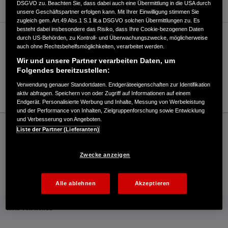
DSGVO zu. Beachten Sie, dass dabei auch eine Übermittlung in die USA durch
unsere Geschäftspartner erfolgen kann. Mit Ihrer Einwilligung stimmen Sie
zugleich gem. Art.49 Abs.1 S.1 lit.a DSGVO solchen Übermittlungen zu. Es
besteht dabei insbesondere das Risiko, dass Ihre Cookie-bezogenen Daten
durch US-Behörden, zu Kontroll- und Überwachungszwecke, möglicherweise
Verkauf / Kundendienst
auch ohne Rechtsbehelfsmöglichkeiten, verarbeitet werden.
Wir und unsere Partner verarbeiten Daten, um
Folgendes bereitzustellen:
02536/34460
Verwendung genauer Standortdaten. Endgeräteeigenschaften zur Identifikation
E-Mail
aktiv abfragen. Speichern von oder Zugriff auf Informationen auf einem
Endgerät. Personalisierte Werbung und Inhalte, Messung von Werbeleistung
und der Performance von Inhalten, Zielgruppenforschung sowie Entwicklung
und Verbesserung von Angeboten.
Honda
Industrie
Liste der Partner (Lieferanten)
Hubert Brinkmann Inh. A. & C. Brinkmann oHG - Industrial – Honda - HONDA
Deutschland Offizielle Website | The Power of Dreams
Zwecke anzeigen
Kontakt
Händlersuche
Kauf Online
Alle ablehnen
Akzeptieren
Mehr von Honda