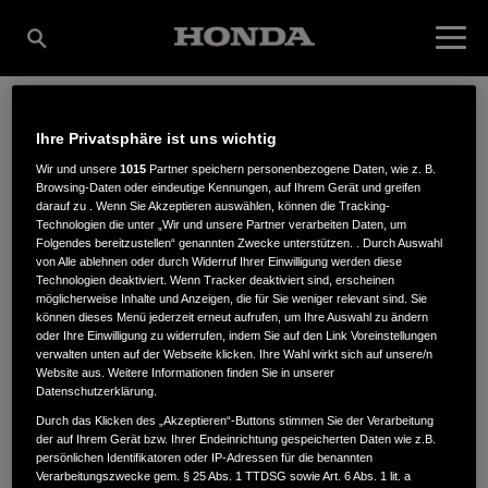
Ihre Privatsphäre ist uns wichtig
KLAUS BÄRMANN
Wir und unsere
1015
Partner speichern personenbezogene Daten, wie z. B.
Browsing-Daten oder eindeutige Kennungen, auf Ihrem Gerät und greifen
darauf zu . Wenn Sie Akzeptieren auswählen, können die Tracking-
GMBH
Technologien die unter „Wir und unsere Partner verarbeiten Daten, um
Folgendes bereitzustellen“ genannten Zwecke unterstützen. . Durch Auswahl
von Alle ablehnen oder durch Widerruf Ihrer Einwilligung werden diese
Technologien deaktiviert. Wenn Tracker deaktiviert sind, erscheinen
möglicherweise Inhalte und Anzeigen, die für Sie weniger relevant sind. Sie
Grossmattenstraße 3
,
79219
,
Staufen i. Breisgau
können dieses Menü jederzeit erneut aufrufen, um Ihre Auswahl zu ändern
oder Ihre Einwilligung zu widerrufen, indem Sie auf den Link Voreinstellungen
verwalten unten auf der Webseite klicken. Ihre Wahl wirkt sich auf unsere/n
Website aus. Weitere Informationen finden Sie in unserer
Datenschutzerklärung.
Durch das Klicken des „Akzeptieren“-Buttons stimmen Sie der Verarbeitung
der auf Ihrem Gerät bzw. Ihrer Endeinrichtung gespeicherten Daten wie z.B.
ANFAHRTSBESCHREIBUNG ANFORDERN
persönlichen Identifikatoren oder IP-Adressen für die benannten
WEBSITE
Verarbeitungszwecke gem. § 25 Abs. 1 TTDSG sowie Art. 6 Abs. 1 lit. a