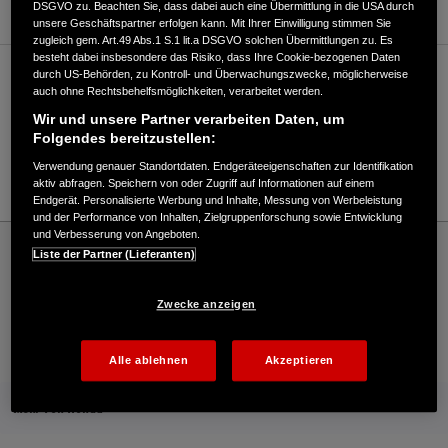
DSGVO zu. Beachten Sie, dass dabei auch eine Übermittlung in die USA durch
unsere Geschäftspartner erfolgen kann. Mit Ihrer Einwilligung stimmen Sie
zugleich gem. Art.49 Abs.1 S.1 lit.a DSGVO solchen Übermittlungen zu. Es
besteht dabei insbesondere das Risiko, dass Ihre Cookie-bezogenen Daten
durch US-Behörden, zu Kontroll- und Überwachungszwecke, möglicherweise
Verkauf / Kundendienst
auch ohne Rechtsbehelfsmöglichkeiten, verarbeitet werden.
Wir und unsere Partner verarbeiten Daten, um
Folgendes bereitzustellen:
07633/50770
Verwendung genauer Standortdaten. Endgeräteeigenschaften zur Identifikation
E-Mail
aktiv abfragen. Speichern von oder Zugriff auf Informationen auf einem
Endgerät. Personalisierte Werbung und Inhalte, Messung von Werbeleistung
und der Performance von Inhalten, Zielgruppenforschung sowie Entwicklung
und Verbesserung von Angeboten.
Honda
Industrie
Liste der Partner (Lieferanten)
Klaus Bärmann GmbH - Industrie – Honda - HONDA Deutschland Offizielle Website |
The Power of Dreams
Zwecke anzeigen
Kontakt
Händlersuche
Kauf Online
Alle ablehnen
Akzeptieren
Mehr von Honda