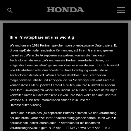
Ihre Privatsphäre ist uns wichtig
BEULE, WINFRIED
Wir und unsere
1015
Partner speichern personenbezogene Daten, wie z. B.
Browsing-Daten oder eindeutige Kennungen, auf Ihrem Gerät und greifen
darauf zu . Wenn Sie Akzeptieren auswählen, können die Tracking-
GARTENTECHNIK
Technologien die unter „Wir und unsere Partner verarbeiten Daten, um
Folgendes bereitzustellen“ genannten Zwecke unterstützen. . Durch Auswahl
von Alle ablehnen oder durch Widerruf Ihrer Einwilligung werden diese
Technologien deaktiviert. Wenn Tracker deaktiviert sind, erscheinen
möglicherweise Inhalte und Anzeigen, die für Sie weniger relevant sind. Sie
Am Weisenfeld 1
,
59939
,
Olsberg
können dieses Menü jederzeit erneut aufrufen, um Ihre Auswahl zu ändern
oder Ihre Einwilligung zu widerrufen, indem Sie auf den Link Voreinstellungen
verwalten unten auf der Webseite klicken. Ihre Wahl wirkt sich auf unsere/n
Website aus. Weitere Informationen finden Sie in unserer
Datenschutzerklärung.
Durch das Klicken des „Akzeptieren“-Buttons stimmen Sie der Verarbeitung
der auf Ihrem Gerät bzw. Ihrer Endeinrichtung gespeicherten Daten wie z.B.
ANFAHRTSBESCHREIBUNG ANFORDERN
persönlichen Identifikatoren oder IP-Adressen für die benannten
WEBSITE
Verarbeitungszwecke gem. § 25 Abs. 1 TTDSG sowie Art. 6 Abs. 1 lit. a