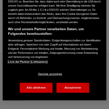
DSGVO zu. Beachten Sie, dass dabei auch eine Übermittlung in die USA durch
unsere Geschäftspartner erfolgen kann. Mit Ihrer Einwilligung stimmen Sie
zugleich gem. Art.49 Abs.1 S.1 lit.a DSGVO solchen Übermittlungen zu. Es
besteht dabei insbesondere das Risiko, dass Ihre Cookie-bezogenen Daten
durch US-Behörden, zu Kontroll- und Überwachungszwecke, möglicherweise
Verkauf / Kundendienst
auch ohne Rechtsbehelfsmöglichkeiten, verarbeitet werden.
Wir und unsere Partner verarbeiten Daten, um
Folgendes bereitzustellen:
02983/8265
Verwendung genauer Standortdaten. Endgeräteeigenschaften zur Identifikation
E-Mail
aktiv abfragen. Speichern von oder Zugriff auf Informationen auf einem
Endgerät. Personalisierte Werbung und Inhalte, Messung von Werbeleistung
und der Performance von Inhalten, Zielgruppenforschung sowie Entwicklung
und Verbesserung von Angeboten.
Honda
Industrie
Liste der Partner (Lieferanten)
Beule, Winfried Gartentechnik - Industrie – Honda - HONDA Deutschland Offizielle
Website | The Power of Dreams
Zwecke anzeigen
Kontakt
Händlersuche
Kauf Online
Alle ablehnen
Akzeptieren
Mehr von Honda