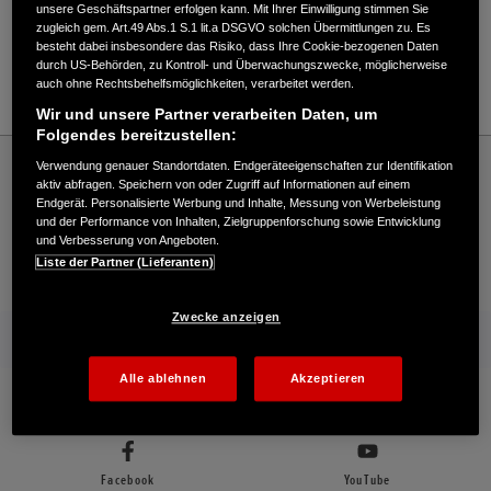
unsere Geschäftspartner erfolgen kann. Mit Ihrer Einwilligung stimmen Sie
zugleich gem. Art.49 Abs.1 S.1 lit.a DSGVO solchen Übermittlungen zu. Es
besteht dabei insbesondere das Risiko, dass Ihre Cookie-bezogenen Daten
05181/9174032
durch US-Behörden, zu Kontroll- und Überwachungszwecke, möglicherweise
auch ohne Rechtsbehelfsmöglichkeiten, verarbeitet werden.
E-Mail
Wir und unsere Partner verarbeiten Daten, um
Folgendes bereitzustellen:
Honda
Industrie
Verwendung genauer Standortdaten. Endgeräteeigenschaften zur Identifikation
Rolf Beining GmbH - Industrie – Honda - HONDA Deutschland Offizielle Website |
aktiv abfragen. Speichern von oder Zugriff auf Informationen auf einem
The Power of Dreams
Endgerät. Personalisierte Werbung und Inhalte, Messung von Werbeleistung
und der Performance von Inhalten, Zielgruppenforschung sowie Entwicklung
und Verbesserung von Angeboten.
Liste der Partner (Lieferanten)
Kontakt
Händlersuche
Kauf Online
Zwecke anzeigen
Mehr von Honda
Alle ablehnen
Akzeptieren
Folgen Sie uns auf
Facebook
YouTube