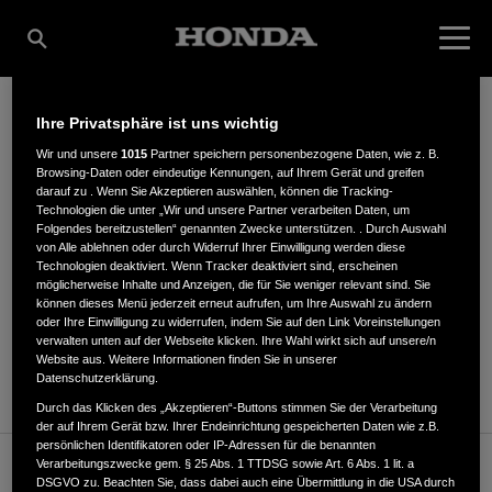
Ihre Privatsphäre ist uns wichtig
ROLF BEINING GMBH
Wir und unsere
1015
Partner speichern personenbezogene Daten, wie z. B.
Browsing-Daten oder eindeutige Kennungen, auf Ihrem Gerät und greifen
darauf zu . Wenn Sie Akzeptieren auswählen, können die Tracking-
Technologien die unter „Wir und unsere Partner verarbeiten Daten, um
Folgendes bereitzustellen“ genannten Zwecke unterstützen. . Durch Auswahl
Bahnhofstr. 12
,
31061
,
Alfeld
von Alle ablehnen oder durch Widerruf Ihrer Einwilligung werden diese
Technologien deaktiviert. Wenn Tracker deaktiviert sind, erscheinen
möglicherweise Inhalte und Anzeigen, die für Sie weniger relevant sind. Sie
können dieses Menü jederzeit erneut aufrufen, um Ihre Auswahl zu ändern
oder Ihre Einwilligung zu widerrufen, indem Sie auf den Link Voreinstellungen
verwalten unten auf der Webseite klicken. Ihre Wahl wirkt sich auf unsere/n
Website aus. Weitere Informationen finden Sie in unserer
ANFAHRTSBESCHREIBUNG ANFORDERN
Datenschutzerklärung.
Durch das Klicken des „Akzeptieren“-Buttons stimmen Sie der Verarbeitung
der auf Ihrem Gerät bzw. Ihrer Endeinrichtung gespeicherten Daten wie z.B.
persönlichen Identifikatoren oder IP-Adressen für die benannten
Verarbeitungszwecke gem. § 25 Abs. 1 TTDSG sowie Art. 6 Abs. 1 lit. a
Verkauf / Kundendienst
DSGVO zu. Beachten Sie, dass dabei auch eine Übermittlung in die USA durch