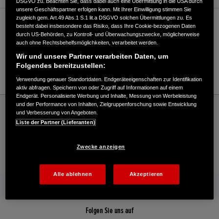
DSGVO zu. Beachten Sie, dass dabei auch eine Übermittlung in die USA durch
unsere Geschäftspartner erfolgen kann. Mit Ihrer Einwilligung stimmen Sie
zugleich gem. Art.49 Abs.1 S.1 lit.a DSGVO solchen Übermittlungen zu. Es
Verkauf / Kundendienst
besteht dabei insbesondere das Risiko, dass Ihre Cookie-bezogenen Daten
durch US-Behörden, zu Kontroll- und Überwachungszwecke, möglicherweise
auch ohne Rechtsbehelfsmöglichkeiten, verarbeitet werden.
Wir und unsere Partner verarbeiten Daten, um
0431/546500
Folgendes bereitzustellen:
E-Mail
Verwendung genauer Standortdaten. Endgeräteeigenschaften zur Identifikation
aktiv abfragen. Speichern von oder Zugriff auf Informationen auf einem
Endgerät. Personalisierte Werbung und Inhalte, Messung von Werbeleistung
Honda
Industrie
und der Performance von Inhalten, Zielgruppenforschung sowie Entwicklung
und Verbesserung von Angeboten.
Borchers & Speer GmbH - Industrie – Honda - HONDA Deutschland Offizielle Website
Liste der Partner (Lieferanten)
| The Power of Dreams
Zwecke anzeigen
Kontakt
Händlersuche
Kauf Online
Alle ablehnen
Akzeptieren
Mehr von Honda
Folgen Sie uns auf