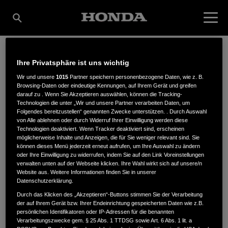
Ihre Privatsphäre ist uns wichtig
BORCHERS & SPEER
Wir und unsere
1015
Partner speichern personenbezogene Daten, wie z. B.
Browsing-Daten oder eindeutige Kennungen, auf Ihrem Gerät und greifen
darauf zu . Wenn Sie Akzeptieren auswählen, können die Tracking-
GMBH
Technologien die unter „Wir und unsere Partner verarbeiten Daten, um
Folgendes bereitzustellen“ genannten Zwecke unterstützen. . Durch Auswahl
von Alle ablehnen oder durch Widerruf Ihrer Einwilligung werden diese
Technologien deaktiviert. Wenn Tracker deaktiviert sind, erscheinen
möglicherweise Inhalte und Anzeigen, die für Sie weniger relevant sind. Sie
können dieses Menü jederzeit erneut aufrufen, um Ihre Auswahl zu ändern
Grasweg 23 A
,
24118
,
Kiel
oder Ihre Einwilligung zu widerrufen, indem Sie auf den Link Voreinstellungen
verwalten unten auf der Webseite klicken. Ihre Wahl wirkt sich auf unsere/n
Website aus. Weitere Informationen finden Sie in unserer
Datenschutzerklärung.
Durch das Klicken des „Akzeptieren“-Buttons stimmen Sie der Verarbeitung
der auf Ihrem Gerät bzw. Ihrer Endeinrichtung gespeicherten Daten wie z.B.
ANFAHRTSBESCHREIBUNG ANFORDERN
persönlichen Identifikatoren oder IP-Adressen für die benannten
Verarbeitungszwecke gem. § 25 Abs. 1 TTDSG sowie Art. 6 Abs. 1 lit. a