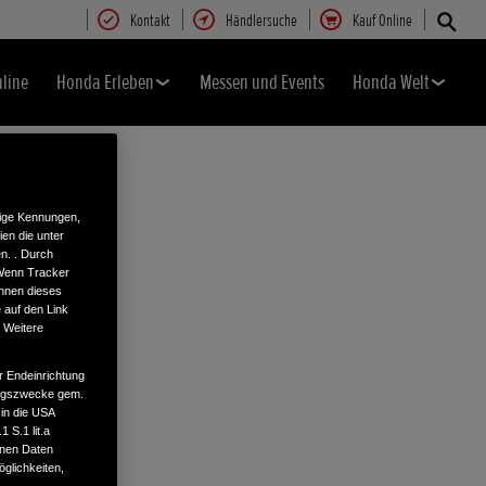
Kontakt
Händlersuche
Kauf Online
nline
Honda Erleben
Messen und Events
Honda Welt
tige Kennungen,
en die unter
n. . Durch
 Wenn Tracker
önnen dieses
 auf den Link
. Weitere
r Endeinrichtung
tungszwecke gem.
 in die USA
 S.1 lit.a
enen Daten
glichkeiten,