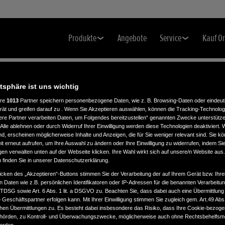
Produkte
Angebote
Service
Kauf O
atsphäre ist uns wichtig
ere
1013
Partner speichern personenbezogene Daten, wie z. B. Browsing-Daten oder eindeu
rät und greifen darauf zu . Wenn Sie Akzeptieren auswählen, können die Tracking-Technologi
ere Partner verarbeiten Daten, um Folgendes bereitzustellen“ genannten Zwecke unterstütze
Alle ablehnen oder durch Widerruf Ihrer Einwilligung werden diese Technologien deaktiviert.
ind, erscheinen möglicherweise Inhalte und Anzeigen, die für Sie weniger relevant sind. Sie k
t erneut aufrufen, um Ihre Auswahl zu ändern oder Ihre Einwilligung zu widerrufen, indem Sie
gen verwalten unten auf der Webseite klicken. Ihre Wahl wirkt sich auf unsere/n Website aus
n finden Sie in unserer Datenschutzerklärung.
icken des „Akzeptieren“-Buttons stimmen Sie der Verarbeitung der auf Ihrem Gerät bzw. Ihre
n Daten wie z.B. persönlichen Identifikatoren oder IP-Adressen für die benannten Verarbei
TTDSG sowie Art. 6 Abs. 1 lit. a DSGVO zu. Beachten Sie, dass dabei auch eine Übermittlung
Geschäftspartner erfolgen kann. Mit Ihrer Einwilligung stimmen Sie zugleich gem. Art.49 Abs.1
n Übermittlungen zu. Es besteht dabei insbesondere das Risiko, dass Ihre Cookie-bezog
örden, zu Kontroll- und Überwachungszwecke, möglicherweise auch ohne Rechtsbehelfsmö