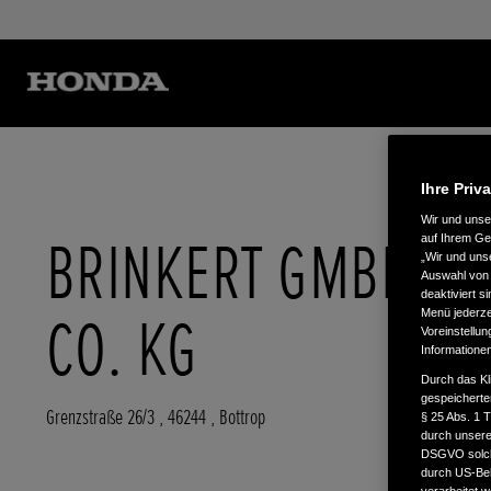
Ihre Priv
Wir und uns
BRINKERT GMBH &
auf Ihrem Ge
„Wir und uns
Auswahl von 
deaktiviert s
CO. KG
Menü jederzei
Voreinstellun
Informatione
Durch das Kl
gespeicherte
Grenzstraße 26/3
,
46244
,
Bottrop
§ 25 Abs. 1 
durch unsere 
DSGVO solche
durch US-Beh