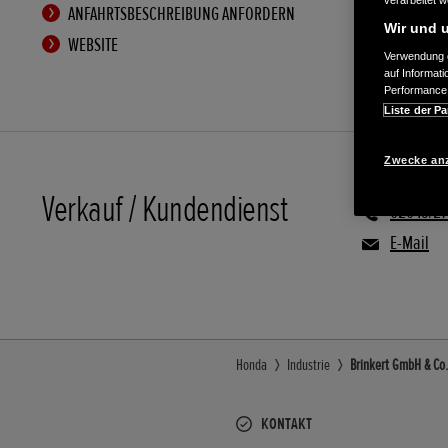
verarbeitet 
ANFAHRTSBESCHREIBUNG ANFORDERN
Wir und u
WEBSITE
Verwendung g
auf Informat
Performance 
Liste der Pa
Zwecke an
Verkauf / Kundendienst
02045/27
E-Mail
Honda
Industrie
Brinkert GmbH & Co.
KONTAKT