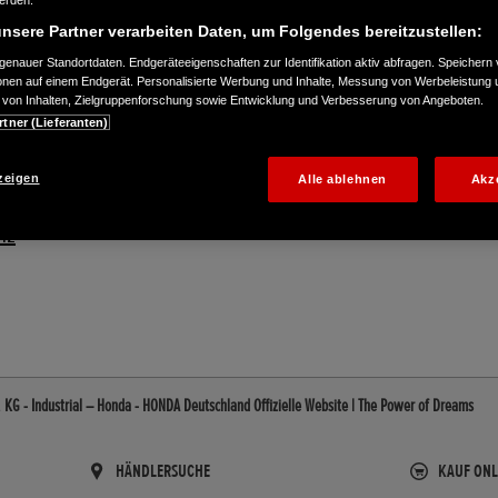
werden.
nsere Partner verarbeiten Daten, um Folgendes bereitzustellen:
enauer Standortdaten. Endgeräteeigenschaften zur Identifikation aktiv abfragen. Speichern 
ionen auf einem Endgerät. Personalisierte Werbung und Inhalte, Messung von Werbeleistung 
von Inhalten, Zielgruppenforschung sowie Entwicklung und Verbesserung von Angeboten.
rtner (Lieferanten)
zeigen
Alle ablehnen
Akz
12
 KG - Industrial – Honda - HONDA Deutschland Offizielle Website | The Power of Dreams
HÄNDLERSUCHE
KAUF ONL