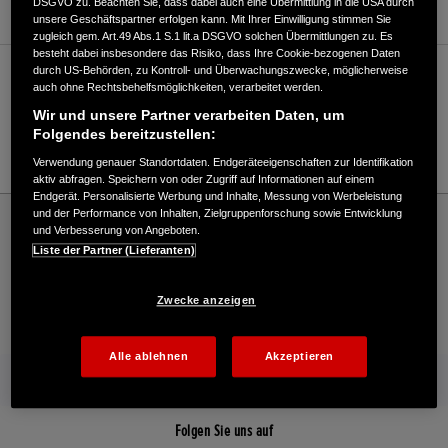
DSGVO zu. Beachten Sie, dass dabei auch eine Übermittlung in die USA durch
unsere Geschäftspartner erfolgen kann. Mit Ihrer Einwilligung stimmen Sie
zugleich gem. Art.49 Abs.1 S.1 lit.a DSGVO solchen Übermittlungen zu. Es
besteht dabei insbesondere das Risiko, dass Ihre Cookie-bezogenen Daten
durch US-Behörden, zu Kontroll- und Überwachungszwecke, möglicherweise
Verkauf / Kundendienst
auch ohne Rechtsbehelfsmöglichkeiten, verarbeitet werden.
Wir und unsere Partner verarbeiten Daten, um
Folgendes bereitzustellen:
0421/56612-0
Verwendung genauer Standortdaten. Endgeräteeigenschaften zur Identifikation
aktiv abfragen. Speichern von oder Zugriff auf Informationen auf einem
Endgerät. Personalisierte Werbung und Inhalte, Messung von Werbeleistung
Honda
Industrie
und der Performance von Inhalten, Zielgruppenforschung sowie Entwicklung
und Verbesserung von Angeboten.
Bartsch Pumpen u. Wassertechnik - Industrial – Honda - HONDA Deutschland
Liste der Partner (Lieferanten)
Offizielle Website | The Power of Dreams
Zwecke anzeigen
Kontakt
Händlersuche
Kauf Online
Alle ablehnen
Akzeptieren
Mehr von Honda
Folgen Sie uns auf