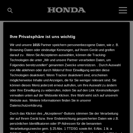
Ihre Privatsphäre ist uns wichtig
BARTSCH PUMPEN U.
Wir und unsere
1015
Partner speichern personenbezogene Daten, wie z. B.
Browsing-Daten oder eindeutige Kennungen, auf Ihrem Gerät und greifen
darauf zu . Wenn Sie Akzeptieren auswählen, können die Tracking-
WASSERTECHNIK
Technologien die unter „Wir und unsere Partner verarbeiten Daten, um
Folgendes bereitzustellen“ genannten Zwecke unterstützen. . Durch Auswahl
von Alle ablehnen oder durch Widerruf Ihrer Einwilligung werden diese
Technologien deaktiviert. Wenn Tracker deaktiviert sind, erscheinen
möglicherweise Inhalte und Anzeigen, die für Sie weniger relevant sind. Sie
können dieses Menü jederzeit erneut aufrufen, um Ihre Auswahl zu ändern
Johanne-Kepler-Straße 4A
,
28816
,
Stuhr
oder Ihre Einwilligung zu widerrufen, indem Sie auf den Link Voreinstellungen
verwalten unten auf der Webseite klicken. Ihre Wahl wirkt sich auf unsere/n
Website aus. Weitere Informationen finden Sie in unserer
Datenschutzerklärung.
Durch das Klicken des „Akzeptieren“-Buttons stimmen Sie der Verarbeitung
der auf Ihrem Gerät bzw. Ihrer Endeinrichtung gespeicherten Daten wie z.B.
ANFAHRTSBESCHREIBUNG ANFORDERN
persönlichen Identifikatoren oder IP-Adressen für die benannten
Verarbeitungszwecke gem. § 25 Abs. 1 TTDSG sowie Art. 6 Abs. 1 lit. a
WEBSITE