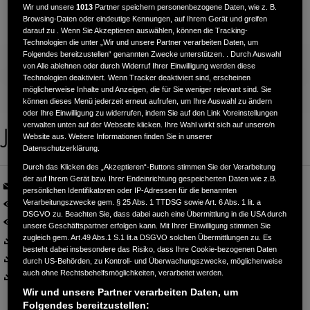
Wir und unsere
1013
Partner speichern personenbezogene Daten, wie z. B.
Browsing-Daten oder eindeutige Kennungen, auf Ihrem Gerät und greifen
darauf zu . Wenn Sie Akzeptieren auswählen, können die Tracking-
Technologien die unter „Wir und unsere Partner verarbeiten Daten, um
Folgendes bereitzustellen“ genannten Zwecke unterstützen. . Durch Auswahl
von Alle ablehnen oder durch Widerruf Ihrer Einwilligung werden diese
Technologien deaktiviert. Wenn Tracker deaktiviert sind, erscheinen
möglicherweise Inhalte und Anzeigen, die für Sie weniger relevant sind. Sie
können dieses Menü jederzeit erneut aufrufen, um Ihre Auswahl zu ändern
oder Ihre Einwilligung zu widerrufen, indem Sie auf den Link Voreinstellungen
verwalten unten auf der Webseite klicken. Ihre Wahl wirkt sich auf unsere/n
Jazz
Website aus. Weitere Informationen finden Sie in unserer
Datenschutzerklärung.
Durch das Klicken des „Akzeptieren“-Buttons stimmen Sie der Verarbeitung
der auf Ihrem Gerät bzw. Ihrer Endeinrichtung gespeicherten Daten wie z.B.
BROSCHÜRE PER E-MAIL
persönlichen Identifikatoren oder IP-Adressen für die benannten
JAZZ BROSCHÜRE
Verarbeitungszwecke gem. § 25 Abs. 1 TTDSG sowie Art. 6 Abs. 1 lit. a
DSGVO zu. Beachten Sie, dass dabei auch eine Übermittlung in die USA durch
JAZZ PREISE, AUSTATTUNG, TECHNISCHE DATEN
unsere Geschäftspartner erfolgen kann. Mit Ihrer Einwilligung stimmen Sie
JAZZ BROSCHÜRE (PDF 2.2 MB)
zugleich gem. Art.49 Abs.1 S.1 lit.a DSGVO solchen Übermittlungen zu. Es
besteht dabei insbesondere das Risiko, dass Ihre Cookie-bezogenen Daten
JAZZ PREISE, AUSSTATTUNG, TECHNISCHE DATEN (PDF 3.0 MB)
durch US-Behörden, zu Kontroll- und Überwachungszwecke, möglicherweise
JAZZ ZUBEHÖRBROSCHÜRE (PDF 1.7 MB)
auch ohne Rechtsbehelfsmöglichkeiten, verarbeitet werden.
Wir und unsere Partner verarbeiten Daten, um
Folgendes bereitzustellen: