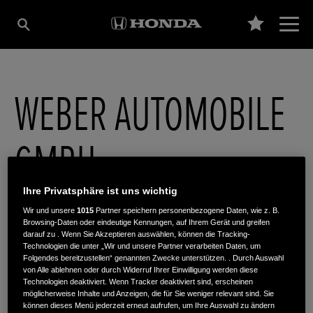
WEBER AUTOMOBILE
GMBH
Ihre Privatsphäre ist uns wichtig
Martin-Luther-King-Str. 8-10
,
63452
,
Hanau
Wir und unsere
1015
Partner speichern personenbezogene Daten, wie z. B.
Browsing-Daten oder eindeutige Kennungen, auf Ihrem Gerät und greifen
darauf zu . Wenn Sie Akzeptieren auswählen, können die Tracking-
Technologien die unter „Wir und unsere Partner verarbeiten Daten, um
Folgendes bereitzustellen“ genannten Zwecke unterstützen. . Durch Auswahl
von Alle ablehnen oder durch Widerruf Ihrer Einwilligung werden diese
Technologien deaktiviert. Wenn Tracker deaktiviert sind, erscheinen
ROUTENPLANUNG
möglicherweise Inhalte und Anzeigen, die für Sie weniger relevant sind. Sie
WEBSITE
können dieses Menü jederzeit erneut aufrufen, um Ihre Auswahl zu ändern