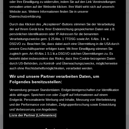
oder Ihre Einwilligung zu widerrufen, indem Sie auf den Link Voreinstellungen
verwalten unten auf der Webseite klicken. Ihre Wahl wirkt sich auf unsere/n
Website aus. Weitere Informationen finden Sie in unserer
Datenschutzerklärung.
Verkauf
Durch das Klicken des „Akzeptieren“-Buttons stimmen Sie der Verarbeitung
der auf Ihrem Gerät bzw. Ihrer Endeinrichtung gespeicherten Daten wie z.B.
persönlichen Identifikatoren oder IP-Adressen für die benannten
Verarbeitungszwecke gem. § 25 Abs. 1 TTDSG sowie Art. 6 Abs. 1 lit. a
+49618198090
DSGVO zu. Beachten Sie, dass dabei auch eine Übermittlung in die USA durch
unsere Geschäftspartner erfolgen kann. Mit Ihrer Einwilligung stimmen Sie
Händler kontaktieren
zugleich gem. Art.49 Abs.1 S.1 lit.a DSGVO solchen Übermittlungen zu. Es
besteht dabei insbesondere das Risiko, dass Ihre Cookie-bezogenen Daten
durch US-Behörden, zu Kontroll- und Überwachungszwecke, möglicherweise
auch ohne Rechtsbehelfsmöglichkeiten, verarbeitet werden.
Kundenservice
Wir und unsere Partner verarbeiten Daten, um
Folgendes bereitzustellen:
Verwendung genauer Standortdaten. Endgeräteeigenschaften zur Identifikation
+49618198090
aktiv abfragen. Speichern von oder Zugriff auf Informationen auf einem
Endgerät. Personalisierte Werbung und Inhalte, Messung von Werbeleistung
E-Mail
und der Performance von Inhalten, Zielgruppenforschung sowie Entwicklung
und Verbesserung von Angeboten.
Liste der Partner (Lieferanten)
INFORMATIONEN: KRAFTSTOFFVERBRAUCH/CO2-EMISSIONEN (PDF, 42 KB)