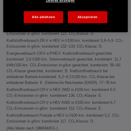
Zwecke anzeigen
Kraftstoffverbrauch Jazz e:HEV in l/100 km: kombiniert 4,6−4,8. CO₂-
Emissionen in g/km: kombiniert 104−109. CO₂-Klasse: C.
Kraftstoffverbrauch Civic e:HEV in l/100 km: kombiniert 4,8−5,1. CO₂-
Alle ablehnen
Akzeptieren
Emissionen in g/km: kombiniert 109−116. CO₂-Klasse: C-D.
Kraftstoffverbrauch HR-V e:HEV in l/100 km: kombiniert 5,4. CO₂-
Emissionen in g/km: kombiniert 122. CO₂-Klasse: D.
Kraftstoffverbrauch ZR-V e:HEV in l/100 km: kombiniert 5,8−5,9. CO₂-
Emissionen in g/km: kombiniert 132−133. CO₂-Klasse: D.
Energieverbrauch CR-V e:PHEV: Kraftstoffverbrauch gewichtet,
kombiniert: 2,6 l/100 km. Stromverbrauch gewichtet, kombiniert: 11,7
kWh/100 km. CO₂-Emissionen in g/km gewichtet, kombiniert: 59−60.
CO₂-Klasse gewichtet, kombiniert: B. Kraftstoffverbrauch bei
entladener Batterie kombiniert: 6,2−6,3 l/100 km. CO₂-Klasse bei
entladener Batterie: E. Elektrische Reichweite (EAER): 77−78 km.
Kraftstoffverbrauch CR-V e:HEV 2WD in l/100 km: kombiniert 6,0.
CO₂-Emissionen in g/km: kombiniert 136. CO₂-Klasse: E.
Kraftstoffverbrauch CR-V e:HEV AWD in l/100 km: kombiniert 6,7.
CO₂-Emissionen in g/km: kombiniert 152. CO₂-Klasse: E.
Kraftstoffverbrauch Prelude e:HEV in l/100 km: kombiniert 5,2. CO₂-
Emissionen in g/km: kombiniert 117. CO₂-Klasse: D.
(Alle Werte nach 1999/94/EG.)