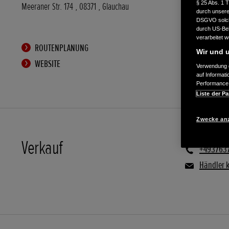
§ 25 Abs. 1 
Meeraner Str. 174
,
08371
,
Glauchau
durch unsere 
DSGVO solche
durch US-Beh
verarbeitet 
ROUTENPLANUNG
Wir und u
WEBSITE
Verwendung g
auf Informat
Performance 
Liste der Pa
Zwecke an
Verkauf
+493763
Händler 