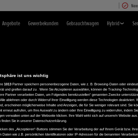
News
Angebote
Gewerbekunden
Gebrauchtwagen
Hybrid
Se
atsphäre ist uns wichtig
ere
1013
Partner speichern personenbezogene Daten, wie z. B. Browsing-Daten oder eindeu
rät und greifen darauf zu . Wenn Sie Akzeptieren auswählen, können die Tracking-Technologi
ere Partner verarbeiten Daten, um Folgendes bereitzustellen“ genannten Zwecke unterstütze
Alle ablehnen oder durch Widerruf Ihrer Einwilligung werden diese Technologien deaktiviert.
ind, erscheinen möglicherweise Inhalte und Anzeigen, die für Sie weniger relevant sind. Sie k
t erneut aufrufen, um Ihre Auswahl zu ändern oder Ihre Einwilligung zu widerrufen, indem Sie
gen verwalten unten auf der Webseite klicken. Ihre Wahl wirkt sich auf unsere/n Website aus
n finden Sie in unserer Datenschutzerklärung.
icken des „Akzeptieren“-Buttons stimmen Sie der Verarbeitung der auf Ihrem Gerät bzw. Ihre
n Daten wie z.B. persönlichen Identifikatoren oder IP-Adressen für die benannten Verarbei