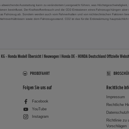
 abweichende Ausstattung kann zu verändertem Leergewicht führen, was Höchstgeschwindigkeit, 
onen beeinflusst. Der Kraftstoffverbrauch und die CO2-Emissionen eines Fahrzeugs hängen aber ni
das Fahrzeug ab. Sondern werden auch vom Fahrverhalten und von nichttechnischen Faktoren beei
rkehrsverhältnissen sowie dem Fahrzeugzustand. CO2 ist das für die Erderwärmung hauptsächlich 
 KG - Honda Modell Übersicht | Neuwagen | Honda DE - HONDA Deutschland Offizielle Websi
PROBEFAHRT
BROSCHÜ
Folgen Sie uns auf
Rechtliche In
Impressum
Facebook
Rechtliche H
YouTube
Datenschutzh
Instagram
Richtlinie zu
Vorschlägen