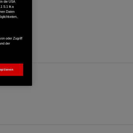
 in die USA
 S.1 lit.a
enen Daten
glichkeiten,
von oder Zugriff
und der
eptieren