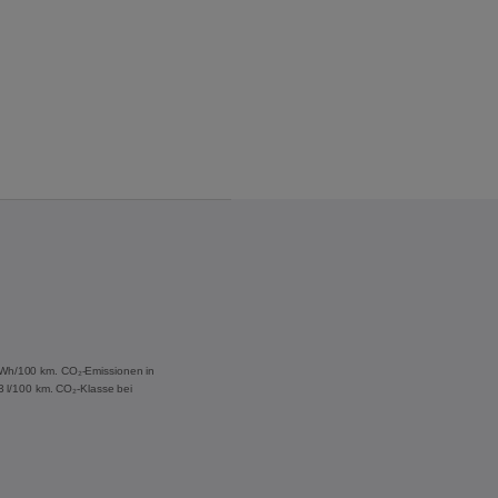
 kWh/100 km. CO₂-Emissionen in
,3 l/100 km. CO₂-Klasse bei