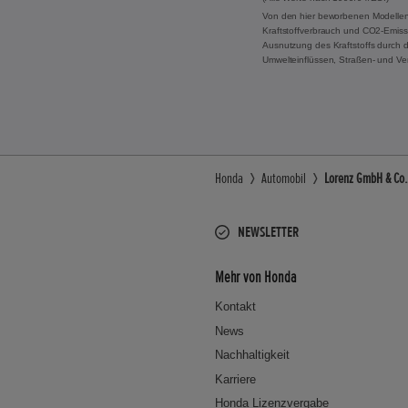
Von den hier beworbenen Modellen
Kraftstoffverbrauch und CO2-Emissi
Ausnutzung des Kraftstoffs durch 
Umwelteinflüssen, Straßen- und Ve
Honda
Automobil
Lorenz GmbH & Co.
NEWSLETTER
Mehr von Honda
Kontakt
News
Nachhaltigkeit
Karriere
Honda Lizenzvergabe