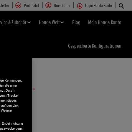
letter
Probefahrt
Broschüren
Login Honda Konto
rvice & Zubehör
Honda Welt
Blog
Mein Honda Konto
Gespeicherte Konfigurationen
tige Kennungen,
en die unter
n. . Durch
 Wenn Tracker
önnen dieses
 auf den Link
. Weitere
r Endeinrichtung
tungszwecke gem.