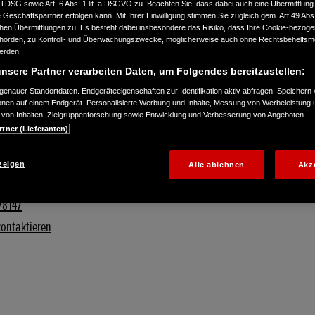
TTDSG sowie Art. 6 Abs. 1 lit. a DSGVO zu. Beachten Sie, dass dabei auch eine Übermittlung
Geschäftspartner erfolgen kann. Mit Ihrer Einwilligung stimmen Sie zugleich gem. Art.49 Abs.1
n Übermittlungen zu. Es besteht dabei insbesondere das Risiko, dass Ihre Cookie-bezog
örden, zu Kontroll- und Überwachungszwecke, möglicherweise auch ohne Rechtsbehelfsmö
werden.
nsere Partner verarbeiten Daten, um Folgendes bereitzustellen:
enauer Standortdaten. Endgeräteeigenschaften zur Identifikation aktiv abfragen. Speichern 
ionen auf einem Endgerät. Personalisierte Werbung und Inhalte, Messung von Werbeleistung 
von Inhalten, Zielgruppenforschung sowie Entwicklung und Verbesserung von Angeboten.
rtner (Lieferanten)
zeigen
Alle ablehnen
Akz
78147
kontaktieren