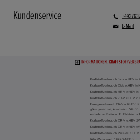
Kundenservice
+493763
E-Mail
INFORMATIONEN: KRAFTSTOFFVERBRA
Kraftstoffverbrauch Jazz e:HEV in 
Kraftstoffverbrauch Civic e:HEV in
Kraftstoffverbrauch HR-V e:HEV in 
Kraftstoffverbrauch ZR-V e:HEV in 
Energieverbrauch CR-V e:PHEV: Kraf
g/km gewichtet, kombiniert: 59−60. 
entladener Batterie: E. Elektrisch
Kraftstoffverbrauch CR-V e:HEV 2WD
Kraftstoffverbrauch CR-V e:HEV AWD
Kraftstoffverbrauch Prelude e:HEV 
(Alle Werte nach 1999/94/EG.)