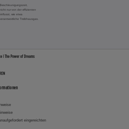
Beschleunigungszeit,
cht nur von der effizienten
nflusst, wie etwa
verantwortliche Treibhausgas.
te | The Power of Dreams
REN
formationen
inweise
inweise
 unaufgefordert eingereichten