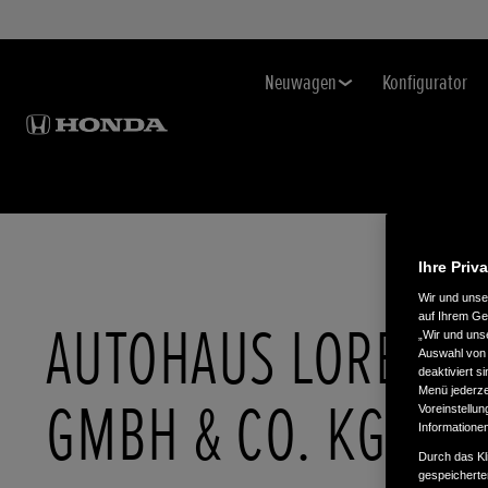
Neuwagen
Konfigurator
Ihre Priv
Wir und uns
auf Ihrem Ge
AUTOHAUS LORENZ
„Wir und uns
Auswahl von 
deaktiviert s
Menü jederzei
GMBH & CO. KG
Voreinstellun
Informatione
Durch das Kl
gespeicherte