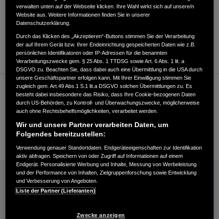
Verkauf
verwalten unten auf der Webseite klicken. Ihre Wahl wirkt sich auf unsere/n
Website aus. Weitere Informationen finden Sie in unserer
Datenschutzerklärung.
Durch das Klicken des „Akzeptieren“-Buttons stimmen Sie der Verarbeitung
+490245295100
der auf Ihrem Gerät bzw. Ihrer Endeinrichtung gespeicherten Daten wie z.B.
Händler kontaktieren
persönlichen Identifikatoren oder IP-Adressen für die benannten
Verarbeitungszwecke gem. § 25 Abs. 1 TTDSG sowie Art. 6 Abs. 1 lit. a
DSGVO zu. Beachten Sie, dass dabei auch eine Übermittlung in die USA durch
unsere Geschäftspartner erfolgen kann. Mit Ihrer Einwilligung stimmen Sie
zugleich gem. Art.49 Abs.1 S.1 lit.a DSGVO solchen Übermittlungen zu. Es
Kundenservice
besteht dabei insbesondere das Risiko, dass Ihre Cookie-bezogenen Daten
durch US-Behörden, zu Kontroll- und Überwachungszwecke, möglicherweise
auch ohne Rechtsbehelfsmöglichkeiten, verarbeitet werden.
Wir und unsere Partner verarbeiten Daten, um
+490245295100
Folgendes bereitzustellen:
E-Mail
Verwendung genauer Standortdaten. Endgeräteeigenschaften zur Identifikation
aktiv abfragen. Speichern von oder Zugriff auf Informationen auf einem
Endgerät. Personalisierte Werbung und Inhalte, Messung von Werbeleistung
INFORMATIONEN: KRAFTSTOFFVERBRAUCH/CO2-EMISSIONEN (PDF, 42 KB)
und der Performance von Inhalten, Zielgruppenforschung sowie Entwicklung
und Verbesserung von Angeboten.
Kraftstoffverbrauch Jazz e:HEV in l/100 km: kombiniert 4,6−4,8. CO₂-
Liste der Partner (Lieferanten)
Emissionen in g/km: kombiniert 104−109. CO₂-Klasse: C.
Kraftstoffverbrauch Civic e:HEV in l/100 km: kombiniert 4,8−5,1. CO₂-
Zwecke anzeigen