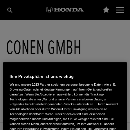
CONEN GMBH
Erkelenzer Str. 76
,
52525
,
Heinsberg-Dremmen
Ihre Privatsphäre ist uns wichtig
Wir und unsere
1013
Partner speichern personenbezogene Daten, wie z. B.
Browsing-Daten oder eindeutige Kennungen, auf Ihrem Gerät und greifen
darauf zu . Wenn Sie Akzeptieren auswählen, können die Tracking-
ROUTENPLANUNG
Technologien die unter „Wir und unsere Partner verarbeiten Daten, um
Folgendes bereitzustellen“ genannten Zwecke unterstützen. . Durch Auswahl
WEBSITE
von Alle ablehnen oder durch Widerruf Ihrer Einwilligung werden diese
Technologien deaktiviert. Wenn Tracker deaktiviert sind, erscheinen
möglicherweise Inhalte und Anzeigen, die für Sie weniger relevant sind. Sie
können dieses Menü jederzeit erneut aufrufen, um Ihre Auswahl zu ändern
oder Ihre Einwilligung zu widerrufen, indem Sie auf den Link Voreinstellungen