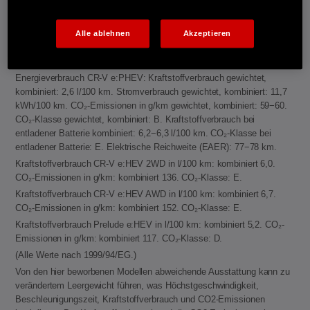
Emissionen in g/km: kombiniert 109−116. CO₂-Klasse: C-D.
Kraftstoffverbrauch HR-V e:HEV in l/100 km: kombiniert 5,4. CO₂-
Emissionen in g/km: kombiniert 122. CO₂-Klasse: D.
Alle ablehnen
Akzeptieren
Kraftstoffverbrauch ZR-V e:HEV in l/100 km: kombiniert 5,8−5,9. CO₂-
Emissionen in g/km: kombiniert 132−133. CO₂-Klasse: D.
Energieverbrauch CR-V e:PHEV: Kraftstoffverbrauch gewichtet,
kombiniert: 2,6 l/100 km. Stromverbrauch gewichtet, kombiniert: 11,7
kWh/100 km. CO₂-Emissionen in g/km gewichtet, kombiniert: 59−60.
CO₂-Klasse gewichtet, kombiniert: B. Kraftstoffverbrauch bei
entladener Batterie kombiniert: 6,2−6,3 l/100 km. CO₂-Klasse bei
entladener Batterie: E. Elektrische Reichweite (EAER): 77−78 km.
Kraftstoffverbrauch CR-V e:HEV 2WD in l/100 km: kombiniert 6,0.
CO₂-Emissionen in g/km: kombiniert 136. CO₂-Klasse: E.
Kraftstoffverbrauch CR-V e:HEV AWD in l/100 km: kombiniert 6,7.
CO₂-Emissionen in g/km: kombiniert 152. CO₂-Klasse: E.
Kraftstoffverbrauch Prelude e:HEV in l/100 km: kombiniert 5,2. CO₂-
Emissionen in g/km: kombiniert 117. CO₂-Klasse: D.
(Alle Werte nach 1999/94/EG.)
Von den hier beworbenen Modellen abweichende Ausstattung kann zu
verändertem Leergewicht führen, was Höchstgeschwindigkeit,
Beschleunigungszeit, Kraftstoffverbrauch und CO2-Emissionen