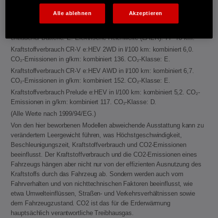
kWh/100 km. CO₂-Emissionen in g/km gewichtet, kombiniert: 59−60.
Alle ablehnen
Akzeptieren
CO₂-Klasse gewichtet, kombiniert: B. Kraftstoffverbrauch bei
entladener Batterie kombiniert: 6,2−6,3 l/100 km. CO₂-Klasse bei
entladener Batterie: E. Elektrische Reichweite (EAER): 77−78 km.
Kraftstoffverbrauch CR-V e:HEV 2WD in l/100 km: kombiniert 6,0.
CO₂-Emissionen in g/km: kombiniert 136. CO₂-Klasse: E.
Kraftstoffverbrauch CR-V e:HEV AWD in l/100 km: kombiniert 6,7.
CO₂-Emissionen in g/km: kombiniert 152. CO₂-Klasse: E.
Kraftstoffverbrauch Prelude e:HEV in l/100 km: kombiniert 5,2. CO₂-
Emissionen in g/km: kombiniert 117. CO₂-Klasse: D.
(Alle Werte nach 1999/94/EG.)
Von den hier beworbenen Modellen abweichende Ausstattung kann zu
verändertem Leergewicht führen, was Höchstgeschwindigkeit,
Beschleunigungszeit, Kraftstoffverbrauch und CO2-Emissionen
beeinflusst. Der Kraftstoffverbrauch und die CO2-Emissionen eines
Fahrzeugs hängen aber nicht nur von der effizienten Ausnutzung des
Kraftstoffs durch das Fahrzeug ab. Sondern werden auch vom
Fahrverhalten und von nichttechnischen Faktoren beeinflusst, wie
etwa Umwelteinflüssen, Straßen- und Verkehrsverhältnissen sowie
dem Fahrzeugzustand. CO2 ist das für die Erderwärmung
hauptsächlich verantwortliche Treibhausgas.