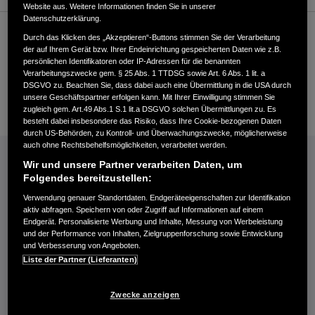
Website aus. Weitere Informationen finden Sie in unserer
Datenschutzerklärung.
Kundenservice
Durch das Klicken des „Akzeptieren“-Buttons stimmen Sie der Verarbeitung
der auf Ihrem Gerät bzw. Ihrer Endeinrichtung gespeicherten Daten wie z.B.
persönlichen Identifikatoren oder IP-Adressen für die benannten
Verarbeitungszwecke gem. § 25 Abs. 1 TTDSG sowie Art. 6 Abs. 1 lit. a
+49294128220
DSGVO zu. Beachten Sie, dass dabei auch eine Übermittlung in die USA durch
unsere Geschäftspartner erfolgen kann. Mit Ihrer Einwilligung stimmen Sie
E-Mail
zugleich gem. Art.49 Abs.1 S.1 lit.a DSGVO solchen Übermittlungen zu. Es
besteht dabei insbesondere das Risiko, dass Ihre Cookie-bezogenen Daten
durch US-Behörden, zu Kontroll- und Überwachungszwecke, möglicherweise
auch ohne Rechtsbehelfsmöglichkeiten, verarbeitet werden.
INFORMATIONEN: KRAFTSTOFFVERBRAUCH/CO2-EMISSIONEN (PDF, 42 KB)
Wir und unsere Partner verarbeiten Daten, um
Kraftstoffverbrauch Jazz e:HEV in l/100 km: kombiniert 4,6−4,8. CO₂-
Folgendes bereitzustellen:
Emissionen in g/km: kombiniert 104−109. CO₂-Klasse: C.
Verwendung genauer Standortdaten. Endgeräteeigenschaften zur Identifikation
Kraftstoffverbrauch Civic e:HEV in l/100 km: kombiniert 4,8−5,1. CO₂-
aktiv abfragen. Speichern von oder Zugriff auf Informationen auf einem
Emissionen in g/km: kombiniert 109−116. CO₂-Klasse: C-D.
Endgerät. Personalisierte Werbung und Inhalte, Messung von Werbeleistung
und der Performance von Inhalten, Zielgruppenforschung sowie Entwicklung
Kraftstoffverbrauch HR-V e:HEV in l/100 km: kombiniert 5,4. CO₂-
und Verbesserung von Angeboten.
Emissionen in g/km: kombiniert 122. CO₂-Klasse: D.
Liste der Partner (Lieferanten)
Kraftstoffverbrauch ZR-V e:HEV in l/100 km: kombiniert 5,8−5,9. CO₂-
Emissionen in g/km: kombiniert 132−133. CO₂-Klasse: D.
Zwecke anzeigen
Energieverbrauch CR-V e:PHEV: Kraftstoffverbrauch gewichtet,
kombiniert: 2,6 l/100 km. Stromverbrauch gewichtet, kombiniert: 11,7