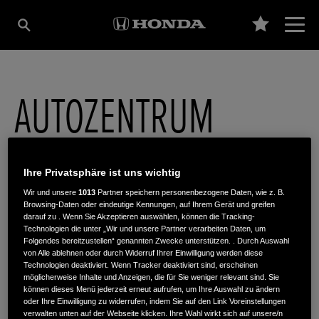
AUTOZENTRUM
FRICKE GMBH
Ihre Privatsphäre ist uns wichtig
Wir und unsere
1013
Partner speichern personenbezogene Daten, wie z. B.
Browsing-Daten oder eindeutige Kennungen, auf Ihrem Gerät und greifen
Nikolaus Otto Str. 5
,
59557
,
Lippstadt
darauf zu . Wenn Sie Akzeptieren auswählen, können die Tracking-
Technologien die unter „Wir und unsere Partner verarbeiten Daten, um
Folgendes bereitzustellen“ genannten Zwecke unterstützen. . Durch Auswahl
von Alle ablehnen oder durch Widerruf Ihrer Einwilligung werden diese
Technologien deaktiviert. Wenn Tracker deaktiviert sind, erscheinen
möglicherweise Inhalte und Anzeigen, die für Sie weniger relevant sind. Sie
können dieses Menü jederzeit erneut aufrufen, um Ihre Auswahl zu ändern
ROUTENPLANUNG
oder Ihre Einwilligung zu widerrufen, indem Sie auf den Link Voreinstellungen
verwalten unten auf der Webseite klicken. Ihre Wahl wirkt sich auf unsere/n