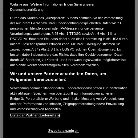
Website aus. Weitere Informationen finden Sie in unserer
Datenschutzerklärung.
Durch das Klicken des „Akzeptieren“-Buttons stimmen Sie der Verarbeitung
der auf Ihrem Gerät bzw. Ihrer Endeinrichtung gespeicherten Daten wie z.B.
Kundenservice
persönlichen Identifikatoren oder IP-Adressen für die benannten
Verarbeitungszwecke gem. § 25 Abs. 1 TTDSG sowie Art. 6 Abs. 1 lit. a
DSGVO zu. Beachten Sie, dass dabei auch eine Übermittlung in die USA durch
unsere Geschäftspartner erfolgen kann. Mit Ihrer Einwilligung stimmen Sie
+49374148440
zugleich gem. Art.49 Abs.1 S.1 lit.a DSGVO solchen Übermittlungen zu. Es
E-Mail
besteht dabei insbesondere das Risiko, dass Ihre Cookie-bezogenen Daten
durch US-Behörden, zu Kontroll- und Überwachungszwecke, möglicherweise
auch ohne Rechtsbehelfsmöglichkeiten, verarbeitet werden.
INFORMATIONEN: KRAFTSTOFFVERBRAUCH/CO2-EMISSIONEN (PDF, 42 KB)
Wir und unsere Partner verarbeiten Daten, um
Folgendes bereitzustellen:
Kraftstoffverbrauch Jazz e:HEV in l/100 km: kombiniert 4,6−4,8. CO₂-
Verwendung genauer Standortdaten. Endgeräteeigenschaften zur Identifikation
Emissionen in g/km: kombiniert 104−109. CO₂-Klasse: C.
aktiv abfragen. Speichern von oder Zugriff auf Informationen auf einem
Endgerät. Personalisierte Werbung und Inhalte, Messung von Werbeleistung
Kraftstoffverbrauch Civic e:HEV in l/100 km: kombiniert 4,8−5,1. CO₂-
und der Performance von Inhalten, Zielgruppenforschung sowie Entwicklung
Emissionen in g/km: kombiniert 109−116. CO₂-Klasse: C-D.
und Verbesserung von Angeboten.
Kraftstoffverbrauch HR-V e:HEV in l/100 km: kombiniert 5,4. CO₂-
Liste der Partner (Lieferanten)
Emissionen in g/km: kombiniert 122. CO₂-Klasse: D.
Kraftstoffverbrauch ZR-V e:HEV in l/100 km: kombiniert 5,8−5,9. CO₂-
Zwecke anzeigen
Emissionen in g/km: kombiniert 132−133. CO₂-Klasse: D.