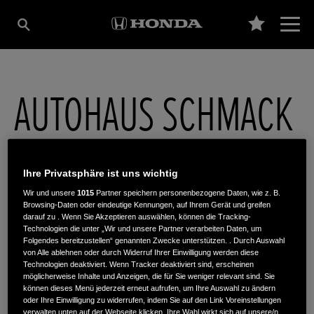
AUTOHAUS SCHMACK
GMBH
Ihre Privatsphäre ist uns wichtig
Wir und unsere
1015
Partner speichern personenbezogene Daten, wie z. B.
Dresdner Str. 4
,
08529
,
Plauen
Browsing-Daten oder eindeutige Kennungen, auf Ihrem Gerät und greifen
darauf zu . Wenn Sie Akzeptieren auswählen, können die Tracking-
Technologien die unter „Wir und unsere Partner verarbeiten Daten, um
Folgendes bereitzustellen“ genannten Zwecke unterstützen. . Durch Auswahl
von Alle ablehnen oder durch Widerruf Ihrer Einwilligung werden diese
Technologien deaktiviert. Wenn Tracker deaktiviert sind, erscheinen
möglicherweise Inhalte und Anzeigen, die für Sie weniger relevant sind. Sie
ROUTENPLANUNG
können dieses Menü jederzeit erneut aufrufen, um Ihre Auswahl zu ändern
oder Ihre Einwilligung zu widerrufen, indem Sie auf den Link Voreinstellungen
WEBSITE
verwalten unten auf der Webseite klicken. Ihre Wahl wirkt sich auf unsere/n