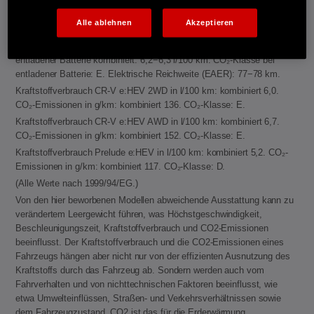
Energieverbrauch CR-V e:PHEV: Kraftstoffverbrauch gewichtet,
kombiniert: 2,6 l/100 km. Stromverbrauch gewichtet, kombiniert: 11,7
Alle ablehnen
Akzeptieren
kWh/100 km. CO₂-Emissionen in g/km gewichtet, kombiniert: 59−60.
CO₂-Klasse gewichtet, kombiniert: B. Kraftstoffverbrauch bei
entladener Batterie kombiniert: 6,2−6,3 l/100 km. CO₂-Klasse bei
entladener Batterie: E. Elektrische Reichweite (EAER): 77−78 km.
Kraftstoffverbrauch CR-V e:HEV 2WD in l/100 km: kombiniert 6,0.
CO₂-Emissionen in g/km: kombiniert 136. CO₂-Klasse: E.
Kraftstoffverbrauch CR-V e:HEV AWD in l/100 km: kombiniert 6,7.
CO₂-Emissionen in g/km: kombiniert 152. CO₂-Klasse: E.
Kraftstoffverbrauch Prelude e:HEV in l/100 km: kombiniert 5,2. CO₂-
Emissionen in g/km: kombiniert 117. CO₂-Klasse: D.
(Alle Werte nach 1999/94/EG.)
Von den hier beworbenen Modellen abweichende Ausstattung kann zu
verändertem Leergewicht führen, was Höchstgeschwindigkeit,
Beschleunigungszeit, Kraftstoffverbrauch und CO2-Emissionen
beeinflusst. Der Kraftstoffverbrauch und die CO2-Emissionen eines
Fahrzeugs hängen aber nicht nur von der effizienten Ausnutzung des
Kraftstoffs durch das Fahrzeug ab. Sondern werden auch vom
Fahrverhalten und von nichttechnischen Faktoren beeinflusst, wie
etwa Umwelteinflüssen, Straßen- und Verkehrsverhältnissen sowie
dem Fahrzeugzustand. CO2 ist das für die Erderwärmung