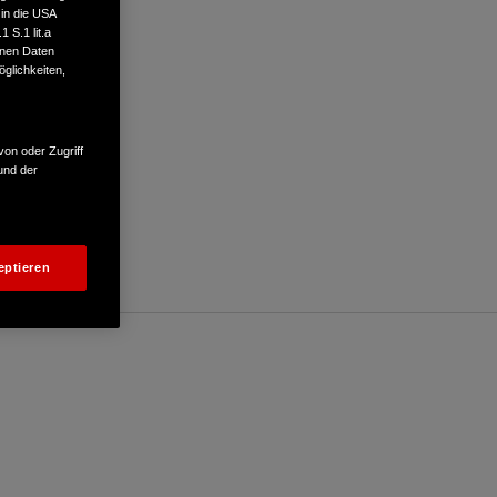
 in die USA
 S.1 lit.a
enen Daten
glichkeiten,
von oder Zugriff
und der
eptieren