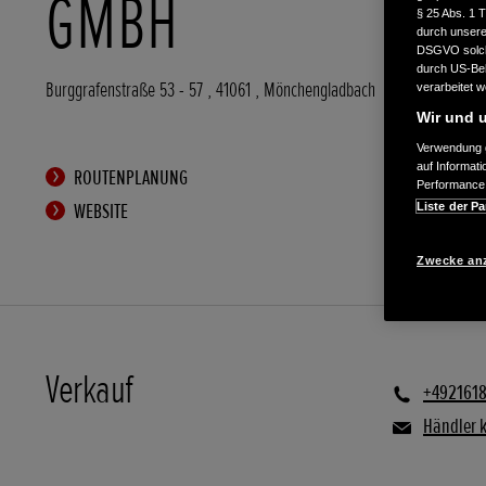
GMBH
§ 25 Abs. 1 
durch unsere 
DSGVO solche
durch US-Beh
Burggrafenstraße 53 - 57
,
41061
,
Mönchengladbach
verarbeitet 
Wir und u
Verwendung g
auf Informat
ROUTENPLANUNG
Performance 
WEBSITE
Liste der Pa
Zwecke an
Verkauf
+492161
Händler 