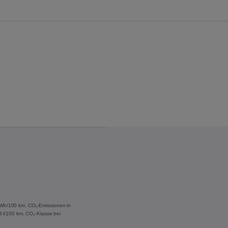
 kWh/100 km. CO₂-Emissionen in
,3 l/100 km. CO₂-Klasse bei