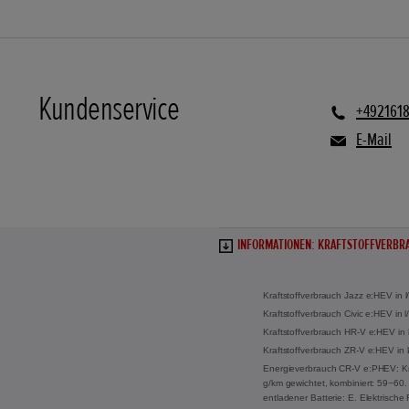
Kundenservice
+492161
E-Mail
INFORMATIONEN: KRAFTSTOFFVERBRA
Kraftstoffverbrauch Jazz e:HEV in 
Kraftstoffverbrauch Civic e:HEV in
Kraftstoffverbrauch HR-V e:HEV in 
Kraftstoffverbrauch ZR-V e:HEV in 
Energieverbrauch CR-V e:PHEV: Kraf
g/km gewichtet, kombiniert: 59−60. 
entladener Batterie: E. Elektrisch