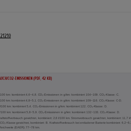
821210
UCH/CO2-EMISSIONEN (PDF, 42 KB)
l/100 km: kombiniert 4,6−4,8. CO₂-Emissionen in g/km: kombiniert 104−109. CO₂-Klasse: C.
 l/100 km: kombiniert 4,8−5,1. CO₂-Emissionen in g/km: kombiniert 109−116. CO₂-Klasse: C-D.
l/100 km: kombiniert 5,4. CO₂-Emissionen in g/km: kombiniert 122. CO₂-Klasse: D.
l/100 km: kombiniert 5,8−5,9. CO₂-Emissionen in g/km: kombiniert 132−133. CO₂-Klasse: D.
tstoffverbrauch gewichtet, kombiniert: 2,6 l/100 km. Stromverbrauch gewichtet, kombiniert: 11,7
CO₂-Klasse gewichtet, kombiniert: B. Kraftstoffverbrauch bei entladener Batterie kombiniert: 6,2−6
e Reichweite (EAER): 77−78 km.