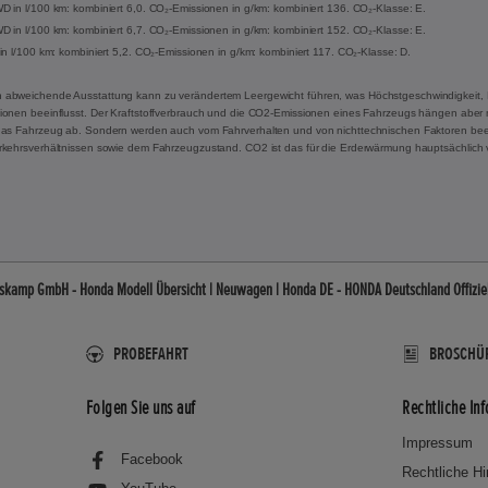
 in l/100 km: kombiniert 6,0. CO₂-Emissionen in g/km: kombiniert 136. CO₂-Klasse: E.
 in l/100 km: kombiniert 6,7. CO₂-Emissionen in g/km: kombiniert 152. CO₂-Klasse: E.
in l/100 km: kombiniert 5,2. CO₂-Emissionen in g/km: kombiniert 117. CO₂-Klasse: D.
 abweichende Ausstattung kann zu verändertem Leergewicht führen, was Höchstgeschwindigkeit, 
onen beeinflusst. Der Kraftstoffverbrauch und die CO2-Emissionen eines Fahrzeugs hängen aber ni
das Fahrzeug ab. Sondern werden auch vom Fahrverhalten und von nichttechnischen Faktoren beei
rkehrsverhältnissen sowie dem Fahrzeugzustand. CO2 ist das für die Erderwärmung hauptsächlich 
amp GmbH - Honda Modell Übersicht | Neuwagen | Honda DE - HONDA Deutschland Offiziel
PROBEFAHRT
BROSCHÜ
Folgen Sie uns auf
Rechtliche In
Impressum
Facebook
Rechtliche H