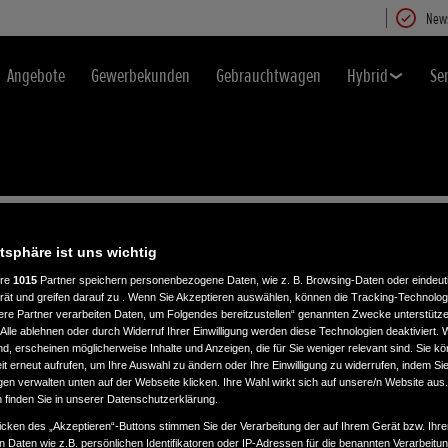
News
Angebote
Gewerbekunden
Gebrauchtwagen
Hybrid
Se
atsphäre ist uns wichtig
ere
1015
Partner speichern personenbezogene Daten, wie z. B. Browsing-Daten oder eindeu
rät und greifen darauf zu . Wenn Sie Akzeptieren auswählen, können die Tracking-Technologi
ere Partner verarbeiten Daten, um Folgendes bereitzustellen“ genannten Zwecke unterstütze
Alle ablehnen oder durch Widerruf Ihrer Einwilligung werden diese Technologien deaktiviert.
ind, erscheinen möglicherweise Inhalte und Anzeigen, die für Sie weniger relevant sind. Sie k
t erneut aufrufen, um Ihre Auswahl zu ändern oder Ihre Einwilligung zu widerrufen, indem Sie
gen verwalten unten auf der Webseite klicken. Ihre Wahl wirkt sich auf unsere/n Website aus
n finden Sie in unserer Datenschutzerklärung.
icken des „Akzeptieren“-Buttons stimmen Sie der Verarbeitung der auf Ihrem Gerät bzw. Ihre
n Daten wie z.B. persönlichen Identifikatoren oder IP-Adressen für die benannten Verarbei