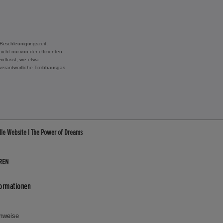
Beschleunigungszeit,
cht nur von der effizienten
nflusst, wie etwa
verantwortliche Treibhausgas.
le Website | The Power of Dreams
REN
formationen
inweise