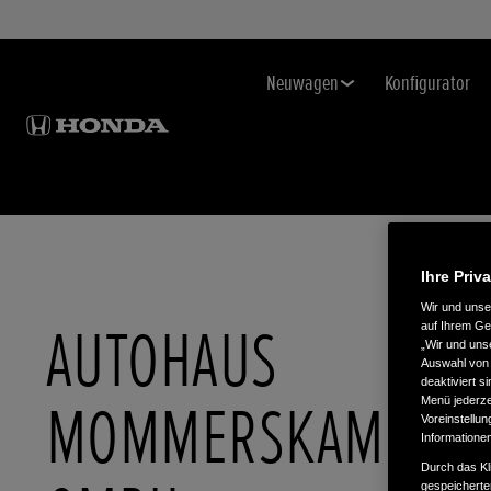
Neuwagen
Konfigurator
Ihre Priv
Wir und uns
AUTOHAUS
auf Ihrem Ge
„Wir und uns
Auswahl von 
deaktiviert s
MOMMERSKAMP
Menü jederzei
Voreinstellun
Informatione
Durch das Kl
gespeicherte