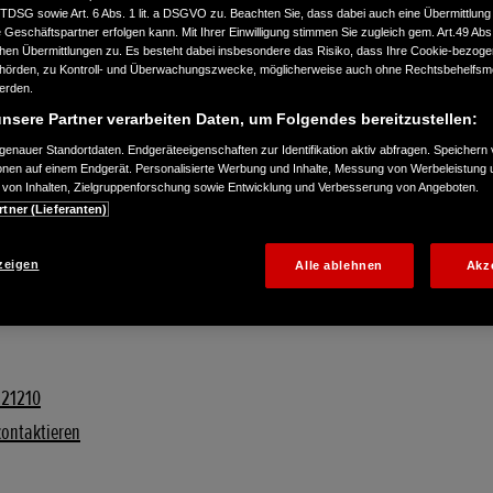
TTDSG sowie Art. 6 Abs. 1 lit. a DSGVO zu. Beachten Sie, dass dabei auch eine Übermittlung
Geschäftspartner erfolgen kann. Mit Ihrer Einwilligung stimmen Sie zugleich gem. Art.49 Abs.1
n Übermittlungen zu. Es besteht dabei insbesondere das Risiko, dass Ihre Cookie-bezog
örden, zu Kontroll- und Überwachungszwecke, möglicherweise auch ohne Rechtsbehelfsmö
werden.
nsere Partner verarbeiten Daten, um Folgendes bereitzustellen:
enauer Standortdaten. Endgeräteeigenschaften zur Identifikation aktiv abfragen. Speichern 
ionen auf einem Endgerät. Personalisierte Werbung und Inhalte, Messung von Werbeleistung 
von Inhalten, Zielgruppenforschung sowie Entwicklung und Verbesserung von Angeboten.
rtner (Lieferanten)
zeigen
Alle ablehnen
Akz
821210
kontaktieren