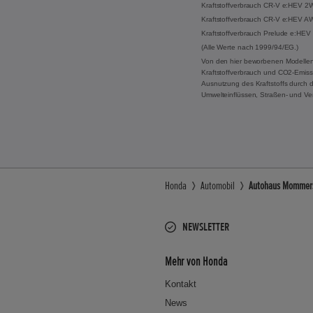
Kraftstoffverbrauch CR-V e:HEV 2WD
Kraftstoffverbrauch CR-V e:HEV AWD
Kraftstoffverbrauch Prelude e:HEV 
(Alle Werte nach 1999/94/EG.)
Von den hier beworbenen Modellen
Kraftstoffverbrauch und CO2-Emissi
Ausnutzung des Kraftstoffs durch 
Umwelteinflüssen, Straßen- und Ve
Honda
Automobil
Autohaus Mommersk
NEWSLETTER
Mehr von Honda
Kontakt
News