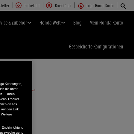
letter
Probefahrt
Broschüren
Login Honda Konto
rvice & Zubehör
Honda Welt
Blog
Mein Honda Konto
Gespeicherte Konfigurationen
tige Kennungen,
en die unter
n. . Durch
 Wenn Tracker
önnen dieses
 auf den Link
. Weitere
r Endeinrichtung
tungszwecke gem.