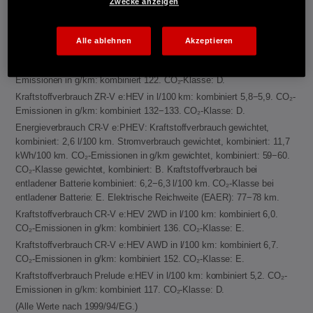
Zwecke anzeigen
Kraftstoffverbrauch Jazz e:HEV in l/100 km: kombiniert 4,6−4,8. CO₂-
Emissionen in g/km: kombiniert 104−109. CO₂-Klasse: C.
Kraftstoffverbrauch Civic e:HEV in l/100 km: kombiniert 4,8−5,1. CO₂-
Alle ablehnen
Akzeptieren
Emissionen in g/km: kombiniert 109−116. CO₂-Klasse: C-D.
Kraftstoffverbrauch HR-V e:HEV in l/100 km: kombiniert 5,4. CO₂-
Emissionen in g/km: kombiniert 122. CO₂-Klasse: D.
Kraftstoffverbrauch ZR-V e:HEV in l/100 km: kombiniert 5,8−5,9. CO₂-
Emissionen in g/km: kombiniert 132−133. CO₂-Klasse: D.
Energieverbrauch CR-V e:PHEV: Kraftstoffverbrauch gewichtet,
kombiniert: 2,6 l/100 km. Stromverbrauch gewichtet, kombiniert: 11,7
kWh/100 km. CO₂-Emissionen in g/km gewichtet, kombiniert: 59−60.
CO₂-Klasse gewichtet, kombiniert: B. Kraftstoffverbrauch bei
entladener Batterie kombiniert: 6,2−6,3 l/100 km. CO₂-Klasse bei
entladener Batterie: E. Elektrische Reichweite (EAER): 77−78 km.
Kraftstoffverbrauch CR-V e:HEV 2WD in l/100 km: kombiniert 6,0.
CO₂-Emissionen in g/km: kombiniert 136. CO₂-Klasse: E.
Kraftstoffverbrauch CR-V e:HEV AWD in l/100 km: kombiniert 6,7.
CO₂-Emissionen in g/km: kombiniert 152. CO₂-Klasse: E.
Kraftstoffverbrauch Prelude e:HEV in l/100 km: kombiniert 5,2. CO₂-
Emissionen in g/km: kombiniert 117. CO₂-Klasse: D.
(Alle Werte nach 1999/94/EG.)