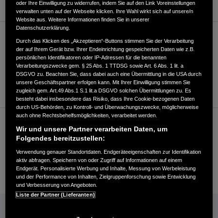
oder Ihre Einwilligung zu widerrufen, indem Sie auf den Link Voreinstellungen
verwalten unten auf der Webseite klicken. Ihre Wahl wirkt sich auf unsere/n
Website aus. Weitere Informationen finden Sie in unserer
Datenschutzerklärung.
Verkauf
Durch das Klicken des „Akzeptieren“-Buttons stimmen Sie der Verarbeitung
der auf Ihrem Gerät bzw. Ihrer Endeinrichtung gespeicherten Daten wie z.B.
persönlichen Identifikatoren oder IP-Adressen für die benannten
Verarbeitungszwecke gem. § 25 Abs. 1 TTDSG sowie Art. 6 Abs. 1 lit. a
+49931279800
DSGVO zu. Beachten Sie, dass dabei auch eine Übermittlung in die USA durch
unsere Geschäftspartner erfolgen kann. Mit Ihrer Einwilligung stimmen Sie
Händler kontaktieren
zugleich gem. Art.49 Abs.1 S.1 lit.a DSGVO solchen Übermittlungen zu. Es
besteht dabei insbesondere das Risiko, dass Ihre Cookie-bezogenen Daten
durch US-Behörden, zu Kontroll- und Überwachungszwecke, möglicherweise
auch ohne Rechtsbehelfsmöglichkeiten, verarbeitet werden.
Kundenservice
Wir und unsere Partner verarbeiten Daten, um
Folgendes bereitzustellen:
Verwendung genauer Standortdaten. Endgeräteeigenschaften zur Identifikation
+49931279800
aktiv abfragen. Speichern von oder Zugriff auf Informationen auf einem
Endgerät. Personalisierte Werbung und Inhalte, Messung von Werbeleistung
E-Mail
und der Performance von Inhalten, Zielgruppenforschung sowie Entwicklung
und Verbesserung von Angeboten.
Liste der Partner (Lieferanten)
INFORMATIONEN: KRAFTSTOFFVERBRAUCH/CO2-EMISSIONEN (PDF, 42 KB)