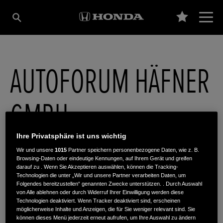
AUTOFORUM HÄFNER
GMBH
Ihre Privatsphäre ist uns wichtig
Sandaecker 3
,
97076
,
Würzburg
Wir und unsere
1015
Partner speichern personenbezogene Daten, wie z. B.
Browsing-Daten oder eindeutige Kennungen, auf Ihrem Gerät und greifen
darauf zu . Wenn Sie Akzeptieren auswählen, können die Tracking-
Technologien die unter „Wir und unsere Partner verarbeiten Daten, um
Folgendes bereitzustellen“ genannten Zwecke unterstützen. . Durch Auswahl
von Alle ablehnen oder durch Widerruf Ihrer Einwilligung werden diese
Technologien deaktiviert. Wenn Tracker deaktiviert sind, erscheinen
ROUTENPLANUNG
möglicherweise Inhalte und Anzeigen, die für Sie weniger relevant sind. Sie
WEBSITE
können dieses Menü jederzeit erneut aufrufen, um Ihre Auswahl zu ändern