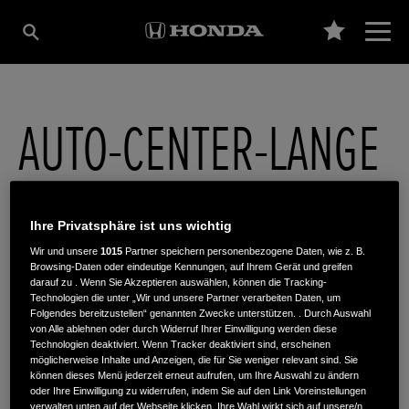
AUTO-CENTER-LANGE
GMBH
Ihre Privatsphäre ist uns wichtig
Wir und unsere
1015
Partner speichern personenbezogene Daten, wie z. B.
Am Müggelpark 45
,
15537
,
Gosen
Browsing-Daten oder eindeutige Kennungen, auf Ihrem Gerät und greifen
darauf zu . Wenn Sie Akzeptieren auswählen, können die Tracking-
Technologien die unter „Wir und unsere Partner verarbeiten Daten, um
Folgendes bereitzustellen“ genannten Zwecke unterstützen. . Durch Auswahl
von Alle ablehnen oder durch Widerruf Ihrer Einwilligung werden diese
Technologien deaktiviert. Wenn Tracker deaktiviert sind, erscheinen
möglicherweise Inhalte und Anzeigen, die für Sie weniger relevant sind. Sie
ROUTENPLANUNG
können dieses Menü jederzeit erneut aufrufen, um Ihre Auswahl zu ändern
oder Ihre Einwilligung zu widerrufen, indem Sie auf den Link Voreinstellungen
WEBSITE
verwalten unten auf der Webseite klicken. Ihre Wahl wirkt sich auf unsere/n