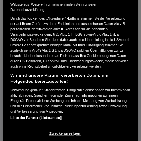
Website aus. Weitere Informationen finden Sie in unserer
Datenschutzerklärung.
Durch das Klicken des „Akzeptieren“-Buttons stimmen Sie der Verarbeitung
der auf Ihrem Gerät bzw. Ihrer Endeinrichtung gespeicherten Daten wie z.B.
Kundenservice
persönlichen Identifikatoren oder IP-Adressen für die benannten
Verarbeitungszwecke gem. § 25 Abs. 1 TTDSG sowie Art. 6 Abs. 1 lit. a
DSGVO zu. Beachten Sie, dass dabei auch eine Übermittlung in die USA durch
unsere Geschäftspartner erfolgen kann. Mit Ihrer Einwilligung stimmen Sie
+493362880020
zugleich gem. Art.49 Abs.1 S.1 lit.a DSGVO solchen Übermittlungen zu. Es
E-Mail
besteht dabei insbesondere das Risiko, dass Ihre Cookie-bezogenen Daten
durch US-Behörden, zu Kontroll- und Überwachungszwecke, möglicherweise
auch ohne Rechtsbehelfsmöglichkeiten, verarbeitet werden.
INFORMATIONEN: KRAFTSTOFFVERBRAUCH/CO2-EMISSIONEN (PDF, 42 KB)
Wir und unsere Partner verarbeiten Daten, um
Folgendes bereitzustellen:
Kraftstoffverbrauch Jazz e:HEV in l/100 km: kombiniert 4,6−4,8. CO₂-
Verwendung genauer Standortdaten. Endgeräteeigenschaften zur Identifikation
Emissionen in g/km: kombiniert 104−109. CO₂-Klasse: C.
aktiv abfragen. Speichern von oder Zugriff auf Informationen auf einem
Endgerät. Personalisierte Werbung und Inhalte, Messung von Werbeleistung
Kraftstoffverbrauch Civic e:HEV in l/100 km: kombiniert 4,8−5,1. CO₂-
und der Performance von Inhalten, Zielgruppenforschung sowie Entwicklung
Emissionen in g/km: kombiniert 109−116. CO₂-Klasse: C-D.
und Verbesserung von Angeboten.
Kraftstoffverbrauch HR-V e:HEV in l/100 km: kombiniert 5,4. CO₂-
Liste der Partner (Lieferanten)
Emissionen in g/km: kombiniert 122. CO₂-Klasse: D.
Kraftstoffverbrauch ZR-V e:HEV in l/100 km: kombiniert 5,8−5,9. CO₂-
Zwecke anzeigen
Emissionen in g/km: kombiniert 132−133. CO₂-Klasse: D.