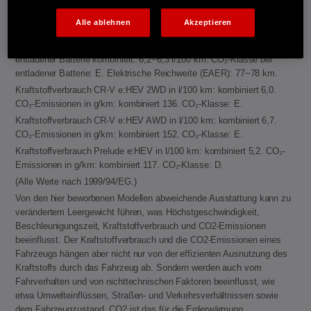
Energieverbrauch CR-V e:PHEV: Kraftstoffverbrauch gewichtet,
kombiniert: 2,6 l/100 km. Stromverbrauch gewichtet, kombiniert: 11,7
Alle ablehnen
Akzeptieren
kWh/100 km. CO₂-Emissionen in g/km gewichtet, kombiniert: 59−60.
CO₂-Klasse gewichtet, kombiniert: B. Kraftstoffverbrauch bei
entladener Batterie kombiniert: 6,2−6,3 l/100 km. CO₂-Klasse bei
entladener Batterie: E. Elektrische Reichweite (EAER): 77−78 km.
Kraftstoffverbrauch CR-V e:HEV 2WD in l/100 km: kombiniert 6,0.
CO₂-Emissionen in g/km: kombiniert 136. CO₂-Klasse: E.
Kraftstoffverbrauch CR-V e:HEV AWD in l/100 km: kombiniert 6,7.
CO₂-Emissionen in g/km: kombiniert 152. CO₂-Klasse: E.
Kraftstoffverbrauch Prelude e:HEV in l/100 km: kombiniert 5,2. CO₂-
Emissionen in g/km: kombiniert 117. CO₂-Klasse: D.
(Alle Werte nach 1999/94/EG.)
Von den hier beworbenen Modellen abweichende Ausstattung kann zu
verändertem Leergewicht führen, was Höchstgeschwindigkeit,
Beschleunigungszeit, Kraftstoffverbrauch und CO2-Emissionen
beeinflusst. Der Kraftstoffverbrauch und die CO2-Emissionen eines
Fahrzeugs hängen aber nicht nur von der effizienten Ausnutzung des
Kraftstoffs durch das Fahrzeug ab. Sondern werden auch vom
Fahrverhalten und von nichttechnischen Faktoren beeinflusst, wie
etwa Umwelteinflüssen, Straßen- und Verkehrsverhältnissen sowie
dem Fahrzeugzustand. CO2 ist das für die Erderwärmung