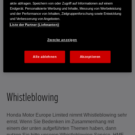
aktiv abfragen. Speichern von oder Zugriff auf Informationen auf einem
Fax: (069) 83 00 65 - 110
Endgerät. Personalisierte Werbung und Inhalte, Messung von Werbeleistung
und der Performance von Inhalten, Zielgruppenforschung sowie Entwicklung
und Verbesserung von Angeboten.
Liste der Partner (Lieferanten)
Oder kontaktieren Sie uns online:
Zwecke anzeigen
Alle ablehnen
Akzeptieren
KONTAKTFORMULAR
Whistleblowing
Honda Motor Europe Limited nimmt Whistleblowing sehr
ernst. Wenn Sie Bedenken im Zusammenhang mit
einem der unten aufgeführten Themen haben, dann
nutzen Sie bitte unseren Whistleblowing-Service „HME