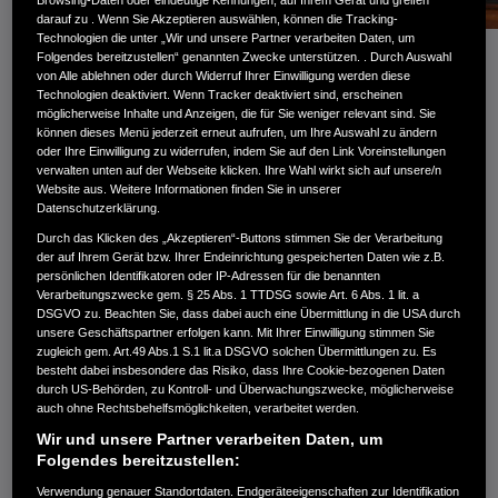
Browsing-Daten oder eindeutige Kennungen, auf Ihrem Gerät und greifen
darauf zu . Wenn Sie Akzeptieren auswählen, können die Tracking-
Technologien die unter „Wir und unsere Partner verarbeiten Daten, um
Folgendes bereitzustellen“ genannten Zwecke unterstützen. . Durch Auswahl
von Alle ablehnen oder durch Widerruf Ihrer Einwilligung werden diese
Technologien deaktiviert. Wenn Tracker deaktiviert sind, erscheinen
möglicherweise Inhalte und Anzeigen, die für Sie weniger relevant sind. Sie
können dieses Menü jederzeit erneut aufrufen, um Ihre Auswahl zu ändern
oder Ihre Einwilligung zu widerrufen, indem Sie auf den Link Voreinstellungen
verwalten unten auf der Webseite klicken. Ihre Wahl wirkt sich auf unsere/n
Honda Deutschland
Website aus. Weitere Informationen finden Sie in unserer
Datenschutzerklärung.
Durch das Klicken des „Akzeptieren“-Buttons stimmen Sie der Verarbeitung
der auf Ihrem Gerät bzw. Ihrer Endeinrichtung gespeicherten Daten wie z.B.
Niederlassung der Honda Motor Europe Ltd.
persönlichen Identifikatoren oder IP-Adressen für die benannten
Verarbeitungszwecke gem. § 25 Abs. 1 TTDSG sowie Art. 6 Abs. 1 lit. a
DSGVO zu. Beachten Sie, dass dabei auch eine Übermittlung in die USA durch
Kundenbetreuung
unsere Geschäftspartner erfolgen kann. Mit Ihrer Einwilligung stimmen Sie
zugleich gem. Art.49 Abs.1 S.1 lit.a DSGVO solchen Übermittlungen zu. Es
Postfach 10 32 33
besteht dabei insbesondere das Risiko, dass Ihre Cookie-bezogenen Daten
D-60102 Frankfurt am Main
durch US-Behörden, zu Kontroll- und Überwachungszwecke, möglicherweise
auch ohne Rechtsbehelfsmöglichkeiten, verarbeitet werden.
Tel: (069) 83 00 60
Wir und unsere Partner verarbeiten Daten, um
Folgendes bereitzustellen:
Mo.-Fr. von 8.00 Uhr - 18.00 Uhr
Verwendung genauer Standortdaten. Endgeräteeigenschaften zur Identifikation