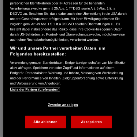
€8.099,00
persönlichen Identifikatoren oder IP-Adressen für die benannten
Verarbeitungszwecke gem. § 25 Abs. 1 TTDSG sowie Art. 6 Abs. 1 lit. a
DSGVO zu. Beachten Sie, dass dabei auch eine Übermittlung in die USA durch
unsere Geschäftspartner erfolgen kann. Mit Ihrer Einwilligung stimmen Sie
zugleich gem. Art.49 Abs.1 S.1 lit.a DSGVO solchen Übermittlungen zu. Es
besteht dabei insbesondere das Risiko, dass Ihre Cookie-bezogenen Daten
Raupenantrieb, 81 cm Räumbreite und Fräshöheneinstellung,
durch US-Behörden, zu Kontroll- und Überwachungszwecke, möglicherweise
räumt bis zu 75 T/S.
auch ohne Rechtsbehelfsmöglichkeiten, verarbeitet werden.
Wir und unsere Partner verarbeiten Daten, um
Vergleichen
Folgendes bereitzustellen:
Verwendung genauer Standortdaten. Endgeräteeigenschaften zur Identifikation
aktiv abfragen. Speichern von oder Zugriff auf Informationen auf einem
HSS 1380A TD
Endgerät. Personalisierte Werbung und Inhalte, Messung von Werbeleistung
und der Performance von Inhalten, Zielgruppenforschung sowie Entwicklung
€8.799,00
und Verbesserung von Angeboten.
Liste der Partner (Lieferanten)
Zwecke anzeigen
Raupenmodell mit Lenkkupplung, elektrischer Kaminverstellung,
LED-Licht, Überlastschutz, Elektrostart und Hydrostat-Antrieb.
Leistung bis zu 75 t/Std.
Alle ablehnen
Akzeptieren
Vergleichen