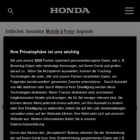
Entdecken
Innovation
Modelle & Preise
Angebote
Ihre Privatsphäre ist uns wichtig
Wir und unsere
1015
Partner speichern personenbezogene Daten, wie z. B.
Modelle & Preise
Browsing-Daten oder eindeutige Kennungen, auf Ihrem Gerät und greifen
IHRE SCHNEEFRÄSE IM DETAIL
darauf zu . Wenn Sie Akzeptieren auswählen, können die Tracking-
Technologien die unter „Wir und unsere Partner verarbeiten Daten, um
Folgendes bereitzustellen“ genannten Zwecke unterstützen. . Durch Auswahl
von Alle ablehnen oder durch Widerruf Ihrer Einwilligung werden diese
Technologien deaktiviert. Wenn Tracker deaktiviert sind, erscheinen
möglicherweise Inhalte und Anzeigen, die für Sie weniger relevant sind. Sie
können dieses Menü jederzeit erneut aufrufen, um Ihre Auswahl zu ändern
Wählen Sie eine Schneefräse aus, um technische Details anzuzeigen.
oder Ihre Einwilligung zu widerrufen, indem Sie auf den Link Voreinstellungen
verwalten unten auf der Webseite klicken. Ihre Wahl wirkt sich auf unsere/n
Website aus. Weitere Informationen finden Sie in unserer
Datenschutzerklärung.
HSS 1380A T
Durch das Klicken des „Akzeptieren“-Buttons stimmen Sie der Verarbeitung
der auf Ihrem Gerät bzw. Ihrer Endeinrichtung gespeicherten Daten wie z.B.