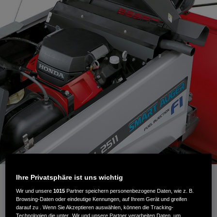
Honda Motoren
Ihre Privatsphäre ist uns wichtig
Wir und unsere
1015
Partner speichern personenbezogene Daten, wie z. B.
Browsing-Daten oder eindeutige Kennungen, auf Ihrem Gerät und greifen
Als weltweit größter Motorenhersteller sind wir Pioniere
darauf zu . Wenn Sie Akzeptieren auswählen, können die Tracking-
Technologien die unter „Wir und unsere Partner verarbeiten Daten, um