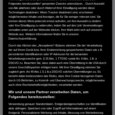
bei der Herstellung von Premium-Viertakt-Motoren. Die
Folgendes bereitzustellen“ genannten Zwecke unterstützen. . Durch Auswahl
Zuverlässigkeit und Leistung unserer Motoren ist
von Alle ablehnen oder durch Widerruf Ihrer Einwilligung werden diese
weltweit anerkannt, sowohl im privaten als auch im
Technologien deaktiviert. Wenn Tracker deaktiviert sind, erscheinen
möglicherweise Inhalte und Anzeigen, die für Sie weniger relevant sind. Sie
professionellen und industriellen Bereich.
können dieses Menü jederzeit erneut aufrufen, um Ihre Auswahl zu ändern
oder Ihre Einwilligung zu widerrufen, indem Sie auf den Link Voreinstellungen
verwalten unten auf der Webseite klicken. Ihre Wahl wirkt sich auf unsere/n
Mit erprobten Technologien und mehr als 50 Jahren
Website aus. Weitere Informationen finden Sie in unserer
Erfahrung haben wir unsere Motoren so konstruiert, dass
Datenschutzerklärung.
sie niedrige Geräuschemissionen und wenige
Durch das Klicken des „Akzeptieren“-Buttons stimmen Sie der Verarbeitung
Schadstoffe produzieren und äußerst bedienerfreundlich
der auf Ihrem Gerät bzw. Ihrer Endeinrichtung gespeicherten Daten wie z.B.
persönlichen Identifikatoren oder IP-Adressen für die benannten
sind. Honda Motoren erfüllen die weltweit strengsten
Verarbeitungszwecke gem. § 25 Abs. 1 TTDSG sowie Art. 6 Abs. 1 lit. a
Abgasnormen.
DSGVO zu. Beachten Sie, dass dabei auch eine Übermittlung in die USA durch
unsere Geschäftspartner erfolgen kann. Mit Ihrer Einwilligung stimmen Sie
zugleich gem. Art.49 Abs.1 S.1 lit.a DSGVO solchen Übermittlungen zu. Es
Seit neuestem führt Honda eine einzigartige Profifräse
besteht dabei insbesondere das Risiko, dass Ihre Cookie-bezogenen Daten
im Programm: HSL 2511 E. Diese Benzin-Schneefräse
durch US-Behörden, zu Kontroll- und Überwachungszwecke, möglicherweise
auch ohne Rechtsbehelfsmöglichkeiten, verarbeitet werden.
wird als erste ihrer Art durch einen Motor mit
Wir und unsere Partner verarbeiten Daten, um
elektronischer Einspritzung angetrieben. Der Vorteil liegt
Folgendes bereitzustellen:
in der umfassenden Einbeziehung der relevanten
Verwendung genauer Standortdaten. Endgeräteeigenschaften zur Identifikation
Ausgangsdaten wie Atmosphärendruck und
aktiv abfragen. Speichern von oder Zugriff auf Informationen auf einem
Außentemperatur.
Endgerät. Personalisierte Werbung und Inhalte, Messung von Werbeleistung