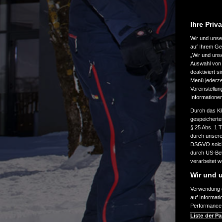
Ihre Priv
Wir und uns
auf Ihrem Ge
„Wir und uns
Auswahl von 
deaktiviert s
Menü jederzei
Voreinstellun
Informatione
Durch das Kl
gespeicherte
§ 25 Abs. 1 
durch unsere 
DSGVO solche
durch US-Beh
verarbeitet 
Wir und u
Verwendung g
auf Informat
Performance 
Liste der Pa