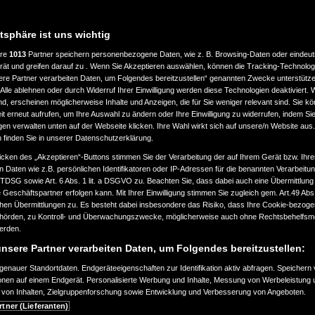
atsphäre ist uns wichtig
ere
1013
Partner speichern personenbezogene Daten, wie z. B. Browsing-Daten oder eindeu
rät und greifen darauf zu . Wenn Sie Akzeptieren auswählen, können die Tracking-Technologi
ere Partner verarbeiten Daten, um Folgendes bereitzustellen“ genannten Zwecke unterstütze
Alle ablehnen oder durch Widerruf Ihrer Einwilligung werden diese Technologien deaktiviert.
ind, erscheinen möglicherweise Inhalte und Anzeigen, die für Sie weniger relevant sind. Sie k
t erneut aufrufen, um Ihre Auswahl zu ändern oder Ihre Einwilligung zu widerrufen, indem Sie
gen verwalten unten auf der Webseite klicken. Ihre Wahl wirkt sich auf unsere/n Website aus
n finden Sie in unserer Datenschutzerklärung.
icken des „Akzeptieren“-Buttons stimmen Sie der Verarbeitung der auf Ihrem Gerät bzw. Ihre
n Daten wie z.B. persönlichen Identifikatoren oder IP-Adressen für die benannten Verarbei
TTDSG sowie Art. 6 Abs. 1 lit. a DSGVO zu. Beachten Sie, dass dabei auch eine Übermittlung
Geschäftspartner erfolgen kann. Mit Ihrer Einwilligung stimmen Sie zugleich gem. Art.49 Abs.1
n Übermittlungen zu. Es besteht dabei insbesondere das Risiko, dass Ihre Cookie-bezog
örden, zu Kontroll- und Überwachungszwecke, möglicherweise auch ohne Rechtsbehelfsmö
werden.
nsere Partner verarbeiten Daten, um Folgendes bereitzustellen:
enauer Standortdaten. Endgeräteeigenschaften zur Identifikation aktiv abfragen. Speichern 
ionen auf einem Endgerät. Personalisierte Werbung und Inhalte, Messung von Werbeleistung 
von Inhalten, Zielgruppenforschung sowie Entwicklung und Verbesserung von Angeboten.
rtner (Lieferanten)