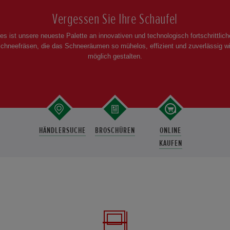
Vergessen Sie Ihre Schaufel
es ist unsere neueste Palette an innovativen und technologisch fortschrittlic
chneefräsen, die das Schneeräumen so mühelos, effizient und zuverlässig w
möglich gestalten.
HÄNDLERSUCHE
BROSCHÜREN
ONLINE
KAUFEN