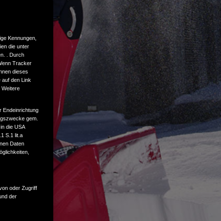
tige Kennungen,
en die unter
n. . Durch
 Wenn Tracker
önnen dieses
 auf den Link
. Weitere
r Endeinrichtung
tungszwecke gem.
 in die USA
 S.1 lit.a
enen Daten
glichkeiten,
von oder Zugriff
und der