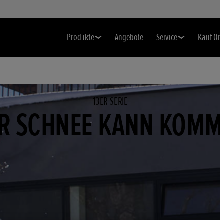
Produkte
Angebote
Service
Kauf O
13ER-SERIE
R SCHNEE KANN KOM