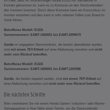
Im Falle, dass Ihr Stromerzeuger Honda EU22i mit Salzwasser in
Kontakt gekommen ist, kann es zu Korrosion an den Steckverbindern
des Inverters kommen. Durch diese Korrosion kann ein Kurzschluss im
Inverter entstehen und dies kann in sehr seltenen Fällen zum Brand im
Gerät führen.
Betroffenes Modell: EU22i
Seriennummern: EAMT-1000001 bis EAMT-2099679
Geräte
im angegeben Nummernkreis, die bereits überarbeitet wurden,
sind
mit einem 7EV-Etikett
auf einer Abdeckung versehen und
nicht
mehr vom Rückruf betroffen.
Betroffenes Modell: EU22i
Seriennummern: EAMT-1000001 bis EAMT-1265586
Geräte
, die bereits repariert wurden, sind
mit einem
7EP-Etikett
auf
einer Abdeckung versehen und
nicht mehr vom Rückruf betroffen
.
Die nächsten Schritte
Bitte vereinbaren Sie mit einem Honda Garten-/ Industrie-/ oder Marine-
Vertragspartner in Ihrer Nähe einen Termin, um die Steckverbinder