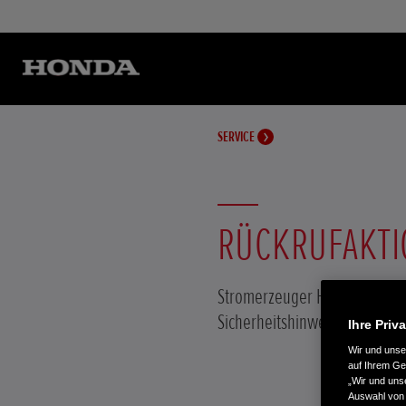
SERVICE
RÜCKRUFAKTI
Stromerzeuger Honda EU22i –
Sicherheitshinweise
Ihre Priv
Wir und uns
auf Ihrem Ge
„Wir und uns
Auswahl von 