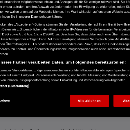
ind, erscheinen möglicherweise Inhalte und Anzeigen, die für Sie weniger relevant sind. Sie k
t erneut aufrufen, um Ihre Auswahl zu ändern oder Ihre Einwilligung zu widerrufen, indem Sie
gen verwalten unten auf der Webseite klicken. Ihre Wahl wirkt sich auf unsere/n Website aus
n finden Sie in unserer Datenschutzerklärung.
icken des „Akzeptieren“-Buttons stimmen Sie der Verarbeitung der auf Ihrem Gerät bzw. Ihre
n Daten wie z.B. persönlichen Identifikatoren oder IP-Adressen für die benannten Verarbei
TTDSG sowie Art. 6 Abs. 1 lit. a DSGVO zu. Beachten Sie, dass dabei auch eine Übermittlung
Geschäftspartner erfolgen kann. Mit Ihrer Einwilligung stimmen Sie zugleich gem. Art.49 Abs.1
n Übermittlungen zu. Es besteht dabei insbesondere das Risiko, dass Ihre Cookie-bezog
en unserer kontinuierlichen Qualitätsüberprüfung haben wir in sehr selten
örden, zu Kontroll- und Überwachungszwecke, möglicherweise auch ohne Rechtsbehelfsmö
rüstrelevante Fehler festgestellt. Honda Motor Europe Ltd. führt deshalb e
werden.
aktion für die betroffenen Geräte des Honda Stromerzeugers EU22i durch.
nsere Partner verarbeiten Daten, um Folgendes bereitzustellen:
enauer Standortdaten. Endgeräteeigenschaften zur Identifikation aktiv abfragen. Speichern 
ionen auf einem Endgerät. Personalisierte Werbung und Inhalte, Messung von Werbeleistung 
von Inhalten, Zielgruppenforschung sowie Entwicklung und Verbesserung von Angeboten.
rtner (Lieferanten)
1. Mögliche Korrosion an
zeigen
Alle ablehnen
Akz
der Inverter-Einheit