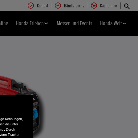
Kontakt
Händlersuche
Kauf Online
nline
Honda Erleben
Messen und Events
Honda Welt
tige Kennungen,
en die unter
n. . Durch
 Wenn Tracker