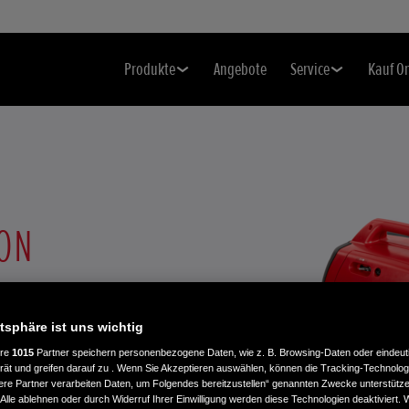
Produkte
Angebote
Service
Kauf O
ON
 wichtige
atsphäre ist uns wichtig
ere
1015
Partner speichern personenbezogene Daten, wie z. B. Browsing-Daten oder eindeu
rät und greifen darauf zu . Wenn Sie Akzeptieren auswählen, können die Tracking-Technologi
ere Partner verarbeiten Daten, um Folgendes bereitzustellen“ genannten Zwecke unterstütze
Alle ablehnen oder durch Widerruf Ihrer Einwilligung werden diese Technologien deaktiviert.