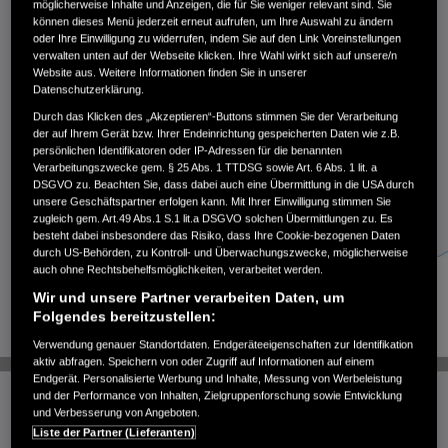
möglicherweise Inhalte und Anzeigen, die für Sie weniger relevant sind. Sie
können dieses Menü jederzeit erneut aufrufen, um Ihre Auswahl zu ändern
oder Ihre Einwilligung zu widerrufen, indem Sie auf den Link Voreinstellungen
verwalten unten auf der Webseite klicken. Ihre Wahl wirkt sich auf unsere/n
Website aus. Weitere Informationen finden Sie in unserer
Datenschutzerklärung.
Durch das Klicken des „Akzeptieren“-Buttons stimmen Sie der Verarbeitung
der auf Ihrem Gerät bzw. Ihrer Endeinrichtung gespeicherten Daten wie z.B.
persönlichen Identifikatoren oder IP-Adressen für die benannten
Verarbeitungszwecke gem. § 25 Abs. 1 TTDSG sowie Art. 6 Abs. 1 lit. a
DSGVO zu. Beachten Sie, dass dabei auch eine Übermittlung in die USA durch
unsere Geschäftspartner erfolgen kann. Mit Ihrer Einwilligung stimmen Sie
zugleich gem. Art.49 Abs.1 S.1 lit.a DSGVO solchen Übermittlungen zu. Es
besteht dabei insbesondere das Risiko, dass Ihre Cookie-bezogenen Daten
durch US-Behörden, zu Kontroll- und Überwachungszwecke, möglicherweise
auch ohne Rechtsbehelfsmöglichkeiten, verarbeitet werden.
Wir und unsere Partner verarbeiten Daten, um
Folgendes bereitzustellen:
Verwendung genauer Standortdaten. Endgeräteeigenschaften zur Identifikation
aktiv abfragen. Speichern von oder Zugriff auf Informationen auf einem
Endgerät. Personalisierte Werbung und Inhalte, Messung von Werbeleistung
und der Performance von Inhalten, Zielgruppenforschung sowie Entwicklung
und Verbesserung von Angeboten.
Eine zweistufige Schneefräse zerkleinert den Schnee in der
Liste der Partner (Lieferanten)
Frässchnecke (1) und befördert ihn dann über den Auswurf heraus