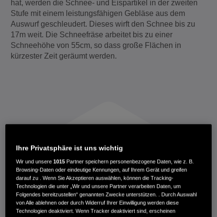
hat, werden die Schnee- und Eispartikel in der zweiten
Stufe mit einem leistungsfähigen Gebläse aus dem
Auswurf geschleudert. Dieses wirft den Schnee bis zu
17m weit. Die Schneefräse arbeitet bis zu einer
Schneehöhe von 55cm, so dass große Flächen in
kürzester Zeit geräumt werden.
Ihre Privatsphäre ist uns wichtig
DOPPELTE KRAFT
Wir und unsere
1015
Partner speichern personenbezogene Daten, wie z. B.
IN DER ERSTEN STUFE WERDEN
Browsing-Daten oder eindeutige Kennungen, auf Ihrem Gerät und greifen
SCHNEE UND EIS GERÄUMT UND IN
darauf zu . Wenn Sie Akzeptieren auswählen, können die Tracking-
DER ZWEITEN STUFE SO WEIT WIE
Technologien die unter „Wir und unsere Partner verarbeiten Daten, um
Folgendes bereitzustellen“ genannten Zwecke unterstützen. . Durch Auswahl
MÖGLICH GEWORFEN.
von Alle ablehnen oder durch Widerruf Ihrer Einwilligung werden diese
Technologien deaktiviert. Wenn Tracker deaktiviert sind, erscheinen