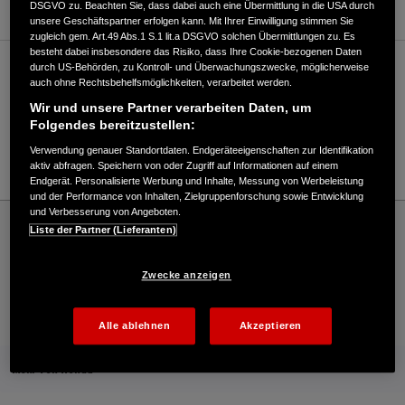
DSGVO zu. Beachten Sie, dass dabei auch eine Übermittlung in die USA durch
unsere Geschäftspartner erfolgen kann. Mit Ihrer Einwilligung stimmen Sie
zugleich gem. Art.49 Abs.1 S.1 lit.a DSGVO solchen Übermittlungen zu. Es
besteht dabei insbesondere das Risiko, dass Ihre Cookie-bezogenen Daten
durch US-Behörden, zu Kontroll- und Überwachungszwecke, möglicherweise
Verkauf / Kundendienst
auch ohne Rechtsbehelfsmöglichkeiten, verarbeitet werden.
Wir und unsere Partner verarbeiten Daten, um
Folgendes bereitzustellen:
03931/69610
Verwendung genauer Standortdaten. Endgeräteeigenschaften zur Identifikation
E-Mail
aktiv abfragen. Speichern von oder Zugriff auf Informationen auf einem
Endgerät. Personalisierte Werbung und Inhalte, Messung von Werbeleistung
und der Performance von Inhalten, Zielgruppenforschung sowie Entwicklung
und Verbesserung von Angeboten.
Honda
Schneefräsen
Liste der Partner (Lieferanten)
Roloff Werkzeug gmbH - Snowthrowers – Honda - HONDA Deutschland Offizielle
Website | The Power of Dreams
Zwecke anzeigen
Kontakt
Händlersuche
Kauf Online
Alle ablehnen
Akzeptieren
Mehr von Honda