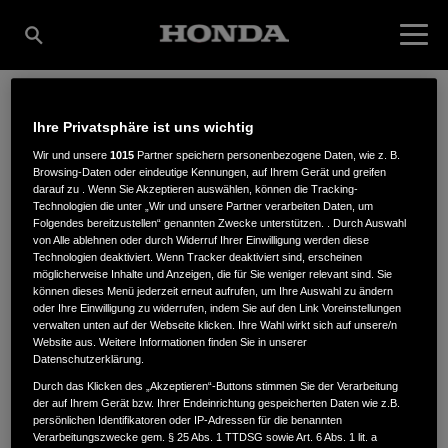
Ihre Privatsphäre ist uns wichtig
ROLOFF WERKZEUG
Wir und unsere
1015
Partner speichern personenbezogene Daten, wie z. B.
Browsing-Daten oder eindeutige Kennungen, auf Ihrem Gerät und greifen
darauf zu . Wenn Sie Akzeptieren auswählen, können die Tracking-
GMBH
Technologien die unter „Wir und unsere Partner verarbeiten Daten, um
Folgendes bereitzustellen“ genannten Zwecke unterstützen. . Durch Auswahl
von Alle ablehnen oder durch Widerruf Ihrer Einwilligung werden diese
Technologien deaktiviert. Wenn Tracker deaktiviert sind, erscheinen
möglicherweise Inhalte und Anzeigen, die für Sie weniger relevant sind. Sie
Langer Weg 59
,
39576
,
Stendal
können dieses Menü jederzeit erneut aufrufen, um Ihre Auswahl zu ändern
oder Ihre Einwilligung zu widerrufen, indem Sie auf den Link Voreinstellungen
verwalten unten auf der Webseite klicken. Ihre Wahl wirkt sich auf unsere/n
Website aus. Weitere Informationen finden Sie in unserer
Datenschutzerklärung.
Durch das Klicken des „Akzeptieren“-Buttons stimmen Sie der Verarbeitung
der auf Ihrem Gerät bzw. Ihrer Endeinrichtung gespeicherten Daten wie z.B.
ANFAHRTSBESCHREIBUNG ANFORDERN
persönlichen Identifikatoren oder IP-Adressen für die benannten
WEBSITE
Verarbeitungszwecke gem. § 25 Abs. 1 TTDSG sowie Art. 6 Abs. 1 lit. a