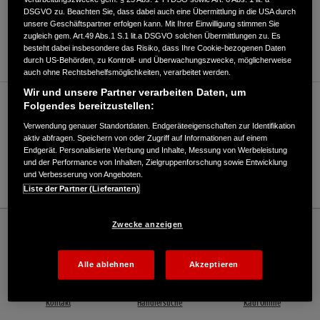
DSGVO zu. Beachten Sie, dass dabei auch eine Übermittlung in die USA durch
ANFAHRTSBESCHREIBUNG ANFORDERN
unsere Geschäftspartner erfolgen kann. Mit Ihrer Einwilligung stimmen Sie
zugleich gem. Art.49 Abs.1 S.1 lit.a DSGVO solchen Übermittlungen zu. Es
WEBSITE
besteht dabei insbesondere das Risiko, dass Ihre Cookie-bezogenen Daten
durch US-Behörden, zu Kontroll- und Überwachungszwecke, möglicherweise
auch ohne Rechtsbehelfsmöglichkeiten, verarbeitet werden.
Wir und unsere Partner verarbeiten Daten, um
Verkauf / Kundendienst
Folgendes bereitzustellen:
Verwendung genauer Standortdaten. Endgeräteeigenschaften zur Identifikation
aktiv abfragen. Speichern von oder Zugriff auf Informationen auf einem
Endgerät. Personalisierte Werbung und Inhalte, Messung von Werbeleistung
035206/21781
und der Performance von Inhalten, Zielgruppenforschung sowie Entwicklung
und Verbesserung von Angeboten.
E-Mail
Liste der Partner (Lieferanten)
Honda
Schneefräsen
Zwecke anzeigen
Berger Motorgeräte Axel Berger - Schneefräsen – Honda - HONDA Deutschland
Offizielle Website | The Power of Dreams
Alle ablehnen
Akzeptieren
Kontakt
Händlersuche
Kauf Online