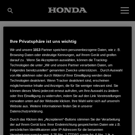
BERGER
Ihre Privatsphäre ist uns wichtig
Wir und unsere
1013
Partner speichern personenbezogene Daten, wie z. B.
Browsing-Daten oder eindeutige Kennungen, auf Ihrem Gerät und greifen
MOTORGERÄTE AXEL
darauf zu . Wenn Sie Akzeptieren auswählen, können die Tracking-
Technologien die unter „Wir und unsere Partner verarbeiten Daten, um
Folgendes bereitzustellen“ genannten Zwecke unterstützen. . Durch Auswahl
von Alle ablehnen oder durch Widerruf Ihrer Einwilligung werden diese
Technologien deaktiviert. Wenn Tracker deaktiviert sind, erscheinen
BERGER
möglicherweise Inhalte und Anzeigen, die für Sie weniger relevant sind. Sie
können dieses Menü jederzeit erneut aufrufen, um Ihre Auswahl zu ändern
oder Ihre Einwilligung zu widerrufen, indem Sie auf den Link Voreinstellungen
verwalten unten auf der Webseite klicken. Ihre Wahl wirkt sich auf unsere/n
Website aus. Weitere Informationen finden Sie in unserer
UNTERE DORFSTRASSE 30
,
01728
,
Possendorf
Datenschutzerklärung.
Durch das Klicken des „Akzeptieren“-Buttons stimmen Sie der Verarbeitung
der auf Ihrem Gerät bzw. Ihrer Endeinrichtung gespeicherten Daten wie z.B.
persönlichen Identifikatoren oder IP-Adressen für die benannten
Verarbeitungszwecke gem. § 25 Abs. 1 TTDSG sowie Art. 6 Abs. 1 lit. a