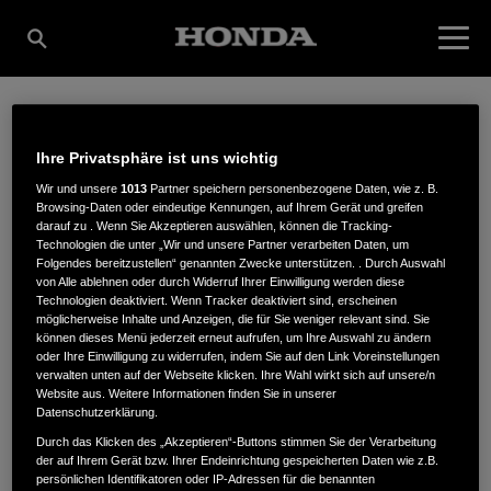
WEIZENEGGER
Ihre Privatsphäre ist uns wichtig
Wir und unsere
1013
Partner speichern personenbezogene Daten, wie z. B.
Browsing-Daten oder eindeutige Kennungen, auf Ihrem Gerät und greifen
GARTENTECHNIK,
darauf zu . Wenn Sie Akzeptieren auswählen, können die Tracking-
Technologien die unter „Wir und unsere Partner verarbeiten Daten, um
Folgendes bereitzustellen“ genannten Zwecke unterstützen. . Durch Auswahl
von Alle ablehnen oder durch Widerruf Ihrer Einwilligung werden diese
INH. ANDREAS
Technologien deaktiviert. Wenn Tracker deaktiviert sind, erscheinen
möglicherweise Inhalte und Anzeigen, die für Sie weniger relevant sind. Sie
können dieses Menü jederzeit erneut aufrufen, um Ihre Auswahl zu ändern
oder Ihre Einwilligung zu widerrufen, indem Sie auf den Link Voreinstellungen
OSTERMEIER
verwalten unten auf der Webseite klicken. Ihre Wahl wirkt sich auf unsere/n
Website aus. Weitere Informationen finden Sie in unserer
Datenschutzerklärung.
Durch das Klicken des „Akzeptieren“-Buttons stimmen Sie der Verarbeitung
der auf Ihrem Gerät bzw. Ihrer Endeinrichtung gespeicherten Daten wie z.B.
Alpenstr. 8
,
83730
,
Fischbachau
persönlichen Identifikatoren oder IP-Adressen für die benannten