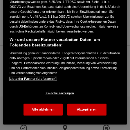
Verarbeitungszwecke gem. § 25 Abs. 1 TTDSG sowie Art. 6 Abs. 1 lit. a
DSGVO zu. Beachten Sie, dass dabei auch eine Übermittlung in die USA durch
unsere Geschäftspartner erfolgen kann. Mit Ihrer Einwilligung stimmen Sie
zugleich gem. Art.49 Abs.1 S.1 lit.a DSGVO solchen Übermittlungen zu. Es
besteht dabei insbesondere das Risiko, dass Ihre Cookie-bezogenen Daten
durch US-Behörden, zu Kontroll- und Überwachungszwecke, möglicherweise
ANFAHRTSBESCHREIBUNG ANFORDERN
auch ohne Rechtsbehelfsmöglichkeiten, verarbeitet werden.
Wir und unsere Partner verarbeiten Daten, um
Folgendes bereitzustellen:
Verwendung genauer Standortdaten. Endgeräteeigenschaften zur Identifikation
Verkauf / Kundendienst
aktiv abfragen. Speichern von oder Zugriff auf Informationen auf einem
Endgerät. Personalisierte Werbung und Inhalte, Messung von Werbeleistung
und der Performance von Inhalten, Zielgruppenforschung sowie Entwicklung
und Verbesserung von Angeboten.
08028 / 703
Liste der Partner (Lieferanten)
E-Mail
Zwecke anzeigen
Honda
Schneefräsen
Weizenegger Gartentechnik, Inh. Andreas Ostermeier - Snowthrowers – Honda -
Alle ablehnen
Akzeptieren
HONDA Deutschland Offizielle Website | The Power of Dreams